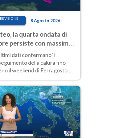
REVISIONE
8 Agosto 2026
eo, la quarta ondata di
ore persiste con massime
pre molto elevate
ultimi dati confermano il
eguimento della calura fino
eno il weekend di Ferragosto,
 tendenza a una nuova
nsificazione prossima
timana