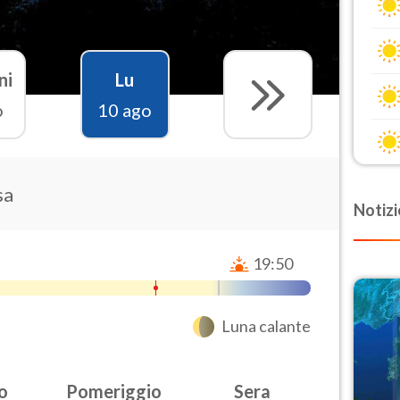
ni
Lu
o
10 ago
sa
Notizi
19:50
Luna calante
o
Pomeriggio
Sera