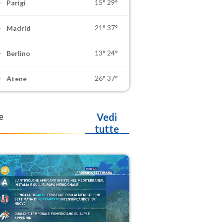
15°
29°
Parigi
21°
37°
Madrid
13°
24°
Berlino
26°
37°
Atene
e
Vedi
tutte