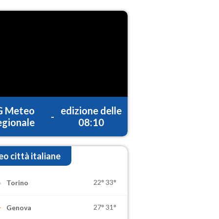
G Meteo
edizione delle
-
gionale
08:10
o città italiane
22°
33°
Torino
27°
31°
Genova