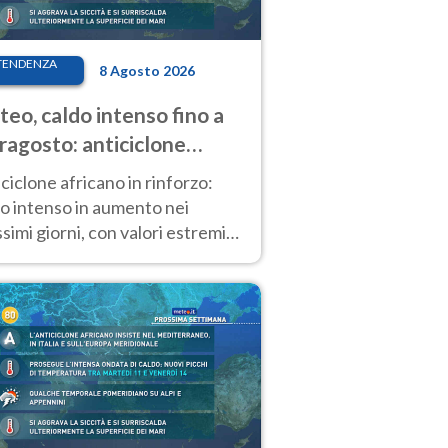
TENDENZA
8 Agosto 2026
eo, caldo intenso fino a
ragosto: anticiclone
icano ancora
ciclone africano in rinforzo:
tagonista
o intenso in aumento nei
simi giorni, con valori estremi
so Ferragosto su gran parte
alia