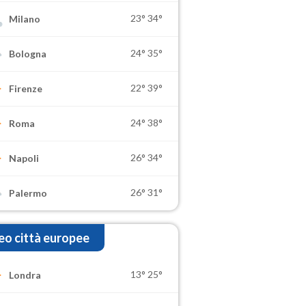
23°
34°
Milano
24°
35°
Bologna
22°
39°
Firenze
24°
38°
Roma
26°
34°
Napoli
26°
31°
Palermo
o città europee
13°
25°
Londra