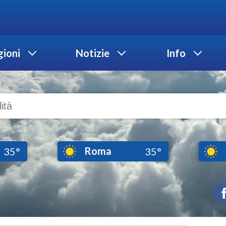
ioni
Notizie
Info
Roma
35°
35°