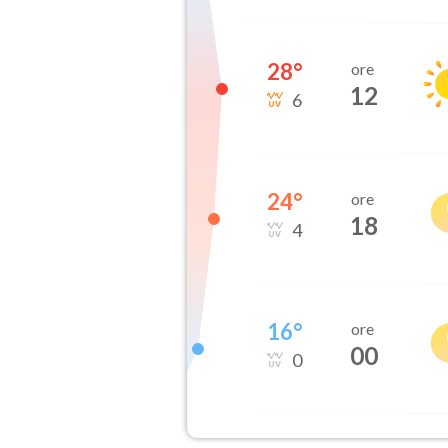
28
°
ore
12
6
24
°
ore
18
4
16
°
ore
00
0