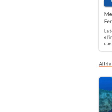
Met
Fer
pau
La 
e l'
quel
Fer
tem
Altri a