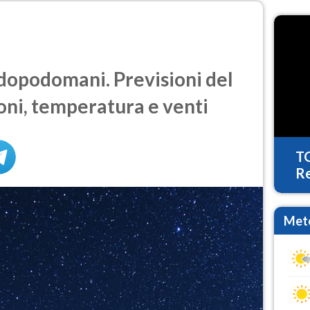
dopodomani. Previsioni del
oni, temperatura e venti
T
Re
Mete