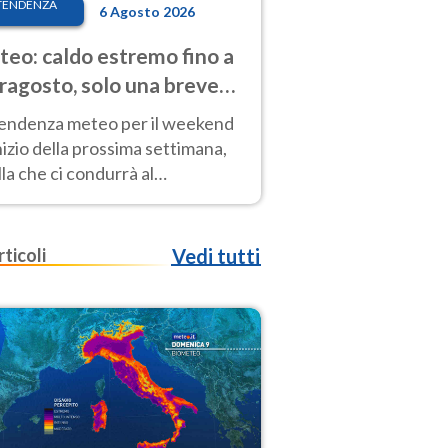
TENDENZA
6 Agosto 2026
eo: caldo estremo fino a
ragosto, solo una breve
sa. Ecco dove
tendenza meteo per il weekend
inizio della prossima settimana,
la che ci condurrà al
ragosto, vede ancora
perature molto elevate
rticoli
Vedi tutti