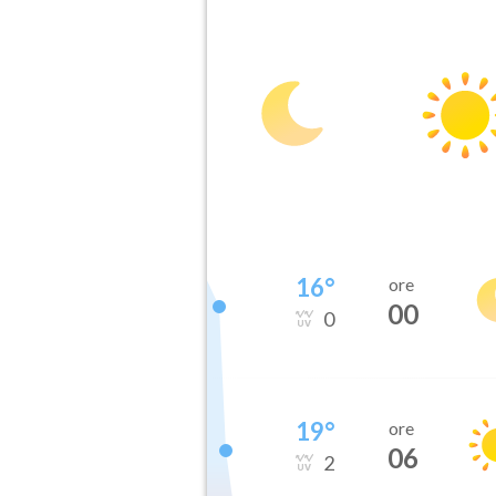
16
°
ore
00
0
19
°
ore
06
2