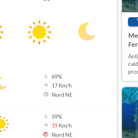
Met
Fer
afr
Anti
pro
cald
pros
69
%
ver
17
Km/h
d’It
Nord NE
59
%
19
Km/h
Nord NE