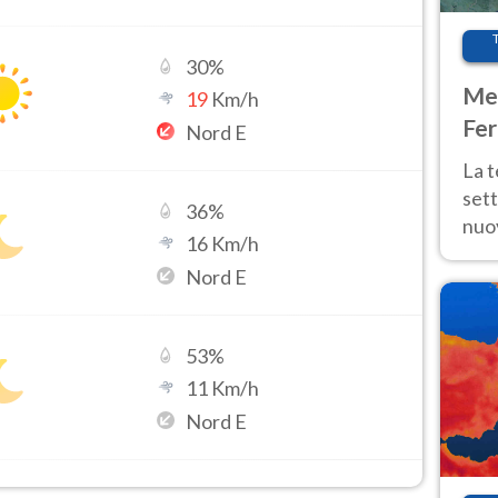
30
%
Met
19
Km/h
Fer
Nord E
int
La 
sett
36
%
nuov
16
Km/h
11 e
Nord E
anc
53
%
11
Km/h
Nord E