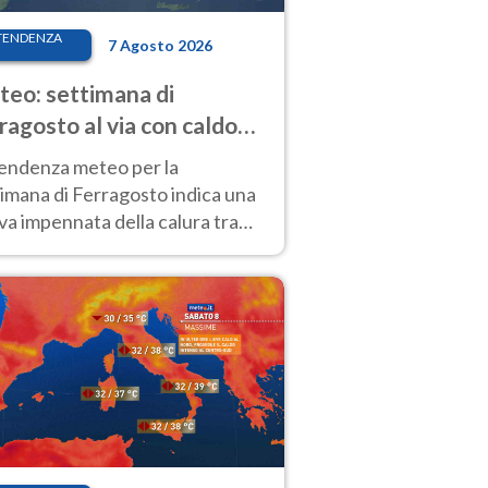
TENDENZA
7 Agosto 2026
eo: settimana di
ragosto al via con caldo
enso e qualche temporale
tendenza meteo per la
imana di Ferragosto indica una
a impennata della calura tra
 14 agosto, con nuovi rialzi
he al Nord.