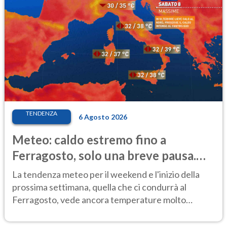
TENDENZA
6 Agosto 2026
Meteo: caldo estremo fino a
Ferragosto, solo una breve pausa.
Ecco dove
La tendenza meteo per il weekend e l'inizio della
prossima settimana, quella che ci condurrà al
Ferragosto, vede ancora temperature molto
elevate