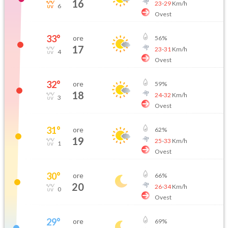
16
23
-
29
Km/h
6
Ovest
33
°
ore
56
%
17
23
-
31
Km/h
4
Ovest
32
°
ore
59
%
18
24
-
32
Km/h
3
Ovest
31
°
ore
62
%
19
25
-
33
Km/h
1
Ovest
30
°
ore
66
%
20
26
-
34
Km/h
0
Ovest
29
°
ore
69
%