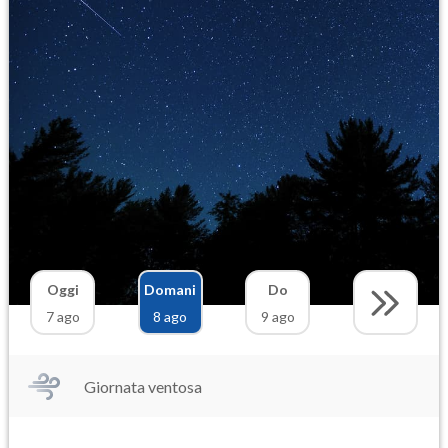
Oggi
Domani
Do
7 ago
8 ago
9 ago
Giornata ventosa