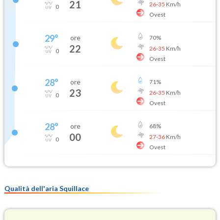
21
26
-
35
Km/h
0
Ovest
29
°
ore
70
%
22
26
-
35
Km/h
0
Ovest
28
°
ore
71
%
23
26
-
35
Km/h
0
Ovest
28
°
ore
68
%
00
27
-
36
Km/h
0
Ovest
Qualità dell'aria Squillace