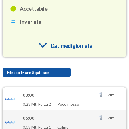
Accettabile
Invariata
Dati medi giornata
O3
91.1
(Ozono)
Meteo Mare Squillace
NO2
0.7
(Diossido di azoto)
00:00
28°
SO2
0,23 Mt. Forza 2
Poco mosso
0.6
(Anidride solforosa)
06:00
28°
PM10
0,03 Mt. Forza 1
Calmo