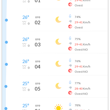
01
29
-
41
Km/h
0
Ovest
26
°
ore
74
%
02
29
-
41
Km/h
0
Ovest
26
°
ore
75
%
03
29
-
41
Km/h
0
Ovest NO
26
°
ore
76
%
04
29
-
41
Km/h
0
Ovest NO
25
°
ore
77
%
05
28
-
40
Km/h
0
Ovest NO
25
°
ore
78
%