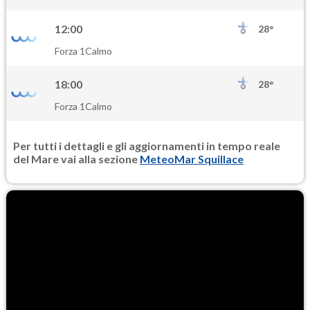
17.2
(Materia particolata)
12:00
28°
PM25
Forza 1
Calmo
9.8
(Materia particolata)
18:00
28°
Forza 1
Calmo
Per tutti i dettagli e gli aggiornamenti in tempo reale
del Mare vai alla sezione
MeteoMar Squillace