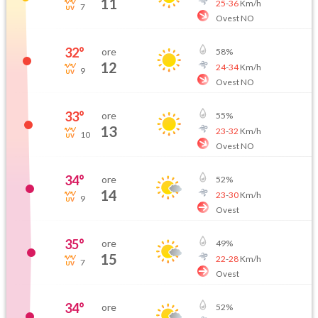
11
25
-
36
Km/h
7
Ovest NO
32
°
ore
58
%
12
24
-
34
Km/h
9
Ovest NO
33
°
ore
55
%
13
23
-
32
Km/h
10
Ovest NO
34
°
ore
52
%
14
23
-
30
Km/h
9
Ovest
35
°
ore
49
%
15
22
-
28
Km/h
7
Ovest
34
°
ore
52
%