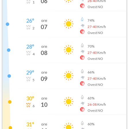
06
28
-
40
Km/h
1
Ovest NO
26
°
ore
74
%
07
27
-
40
Km/h
2
Ovest NO
28
°
ore
70
%
08
27
-
40
Km/h
4
Ovest NO
29
°
ore
66
%
09
27
-
40
Km/h
5
Ovest NO
30
°
ore
63
%
10
26
-
38
Km/h
6
Ovest NO
31
°
ore
60
%