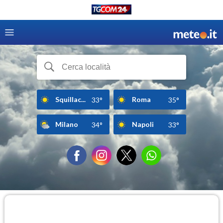
Squillac...
Roma
33°
35°
Milano
Napoli
34°
33°