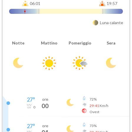
06:01
19:57
Luna calante
Notte
Mattino
Pomeriggio
Sera
27
°
ore
72
%
00
29
-
41
Km/h
0
Ovest
27
°
ore
73
%