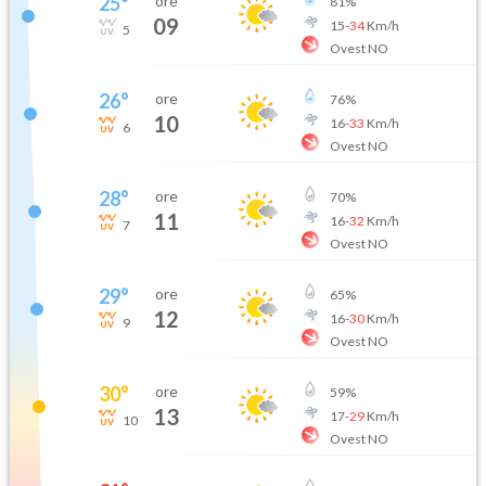
25
°
ore
81
%
09
15
-
34
Km/h
5
Ovest NO
26
°
ore
76
%
10
16
-
33
Km/h
6
Ovest NO
28
°
ore
70
%
11
16
-
32
Km/h
7
Ovest NO
29
°
ore
65
%
12
16
-
30
Km/h
9
Ovest NO
30
°
ore
59
%
13
17
-
29
Km/h
10
Ovest NO