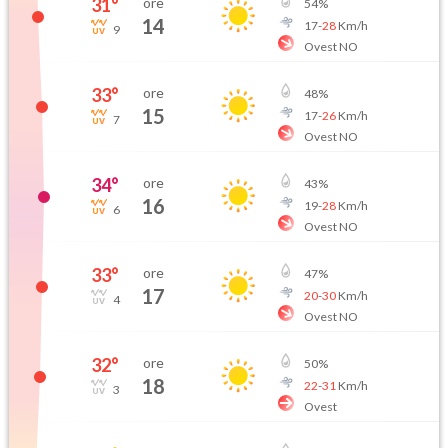
31
°
ore
54
%
14
17
-
28
Km/h
9
Ovest NO
33
°
ore
48
%
15
17
-
26
Km/h
7
Ovest NO
34
°
ore
43
%
16
19
-
28
Km/h
6
Ovest NO
33
°
ore
47
%
17
20
-
30
Km/h
4
Ovest NO
32
°
ore
50
%
18
22
-
31
Km/h
3
Ovest