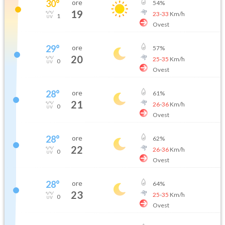
30
°
ore
54
%
19
23
-
33
Km/h
1
Ovest
29
°
ore
57
%
20
25
-
35
Km/h
0
Ovest
28
°
ore
61
%
21
26
-
36
Km/h
0
Ovest
28
°
ore
62
%
22
26
-
36
Km/h
0
Ovest
28
°
ore
64
%
23
25
-
35
Km/h
0
Ovest