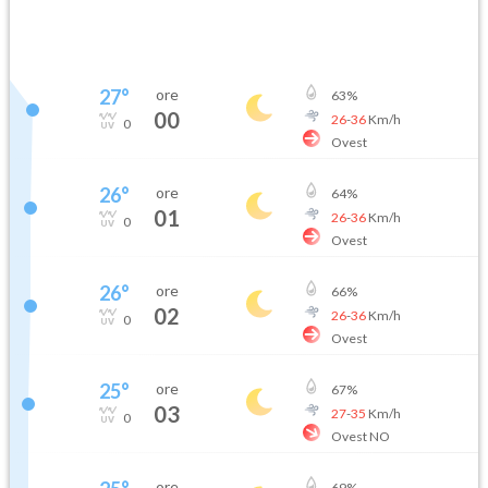
27
°
ore
63
%
00
26
-
36
Km/h
0
Ovest
26
°
ore
64
%
01
26
-
36
Km/h
0
Ovest
26
°
ore
66
%
02
26
-
36
Km/h
0
Ovest
25
°
ore
67
%
03
27
-
35
Km/h
0
Ovest NO
ore
69
%