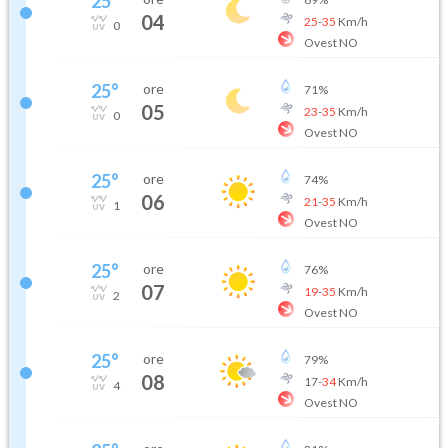
25
°
04
25
-
35
Km/h
0
Ovest NO
25
°
ore
71
%
05
23
-
35
Km/h
0
Ovest NO
25
°
ore
74
%
06
21
-
35
Km/h
1
Ovest NO
25
°
ore
76
%
07
19
-
35
Km/h
2
Ovest NO
25
°
ore
79
%
08
17
-
34
Km/h
4
Ovest NO