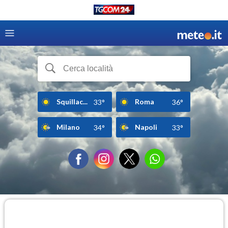
Squillac...
Roma
33°
36°
Milano
Napoli
34°
33°