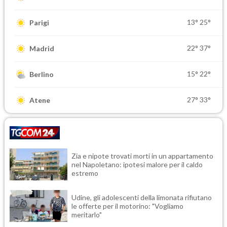
13°
25°
Parigi
22°
37°
Madrid
15°
22°
Berlino
27°
33°
Atene
Zia e nipote trovati morti in un appartamento
nel Napoletano: ipotesi malore per il caldo
estremo
Udine, gli adolescenti della limonata rifiutano
le offerte per il motorino: "Vogliamo
meritarlo"