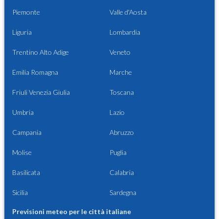
Piemonte
Valle d'Aosta
Liguria
Lombardia
Trentino Alto Adige
Veneto
Emilia Romagna
Marche
Friuli Venezia Giulia
Toscana
Umbria
Lazio
Campania
Abruzzo
Molise
Puglia
Basilicata
Calabria
Sicilia
Sardegna
Previsioni meteo per le città italiane