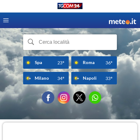
Spa
Roma
23°
36°
Milano
Napoli
34°
33°