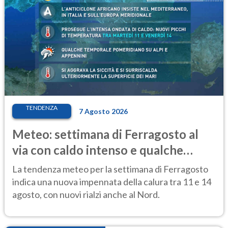
TENDENZA
7 Agosto 2026
Meteo: settimana di Ferragosto al
via con caldo intenso e qualche
temporale
La tendenza meteo per la settimana di Ferragosto
indica una nuova impennata della calura tra 11 e 14
agosto, con nuovi rialzi anche al Nord.