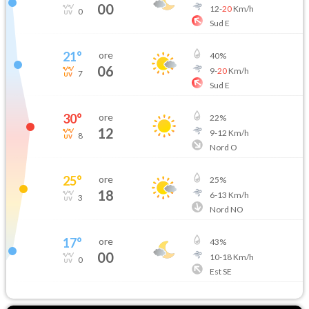
00
12
-
20
Km/h
0
Sud E
21
°
ore
40
%
06
9
-
20
Km/h
7
Sud E
30
°
ore
22
%
12
9
-
12
Km/h
8
Nord O
25
°
ore
25
%
18
6
-
13
Km/h
3
Nord NO
17
°
ore
43
%
00
10
-
18
Km/h
0
Est SE