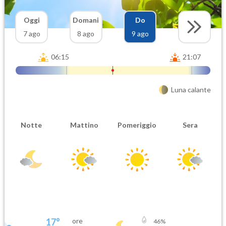
Oggi
Domani
Do
7 ago
8 ago
9 ago
06:15
21:07
Luna calante
Notte
Mattino
Pomeriggio
Sera
17
°
ore
46
%