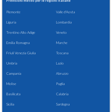
Previsioni meteo per le regioni italiane
Piemonte
Valle d'Aosta
Liguria
Lombardia
Trentino Alto Adige
Veneto
Emilia Romagna
Marche
Friuli Venezia Giulia
Toscana
Umbria
Lazio
Campania
Abruzzo
Molise
Puglia
Basilicata
Calabria
Sicilia
Sardegna