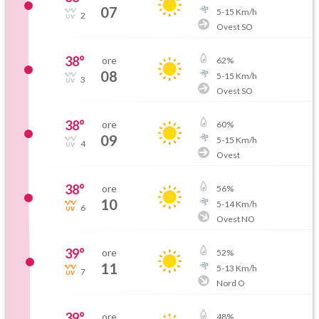
07
5
-
15
Km/h
2
Ovest SO
38
°
ore
62
%
08
5
-
15
Km/h
3
Ovest SO
38
°
ore
60
%
09
5
-
15
Km/h
4
Ovest
38
°
ore
56
%
10
5
-
14
Km/h
6
Ovest NO
39
°
ore
52
%
11
5
-
13
Km/h
7
Nord O
39
°
ore
48
%