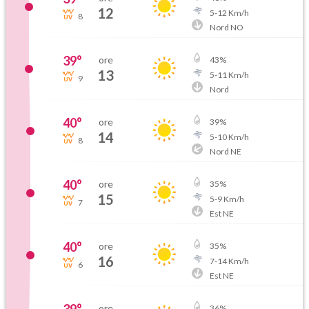
12
5
-
12
Km/h
8
Nord NO
39
°
ore
43
%
13
5
-
11
Km/h
9
Nord
40
°
ore
39
%
14
5
-
10
Km/h
8
Nord NE
40
°
ore
35
%
15
5
-
9
Km/h
7
Est NE
40
°
ore
35
%
16
7
-
14
Km/h
6
Est NE
ore
36
%