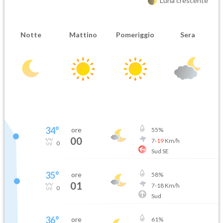
Luna crescente
Notte
Mattino
Pomeriggio
Sera
34
°
ore
55
%
00
7
-
19
Km/h
0
Sud SE
35
°
ore
58
%
01
7
-
18
Km/h
0
Sud
36
°
ore
61
%