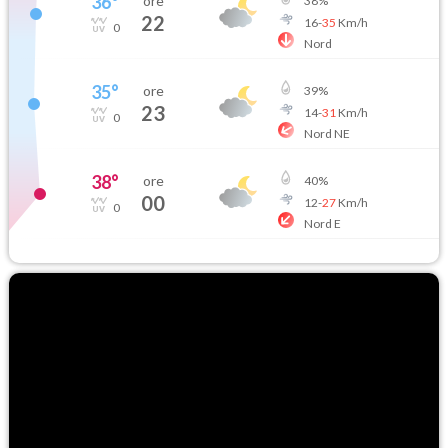
36
°
ore
38
%
22
16
-
35
Km/h
0
Nord
35
°
ore
39
%
23
14
-
31
Km/h
0
Nord NE
38
°
ore
40
%
00
12
-
27
Km/h
0
Nord E