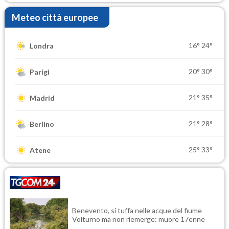
Meteo città europee
16°
24°
Londra
20°
30°
Parigi
21°
35°
Madrid
21°
28°
Berlino
25°
33°
Atene
Benevento, si tuffa nelle acque del fiume
Volturno ma non riemerge: muore 17enne