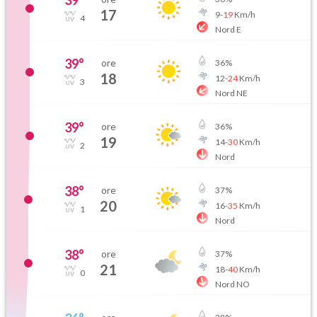
39
°
17
9
-
19
Km/h
4
Nord E
39
°
ore
36
%
18
12
-
24
Km/h
3
Nord NE
39
°
ore
36
%
19
14
-
30
Km/h
2
Nord
38
°
ore
37
%
20
16
-
35
Km/h
1
Nord
38
°
ore
37
%
21
18
-
40
Km/h
0
Nord NO