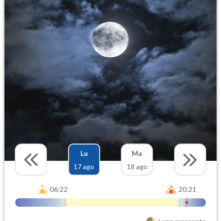
Lu
Ma
17 ago
18 ago
06:22
20:21