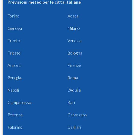
Previsioni meteo per le città italiane
Torino
Aosta
Genova
Milano
Trento
Venezia
Trieste
Bologna
Ancona
Firenze
Perugia
Roma
Napoli
L'Aquila
Campobasso
Bari
Potenza
Catanzaro
Palermo
Cagliari