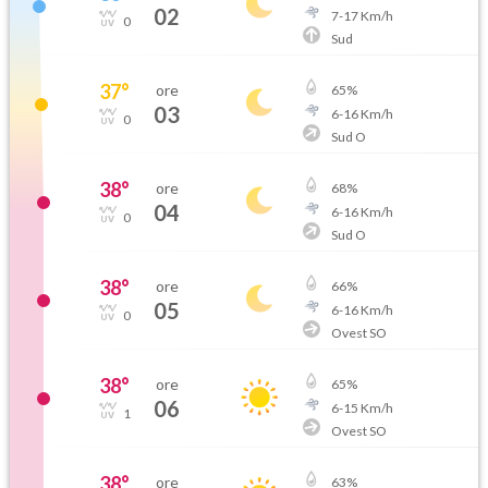
02
7
-
17
Km/h
0
Sud
37
°
ore
65
%
03
6
-
16
Km/h
0
Sud O
38
°
ore
68
%
04
6
-
16
Km/h
0
Sud O
38
°
ore
66
%
05
6
-
16
Km/h
0
Ovest SO
38
°
ore
65
%
06
6
-
15
Km/h
1
Ovest SO
38
°
ore
63
%