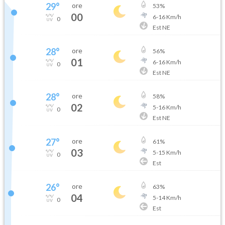
29
°
ore
53
%
00
6
-
16
Km/h
0
Est NE
28
°
ore
56
%
01
6
-
16
Km/h
0
Est NE
28
°
ore
58
%
02
5
-
16
Km/h
0
Est NE
27
°
ore
61
%
03
5
-
15
Km/h
0
Est
26
°
ore
63
%
04
5
-
14
Km/h
0
Est