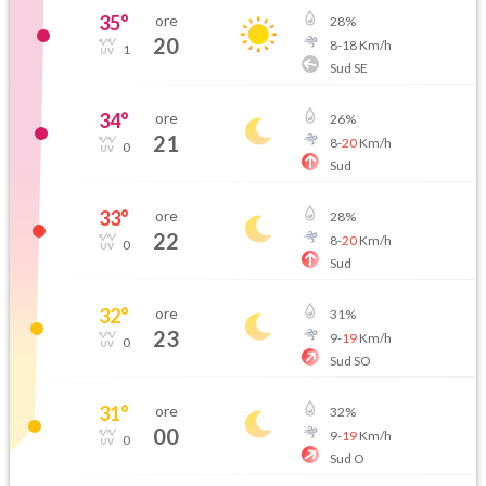
35
°
ore
28
%
20
8
-
18
Km/h
1
Sud SE
34
°
ore
26
%
21
8
-
20
Km/h
0
Sud
33
°
ore
28
%
22
8
-
20
Km/h
0
Sud
32
°
ore
31
%
23
9
-
19
Km/h
0
Sud SO
31
°
ore
32
%
00
9
-
19
Km/h
0
Sud O