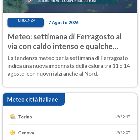
TENDENZA
7 Agosto 2026
Meteo: settimana di Ferragosto al
via con caldo intenso e qualche
temporale
La tendenza meteo per la settimana di Ferragosto
indica una nuova impennata della calura tra 11 e 14
agosto, con nuovi rialzi anche al Nord.
Meteo città italiane
25°
34°
Torino
25°
30°
Genova