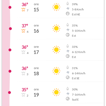
36
°
ore
39
%
15
5
-
8
Km/h
7
Est NE
37
°
ore
35
%
16
5
-
10
Km/h
6
Est
36
°
ore
33
%
17
6
-
12
Km/h
4
Est
36
°
ore
31
%
18
6
-
14
Km/h
3
Est SE
35
°
ore
30
%
19
7
-
16
Km/h
2
Sud E