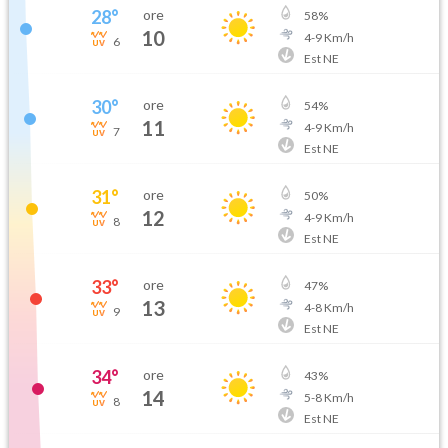
28
°
ore
58
%
10
4
-
9
Km/h
6
Est NE
30
°
ore
54
%
11
4
-
9
Km/h
7
Est NE
31
°
ore
50
%
12
4
-
9
Km/h
8
Est NE
33
°
ore
47
%
13
4
-
8
Km/h
9
Est NE
34
°
ore
43
%
14
5
-
8
Km/h
8
Est NE