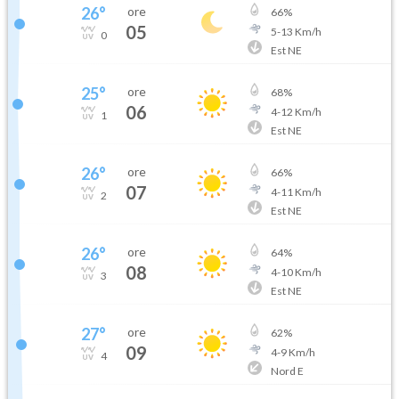
26
°
ore
66
%
05
5
-
13
Km/h
0
Est NE
25
°
ore
68
%
06
4
-
12
Km/h
1
Est NE
26
°
ore
66
%
07
4
-
11
Km/h
2
Est NE
26
°
ore
64
%
08
4
-
10
Km/h
3
Est NE
27
°
ore
62
%
09
4
-
9
Km/h
4
Nord E