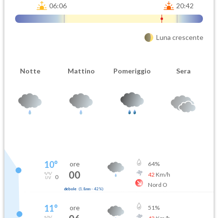
06:06
20:42
Luna crescente
Notte
Mattino
Pomeriggio
Sera
10
°
ore
64
%
00
42
Km/h
0
Nord O
debole
(
1.8mm
-
42
%)
11
°
ore
51
%