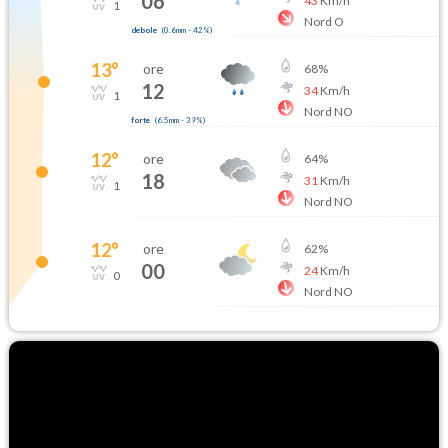
06
43
Km/h
1
Nord O
debole
(
0.6mm
-
42
%)
13
°
ore
68
%
12
34
Km/h
1
Nord NO
forte
(
6.5mm
-
39
%)
12
°
ore
64
%
18
31
Km/h
1
Nord NO
12
°
ore
62
%
00
24
Km/h
0
Nord NO