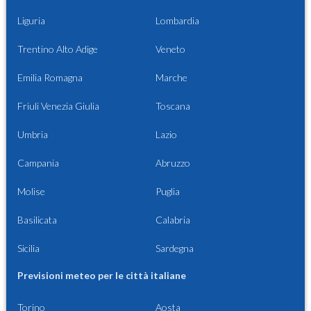
Liguria
Lombardia
Trentino Alto Adige
Veneto
Emilia Romagna
Marche
Friuli Venezia Giulia
Toscana
Umbria
Lazio
Campania
Abruzzo
Molise
Puglia
Basilicata
Calabria
Sicilia
Sardegna
Previsioni meteo per le città italiane
Torino
Aosta