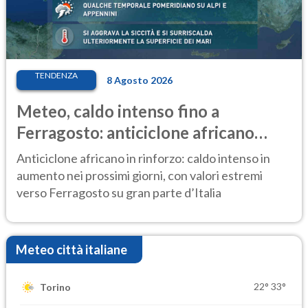
TENDENZA
8 Agosto 2026
Meteo, caldo intenso fino a
Ferragosto: anticiclone africano
ancora protagonista
Anticiclone africano in rinforzo: caldo intenso in
aumento nei prossimi giorni, con valori estremi
verso Ferragosto su gran parte d’Italia
Meteo città italiane
22°
33°
Torino