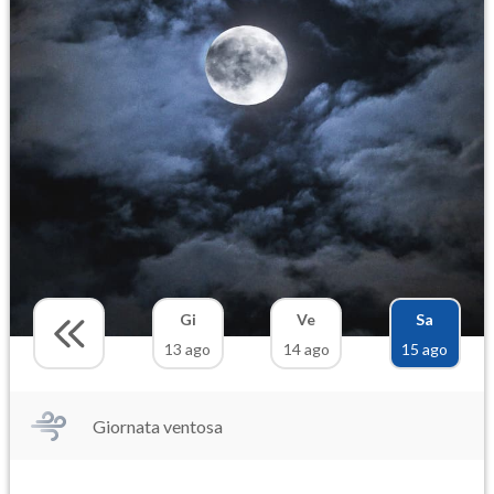
Gi
Ve
Sa
13 ago
14 ago
15 ago
Giornata ventosa