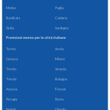
Molise
Puglia
Basilicata
Calabria
Sicilia
Sardegna
Previsioni meteo per le città italiane
Torino
Aosta
Genova
Milano
Trento
Venezia
Trieste
Bologna
Ancona
Firenze
Perugia
Roma
Napoli
L'Aquila