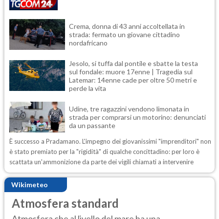
Crema, donna di 43 anni accoltellata in
strada: fermato un giovane cittadino
nordafricano
Jesolo, si tuffa dal pontile e sbatte la testa
sul fondale: muore 17enne | Tragedia sul
Latemar: 14enne cade per oltre 50 metri e
perde la vita
Udine, tre ragazzini vendono limonata in
strada per comprarsi un motorino: denunciati
da un passante
È successo a Pradamano. L'impegno dei giovanissimi "imprenditori" non
è stato premiato per la "rigidità" di qualche concittadino: per loro è
scattata un'ammonizione da parte dei vigili chiamati a intervenire
Wikimeteo
Atmosfera standard
Atmosfera che al livello del mare ha una