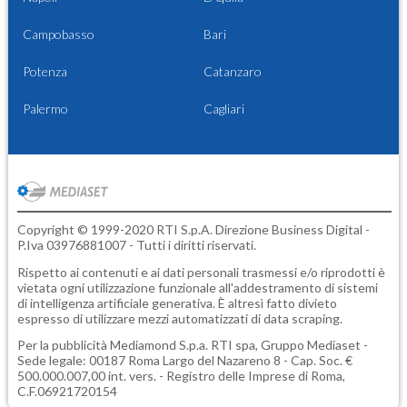
Campobasso
Bari
Potenza
Catanzaro
Palermo
Cagliari
Copyright © 1999-2020 RTI S.p.A. Direzione Business Digital -
P.Iva 03976881007 - Tutti i diritti riservati.
Rispetto ai contenuti e ai dati personali trasmessi e/o riprodotti è
vietata ogni utilizzazione funzionale all'addestramento di sistemi
di intelligenza artificiale generativa. È altresì fatto divieto
espresso di utilizzare mezzi automatizzati di data scraping.
Per la pubblicità
Mediamond S.p.a.
RTI spa, Gruppo Mediaset -
Sede legale: 00187 Roma Largo del Nazareno 8 - Cap. Soc. €
500.000.007,00 int. vers. - Registro delle Imprese di Roma,
C.F.06921720154