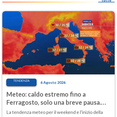
tutte
TENDENZA
6 Agosto 2026
Meteo: caldo estremo fino a
Ferragosto, solo una breve pausa.
Ecco dove
La tendenza meteo per il weekend e l'inizio della