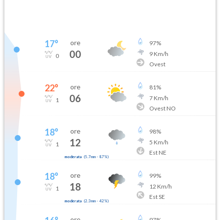
17
°
ore
97
%
00
9
Km/h
0
Ovest
22
°
ore
81
%
06
7
Km/h
1
Ovest NO
18
°
ore
98
%
12
5
Km/h
1
Est NE
moderata
(
5.7mm
-
87
%)
18
°
ore
99
%
18
12
Km/h
1
Est SE
moderata
(
2.3mm
-
42
%)
ore
97
%