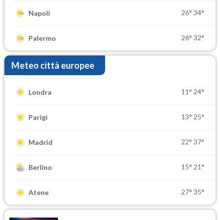
26°
34°
Napoli
26°
32°
Palermo
Meteo città europee
11°
24°
Londra
13°
25°
Parigi
22°
37°
Madrid
15°
21°
Berlino
27°
35°
Atene