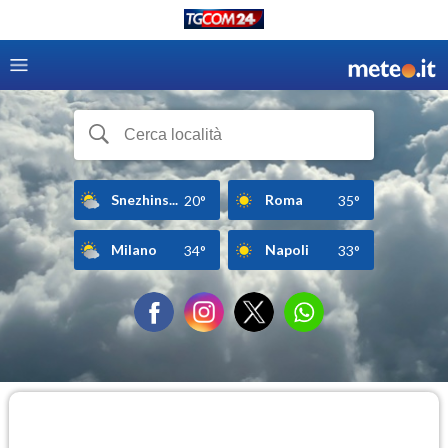
Snezhins...
Roma
20°
35°
Milano
Napoli
34°
33°