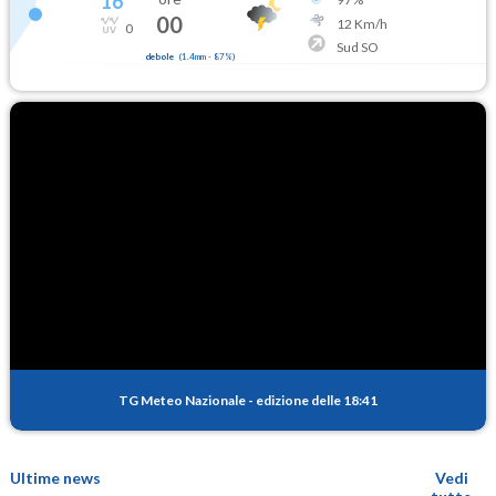
16
°
00
12
Km/h
0
Sud SO
debole
(
1.4mm
-
87
%)
TG Meteo Nazionale
-
edizione delle 18:41
Ultime news
Vedi