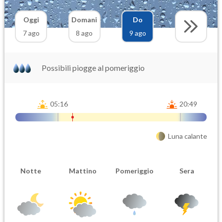
Oggi
Domani
Do
7 ago
8 ago
9 ago
Possibili piogge al pomeriggio
05:16
20:49
Luna calante
Notte
Mattino
Pomeriggio
Sera