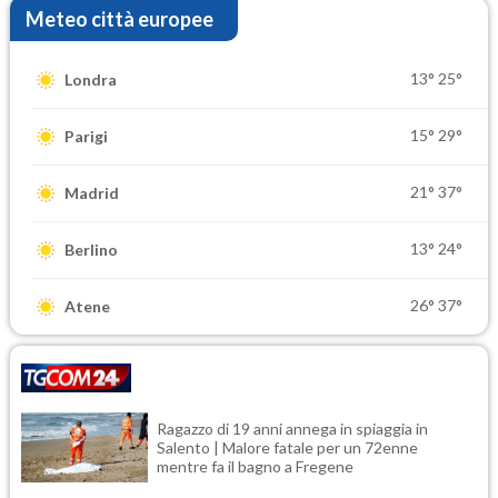
Meteo città europee
13°
25°
Londra
15°
29°
Parigi
21°
37°
Madrid
13°
24°
Berlino
26°
37°
Atene
Ragazzo di 19 anni annega in spiaggia in
Salento | Malore fatale per un 72enne
mentre fa il bagno a Fregene