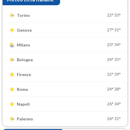
22°
33°
Torino
27°
31°
Genova
23°
34°
Milano
24°
35°
Bologna
22°
39°
Firenze
24°
38°
Roma
26°
34°
Napoli
26°
31°
Palermo