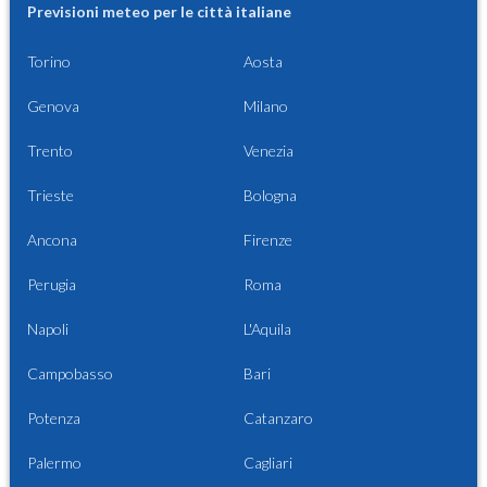
Previsioni meteo per le città italiane
Torino
Aosta
Genova
Milano
Trento
Venezia
Trieste
Bologna
Ancona
Firenze
Perugia
Roma
Napoli
L'Aquila
Campobasso
Bari
Potenza
Catanzaro
Palermo
Cagliari