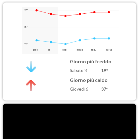
37°
28°
19°
gio 6
ieri
oggi
domani
lun 10
mar 11
Giorno più freddo
Sabato 8
19°
Giorno più caldo
Giovedì 6
37°