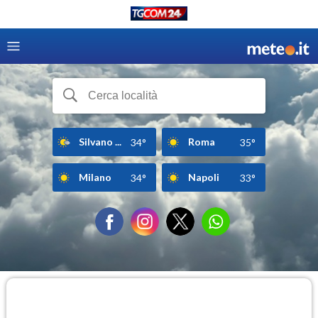
Silvano ...
Roma
34°
35°
Milano
Napoli
34°
33°