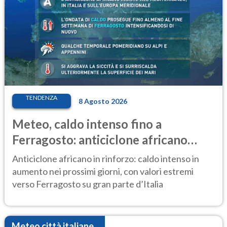
TENDENZA
8 Agosto 2026
Meteo, caldo intenso fino a
Ferragosto: anticiclone africano
ancora protagonista
Anticiclone africano in rinforzo: caldo intenso in
aumento nei prossimi giorni, con valori estremi
verso Ferragosto su gran parte d’Italia
Meteo città italiane