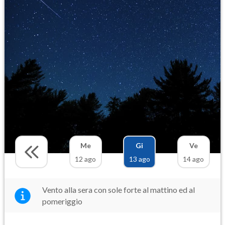
Me
Gi
Ve
12 ago
13 ago
14 ago
Vento alla sera con sole forte al mattino ed al
pomeriggio