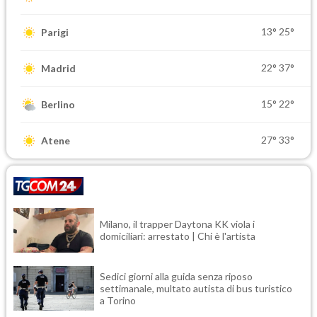
13°
25°
Parigi
22°
37°
Madrid
15°
22°
Berlino
27°
33°
Atene
Milano, il trapper Daytona KK viola i
domiciliari: arrestato | Chi è l'artista
Sedici giorni alla guida senza riposo
settimanale, multato autista di bus turistico
a Torino