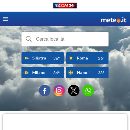
Silistra
Roma
36°
36°
Milano
Napoli
34°
33°