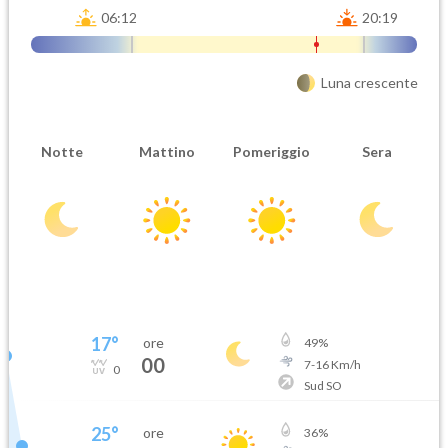
06:12
20:19
Luna crescente
Notte
Mattino
Pomeriggio
Sera
17
°
ore
49
%
00
7
-
16
Km/h
0
Sud SO
25
°
ore
36
%