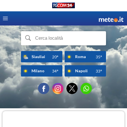
Siauliai
Roma
20°
35°
Milano
Napoli
34°
33°