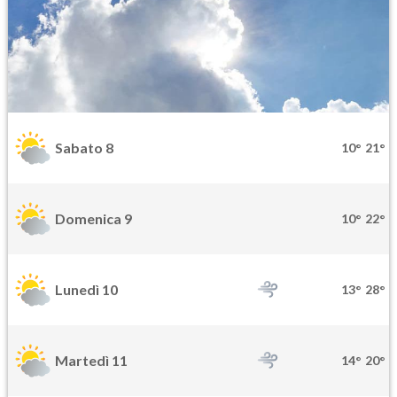
Sabato 8
10°
21°
Domenica 9
10°
22°
Lunedì 10
13°
28°
Martedì 11
14°
20°