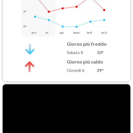
19°
10°
gio 6
ieri
oggi
domani
lun 10
mar 11
Giorno più freddo
Sabato 8
10°
Giorno più caldo
Giovedì 6
29°