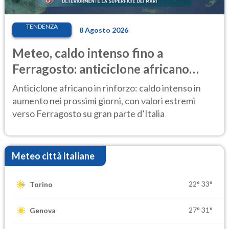
TENDENZA
8 Agosto 2026
Meteo, caldo intenso fino a
Ferragosto: anticiclone africano
ancora protagonista
Anticiclone africano in rinforzo: caldo intenso in
aumento nei prossimi giorni, con valori estremi
verso Ferragosto su gran parte d’Italia
Meteo città italiane
22°
33°
Torino
27°
31°
Genova