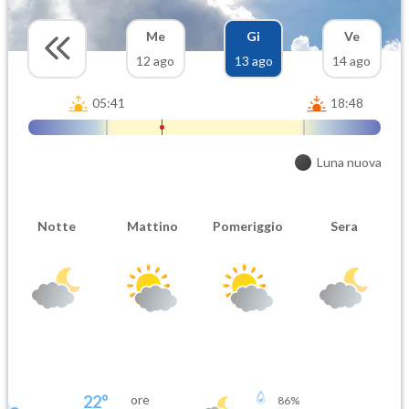
Me
Gi
Ve
12 ago
13 ago
14 ago
05:41
18:48
Luna nuova
Notte
Mattino
Pomeriggio
Sera
22
°
ore
86
%