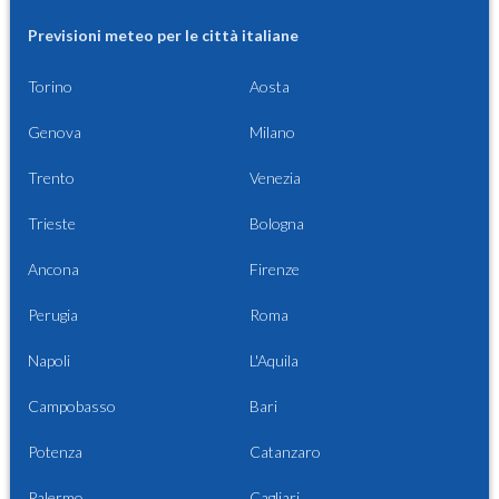
Previsioni meteo per le città italiane
Torino
Aosta
Genova
Milano
Trento
Venezia
Trieste
Bologna
Ancona
Firenze
Perugia
Roma
Napoli
L'Aquila
Campobasso
Bari
Potenza
Catanzaro
Palermo
Cagliari