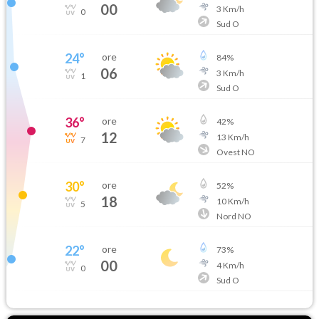
00
3
Km/h
0
Sud O
24
°
ore
84
%
06
3
Km/h
1
Sud O
36
°
ore
42
%
12
13
Km/h
7
Ovest NO
30
°
ore
52
%
18
10
Km/h
5
Nord NO
22
°
ore
73
%
00
4
Km/h
0
Sud O