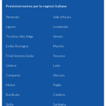
Previsioni meteo per le regioni italiane
Piemonte
Valle d'Aosta
Liguria
Lombardia
Trentino Alto Adige
Veneto
Emilia Romagna
Marche
Friuli Venezia Giulia
Toscana
Umbria
Lazio
Campania
Abruzzo
Molise
Puglia
Basilicata
Calabria
Sicilia
Sardegna