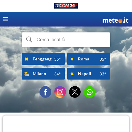
Fenggang...
Roma
35°
35°
Milano
Napoli
34°
33°