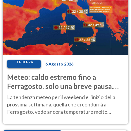
TENDENZA
6 Agosto 2026
Meteo: caldo estremo fino a
Ferragosto, solo una breve pausa.
Ecco dove
La tendenza meteo per il weekend e l'inizio della
prossima settimana, quella che ci condurrà al
Ferragosto, vede ancora temperature molto
elevate