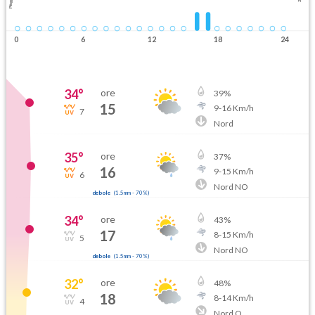
Pioggia
0
6
12
18
24
34
°
ore
39
%
15
9
-
16
Km/h
7
Nord
35
°
ore
37
%
16
9
-
15
Km/h
6
Nord NO
debole
(
1.5mm
-
70
%)
34
°
ore
43
%
17
8
-
15
Km/h
5
Nord NO
debole
(
1.5mm
-
70
%)
32
°
ore
48
%
18
8
-
14
Km/h
4
Nord O