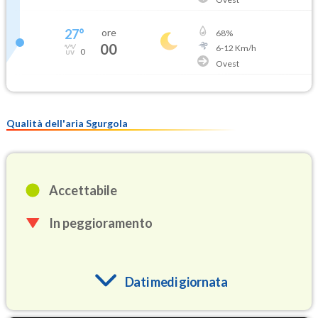
27
°
ore
68
%
00
6
-
12
Km/h
0
Ovest
Qualità dell'aria Sgurgola
Accettabile
In peggioramento
Dati medi giornata