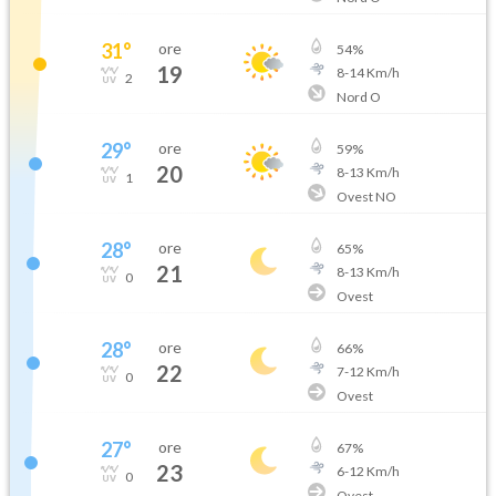
31
°
ore
54
%
19
8
-
14
Km/h
2
Nord O
29
°
ore
59
%
20
8
-
13
Km/h
1
Ovest NO
28
°
ore
65
%
21
8
-
13
Km/h
0
Ovest
28
°
ore
66
%
22
7
-
12
Km/h
0
Ovest
27
°
ore
67
%
23
6
-
12
Km/h
0
Ovest