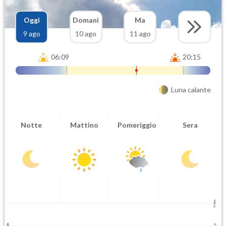
Oggi
Domani
Ma
9 ago
10 ago
11 ago
06:09
20:15
Luna calante
Notte
Mattino
Pomeriggio
Sera
5 mm
2.5