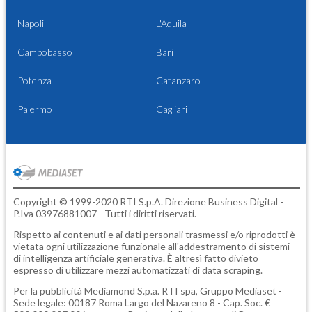
Napoli
L'Aquila
Campobasso
Bari
Potenza
Catanzaro
Palermo
Cagliari
Copyright © 1999-2020 RTI S.p.A. Direzione Business Digital -
P.Iva 03976881007 - Tutti i diritti riservati.
Rispetto ai contenuti e ai dati personali trasmessi e/o riprodotti è
vietata ogni utilizzazione funzionale all'addestramento di sistemi
di intelligenza artificiale generativa. È altresì fatto divieto
espresso di utilizzare mezzi automatizzati di data scraping.
Per la pubblicità
Mediamond S.p.a.
RTI spa, Gruppo Mediaset -
Sede legale: 00187 Roma Largo del Nazareno 8 - Cap. Soc. €