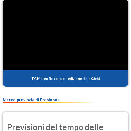
O3
93.4
(Ozono)
NO2
3.2
(Diossido di azoto)
SO2
0.4
(Anidride solforosa)
PM10
16.3
(Materia particolata)
TG Meteo Regionale
-
edizione delle 08:46
PM25
10.4
(Materia particolata)
Meteo provincia di Frosinone
Previsioni del tempo delle