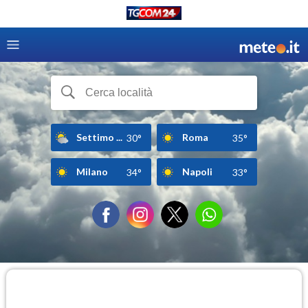
Settimo ...
Roma
30°
35°
Milano
Napoli
34°
33°