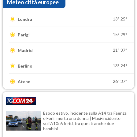
Meteo città europee
13°
25°
Londra
15°
29°
Parigi
21°
37°
Madrid
13°
24°
Berlino
26°
37°
Atene
Esodo estivo, incidente sulla A14 tra Faenza
e Forlì: morta una donna | Maxi-incidente
sull'A10: 6 feriti, tra questi anche due
bambini