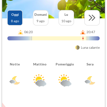
Oggi
Domani
Lu
8 ago
9 ago
10 ago
06:20
20:47
Luna calante
Notte
Mattino
Pomeriggio
Sera