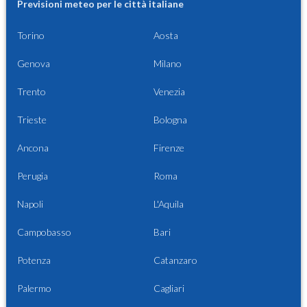
Previsioni meteo per le città italiane
Torino
Aosta
Genova
Milano
Trento
Venezia
Trieste
Bologna
Ancona
Firenze
Perugia
Roma
Napoli
L'Aquila
Campobasso
Bari
Potenza
Catanzaro
Palermo
Cagliari