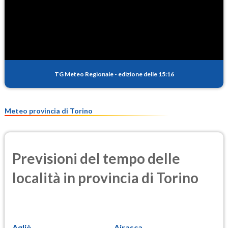
SO2
0.4
(Anidride solforosa)
PM10
15.7
(Materia particolata)
TG Meteo Regionale
-
edizione delle 15:16
PM25
12.4
(Materia particolata)
Meteo provincia di Torino
Previsioni del tempo delle
località in provincia di Torino
Agliè
Airasca