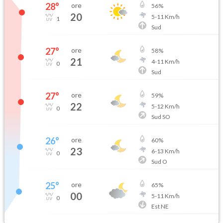
28
°
ore
56
%
20
5
-
11
Km/h
1
Sud
27
°
ore
58
%
21
4
-
11
Km/h
0
Sud
27
°
ore
59
%
22
5
-
12
Km/h
0
Sud SO
26
°
ore
60
%
23
6
-
13
Km/h
0
Sud O
25
°
ore
65
%
00
5
-
11
Km/h
0
Est NE