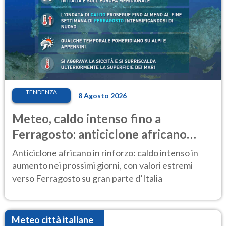
TENDENZA
8 Agosto 2026
Meteo, caldo intenso fino a
Ferragosto: anticiclone africano
ancora protagonista
Anticiclone africano in rinforzo: caldo intenso in
aumento nei prossimi giorni, con valori estremi
verso Ferragosto su gran parte d’Italia
Meteo città italiane