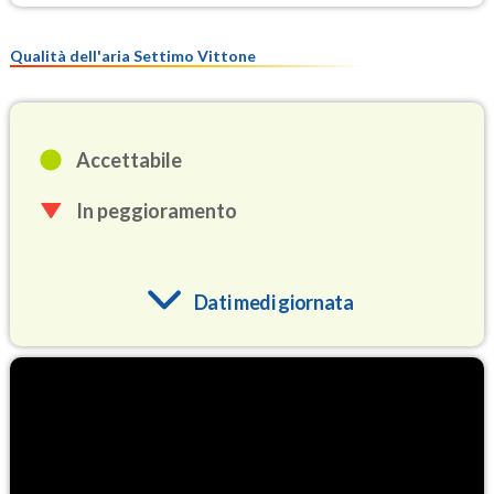
Qualità dell'aria Settimo Vittone
Accettabile
In peggioramento
Dati medi giornata
O3
92.7
(Ozono)
NO2
2.1
(Diossido di azoto)