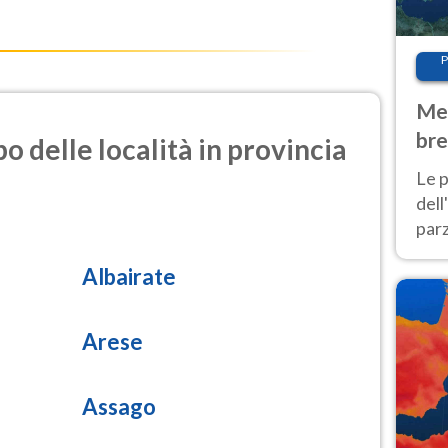
87.0
P
Met
10.5
i azoto)
bre
o delle località in provincia
Nor
Le p
1.4
olforosa)
dell
parz
20.6
al 
rticolata)
Albairate
40 g
12.7
rticolata)
Arese
Assago