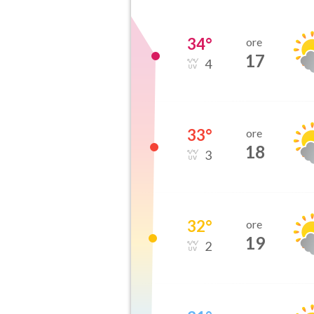
34
°
ore
17
4
33
°
ore
18
3
32
°
ore
19
2