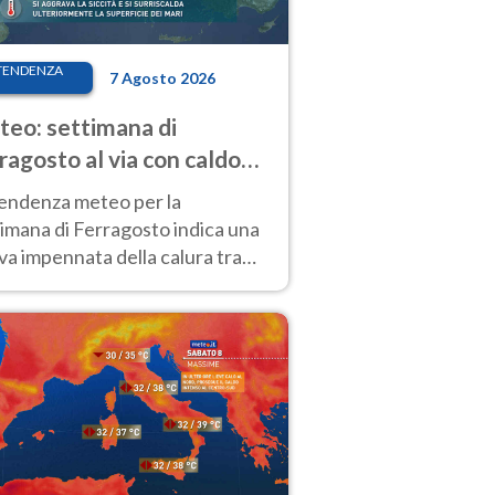
TENDENZA
7 Agosto 2026
eo: settimana di
ragosto al via con caldo
enso e qualche temporale
tendenza meteo per la
imana di Ferragosto indica una
a impennata della calura tra
 14 agosto, con nuovi rialzi
he al Nord.