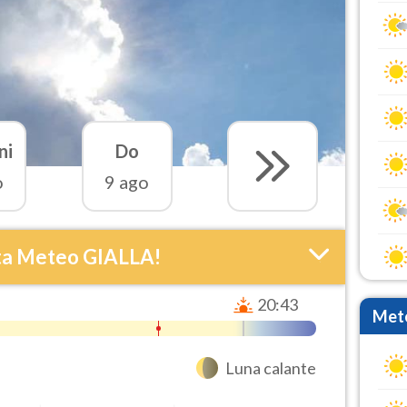
ni
Do
o
9 ago
ta Meteo GIALLA!
20:43
Mete
Luna calante