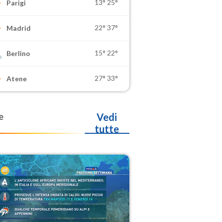
13°
25°
Parigi
22°
37°
Madrid
15°
22°
Berlino
27°
33°
Atene
e
Vedi
tutte