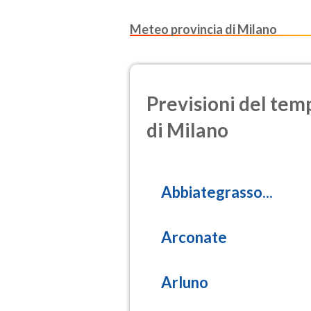
O3
Meteo provincia di Milano
(Ozono)
NO2
(Diossido d
Previsioni del temp
SO2
di Milano
(Anidride s
PM10
(Materia pa
Abbiategrasso...
PM25
(Materia pa
Arconate
Arluno