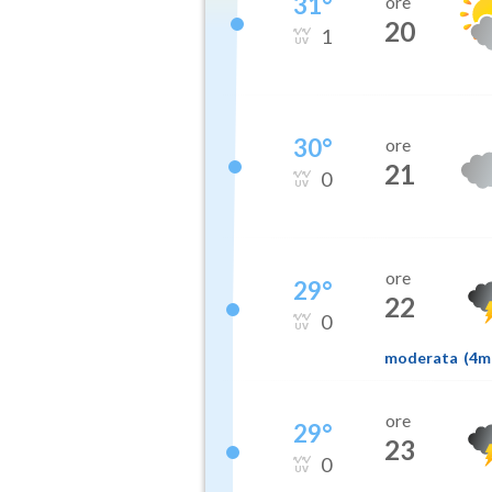
31
°
ore
20
1
30
°
ore
21
0
ore
29
°
22
0
moderata
(
4
ore
29
°
23
0