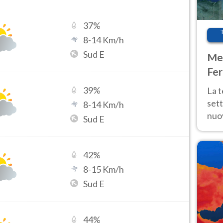
37
%
8
-
14
Km/h
Sud E
Met
Fer
int
39
%
La 
sett
8
-
14
Km/h
nuov
Sud E
11 e
anc
42
%
8
-
15
Km/h
Sud E
44
%