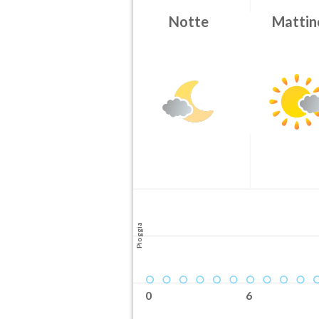
Attendibilità
Notte
Mattin
Probabile
Orario inizio
08-07T
Pioggia
0
6