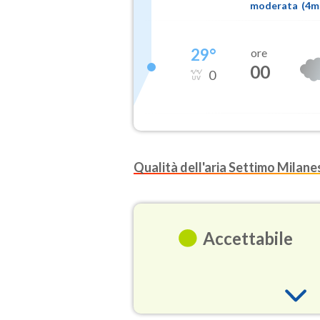
moderata
(
4
29
°
ore
00
0
Qualità dell'aria Settimo Milane
Accettabile