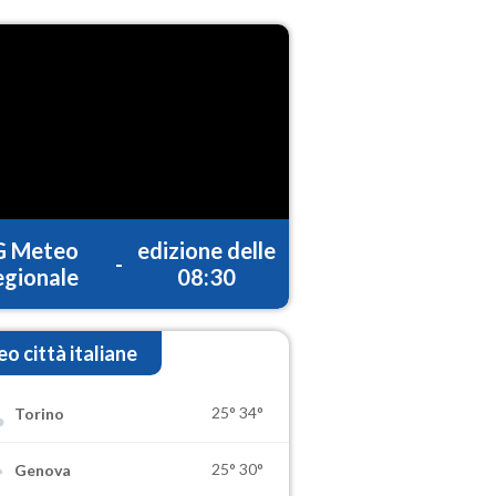
G Meteo
edizione delle
-
gionale
08:30
o città italiane
25°
34°
Torino
25°
30°
Genova