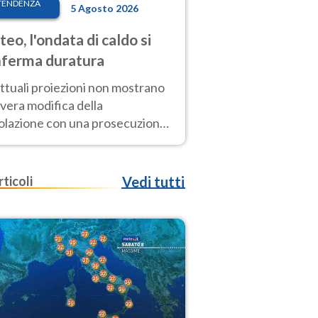
TENDENZA
5 Agosto 2026
eo, l'ondata di caldo si
ferma duratura
ttuali proiezioni non mostrano
vera modifica della
colazione con una prosecuzione
caldo fuori scala per molti
ni, compresa la settimana di
ragosto
rticoli
Vedi tutti