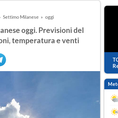
Settimo Milanese
oggi
nese oggi. Previsioni del
oni, temperatura e venti
T
Re
Mete