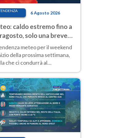
TENDENZA
6 Agosto 2026
eo: caldo estremo fino a
ragosto, solo una breve
sa. Ecco dove
tendenza meteo per il weekend
inizio della prossima settimana,
la che ci condurrà al
ragosto, vede ancora
perature molto elevate