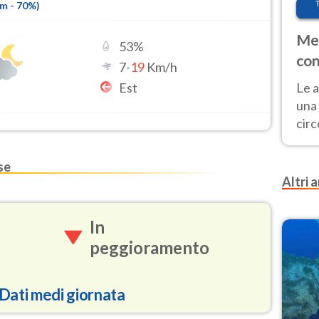
mm
-
70
%)
Met
53
%
con
7
-
19
Km/h
Est
Le a
una 
cir
del 
gior
se
Fer
Altri a
In
peggioramento
Dati medi giornata