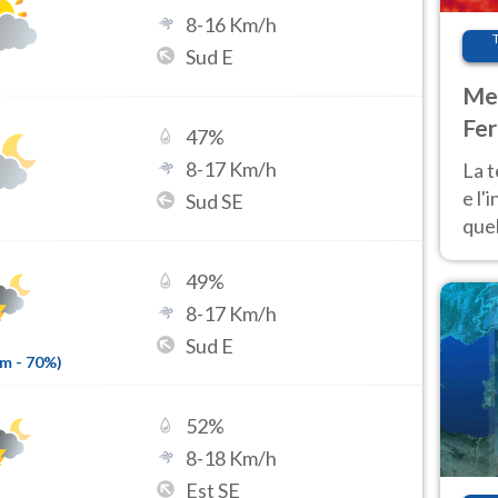
8
-
16
Km/h
Sud E
Met
Fer
47
%
pau
8
-
17
Km/h
La 
e l'
Sud SE
quel
Fer
tem
49
%
8
-
17
Km/h
Sud E
mm
-
70
%)
52
%
8
-
18
Km/h
Est SE