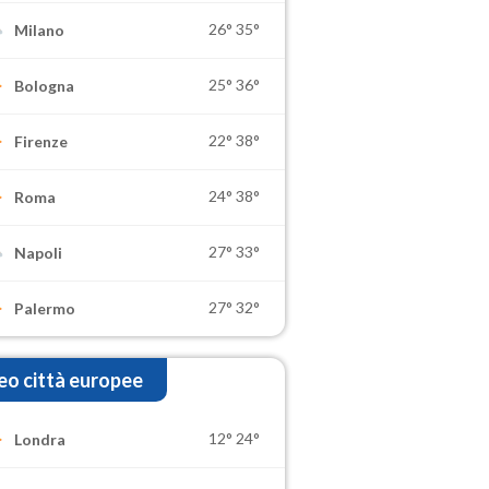
26°
35°
Milano
25°
36°
Bologna
22°
38°
Firenze
24°
38°
Roma
27°
33°
Napoli
27°
32°
Palermo
o città europee
12°
24°
Londra