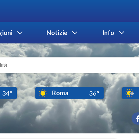
ioni
Notizie
Info
Roma
34°
36°