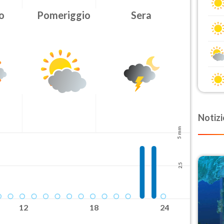
Urgenza
o
Pomeriggio
Sera
Ordinaria
Ora fine
08-07T
Notizi
5 mm
2.5
12
18
24