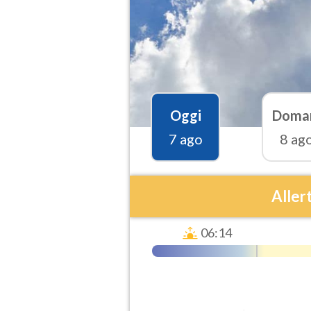
Oggi
Doma
7 ago
8 ag
Aller
06:14