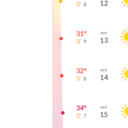
12
8
31
°
ore
13
9
32
°
ore
14
8
34
°
ore
15
7