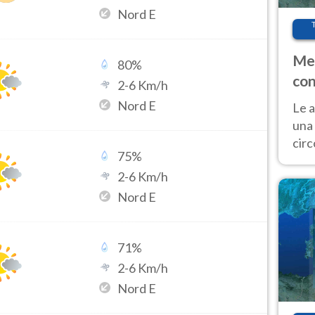
Nord E
Met
80
%
con
2
-
6
Km/h
Nord E
Le a
una 
cir
75
%
del 
2
-
6
Km/h
gior
Fer
Nord E
71
%
2
-
6
Km/h
Nord E