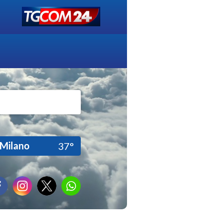
Milano
37°