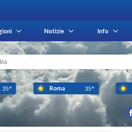
ioni
Notizie
Info
Roma
35°
35°