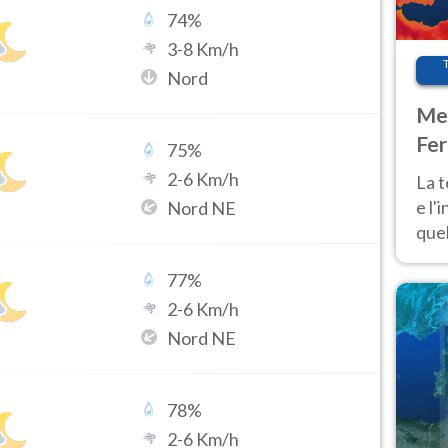
74
%
3
-
8
Km/h
Nord
Met
Fer
75
%
pau
2
-
6
Km/h
La 
e l'
Nord NE
quel
Fer
77
%
tem
2
-
6
Km/h
Nord NE
78
%
2
-
6
Km/h