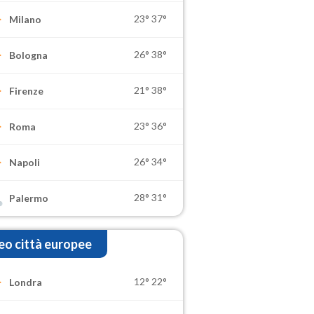
23°
37°
Milano
26°
38°
Bologna
21°
38°
Firenze
23°
36°
Roma
26°
34°
Napoli
28°
31°
Palermo
o città europee
12°
22°
Londra