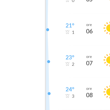
0
21
°
ore
06
1
23
°
ore
07
2
24
°
ore
08
3