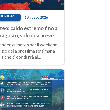
TENDENZA
6 Agosto 2026
eo: caldo estremo fino a
ragosto, solo una breve
sa. Ecco dove
tendenza meteo per il weekend
inizio della prossima settimana,
la che ci condurrà al
ragosto, vede ancora
perature molto elevate