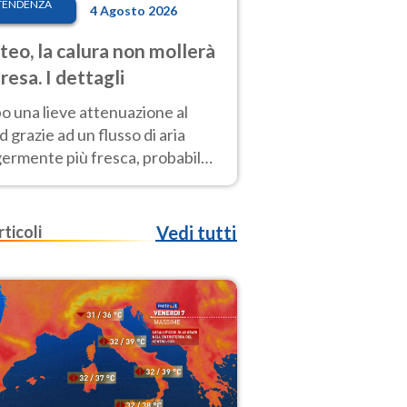
TENDENZA
4 Agosto 2026
eo, la calura non mollerà
presa. I dettagli
o una lieve attenuazione al
 grazie ad un flusso di aria
germente più fresca, probabile
o rinforzo dell’anticiclone
icano entro Ferragosto
rticoli
Vedi tutti