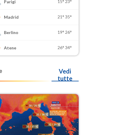
15°
23°
Parigi
21°
35°
Madrid
19°
26°
Berlino
26°
34°
Atene
e
Vedi
tutte