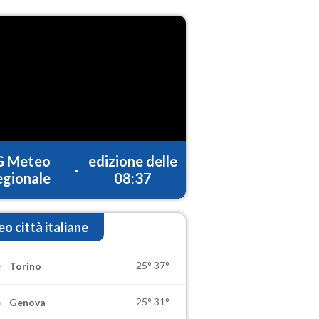
G Meteo
edizione delle
-
gionale
08:37
o città italiane
25°
37°
Torino
25°
31°
Genova