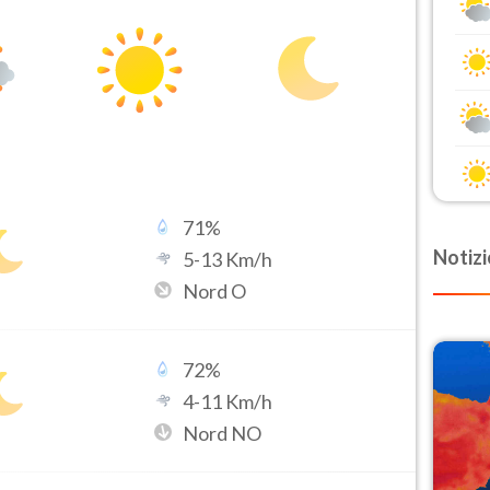
71
%
Notizi
5
-
13
Km/h
Nord O
72
%
4
-
11
Km/h
Nord NO