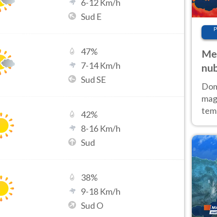
6
-
12
Km/h
Sud E
P
47
%
Met
7
-
14
Km/h
nub
Sud SE
Sud
Doma
magg
temp
42
%
sem
8
-
16
Km/h
prev
Sud
38
%
9
-
18
Km/h
Sud O