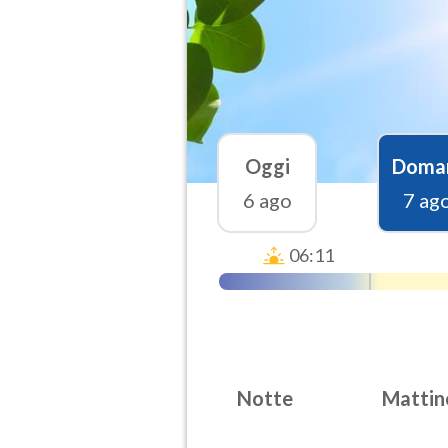
Oggi
Doma
6 ago
7 ag
06:11
Notte
Mattin