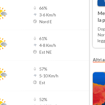
66
%
Met
3
-
6
Km/h
la 
Nord E
Dop
Nord
61
%
leg
4
-
8
Km/h
nuov
Est NE
afr
Altri a
57
%
5
-
10
Km/h
Est
52
%