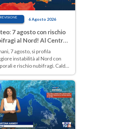
REVISIONE
6 Agosto 2026
eo: 7 agosto con rischio
ifragi al Nord! Al Centro-
 caldo estremo
ni, 7 agosto, si profila
iore instabilità al Nord con
orali e rischio nubifragi. Caldo
pre estremo al Centro-Sud. Le
isioni.