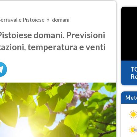
Serravalle Pistoiese
domani
istoiese domani. Previsioni
tazioni, temperatura e venti
T
Re
Mete