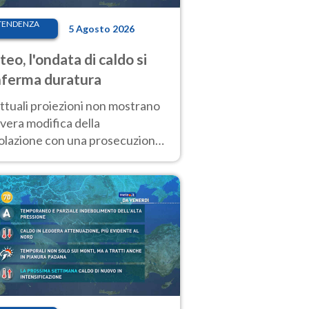
TENDENZA
5 Agosto 2026
eo, l'ondata di caldo si
ferma duratura
ttuali proiezioni non mostrano
vera modifica della
colazione con una prosecuzione
caldo fuori scala per molti
ni, compresa la settimana di
ragosto