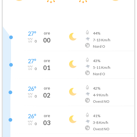
27
°
ore
44
%
00
7
-
13
Km/h
0
Nord O
27
°
ore
43
%
01
5
-
11
Km/h
0
Nord O
26
°
ore
42
%
02
4
-
9
Km/h
0
Ovest NO
26
°
ore
41
%
03
3
-
8
Km/h
0
Ovest NO