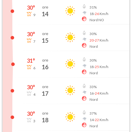
30
°
ore
31
%
14
18
-
26
Km/h
9
Nord NO
30
°
ore
30
%
15
20
-
27
Km/h
7
Nord
31
°
ore
30
%
16
18
-
25
Km/h
6
Nord
30
°
ore
33
%
17
16
-
24
Km/h
4
Nord
30
°
ore
37
%
18
14
-
22
Km/h
3
Nord