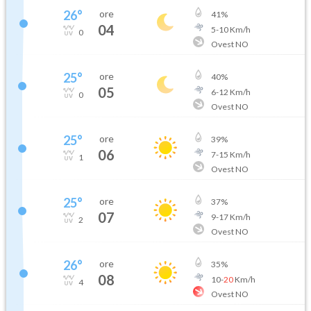
26
°
ore
41
%
04
5
-
10
Km/h
0
Ovest NO
25
°
ore
40
%
05
6
-
12
Km/h
0
Ovest NO
25
°
ore
39
%
06
7
-
15
Km/h
1
Ovest NO
25
°
ore
37
%
07
9
-
17
Km/h
2
Ovest NO
26
°
ore
35
%
08
10
-
20
Km/h
4
Ovest NO