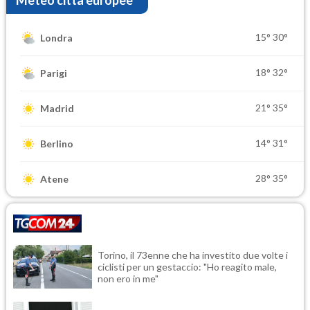
15°
30°
Londra
18°
32°
Parigi
21°
35°
Madrid
14°
31°
Berlino
28°
35°
Atene
Torino, il 73enne che ha investito due volte i
ciclisti per un gestaccio: "Ho reagito male,
non ero in me"