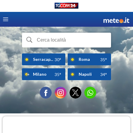
Serracap...
Roma
30°
35°
Milano
Napoli
35°
34°