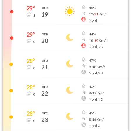
29
°
ore
40
%
19
12
-
21
Km/h
1
Nord
29
°
ore
44
%
20
10
-
19
Km/h
0
Nord NO
28
°
ore
47
%
21
8
-
18
Km/h
0
Nord NO
28
°
ore
46
%
22
8
-
17
Km/h
0
Nord NO
28
°
ore
45
%
23
8
-
16
Km/h
0
Nord O