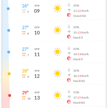
26
°
ore
33
%
09
11
-
22
Km/h
5
Ovest NO
27
°
ore
33
%
10
13
-
23
Km/h
6
Nord O
27
°
ore
32
%
11
14
-
24
Km/h
7
Nord O
28
°
ore
32
%
12
16
-
24
Km/h
9
Nord NO
29
°
ore
31
%
13
17
-
25
Km/h
10
Nord NO