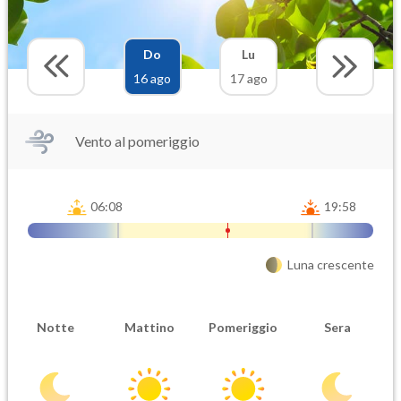
Do
Lu
16 ago
17 ago
Vento al pomeriggio
06:08
19:58
Luna crescente
Notte
Mattino
Pomeriggio
Sera