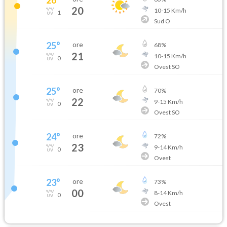
20
10
-
15
Km/h
1
Sud O
25
°
ore
68
%
21
10
-
15
Km/h
0
Ovest SO
25
°
ore
70
%
22
9
-
15
Km/h
0
Ovest SO
24
°
ore
72
%
23
9
-
14
Km/h
0
Ovest
23
°
ore
73
%
00
8
-
14
Km/h
0
Ovest