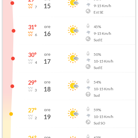
15
9
-
15
Km/h
7
Est SE
31
°
ore
45
%
16
9
-
15
Km/h
6
Sud E
30
°
ore
50
%
17
10
-
15
Km/h
4
Sud E
29
°
ore
54
%
18
10
-
15
Km/h
3
Sud
27
°
ore
59
%
19
10
-
15
Km/h
2
Sud SO
26
°
ore
63
%