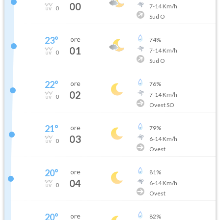
00
7
-
14
Km/h
0
Sud O
23
°
ore
74
%
01
7
-
14
Km/h
0
Sud O
22
°
ore
76
%
02
7
-
14
Km/h
0
Ovest SO
21
°
ore
79
%
03
6
-
14
Km/h
0
Ovest
20
°
ore
81
%
04
6
-
14
Km/h
0
Ovest
20
°
ore
82
%