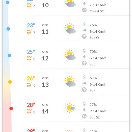
10
7
-
13
Km/h
6
Ovest SO
23
°
ore
76
%
11
8
-
14
Km/h
7
Sud O
25
°
ore
70
%
12
8
-
14
Km/h
8
Sud
26
°
ore
63
%
13
9
-
14
Km/h
9
Sud
28
°
ore
57
%
14
9
-
14
Km/h
8
Sud SE
29
°
ore
51
%