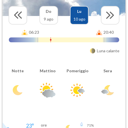
Do
Lu
9 ago
10 ago
06:23
20:40
Luna calante
Notte
Mattino
Pomeriggio
Sera
23
°
ore
71
%