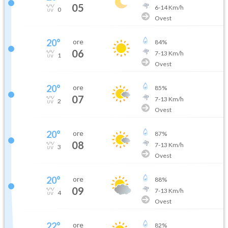
05
6
-
14
Km/h
0
Ovest
20
°
ore
84
%
06
7
-
13
Km/h
1
Ovest
20
°
ore
85
%
07
7
-
13
Km/h
2
Ovest
20
°
ore
87
%
08
7
-
13
Km/h
3
Ovest
20
°
ore
88
%
09
7
-
13
Km/h
4
Ovest
22
°
ore
82
%