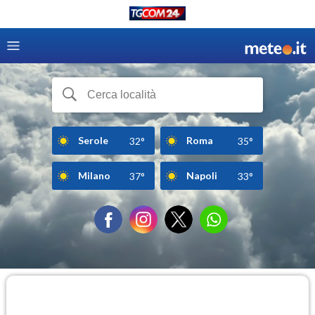
Serole
Roma
32°
35°
Milano
Napoli
37°
33°