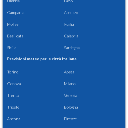
Umbria
Lazio
Campania
Abruzzo
Molise
Puglia
Basilicata
Calabria
Sicilia
Sardegna
Previsioni meteo per le città italiane
Torino
Aosta
Genova
Milano
Trento
Venezia
Trieste
Bologna
Ancona
Firenze