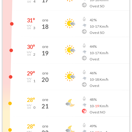
17
4
Ovest SO
31
°
ore
42
%
18
10
-
17
Km/h
3
Ovest SO
30
°
ore
44
%
19
10
-
17
Km/h
2
Ovest
29
°
ore
46
%
20
10
-
18
Km/h
1
Ovest
28
°
ore
48
%
21
10
-
19
Km/h
0
Ovest NO
28
°
ore
49
%