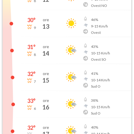
8
Ovest NO
30
°
ore
46
%
13
9
-
15
Km/h
9
Ovest
31
°
ore
43
%
14
10
-
15
Km/h
8
Ovest SO
32
°
ore
41
%
15
10
-
14
Km/h
7
Sud O
33
°
ore
38
%
16
10
-
15
Km/h
6
Sud O
32
°
ore
40
%
10
-
16
Km/h