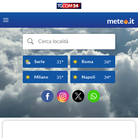
Serle
Roma
31°
36°
Milano
Napoli
35°
34°