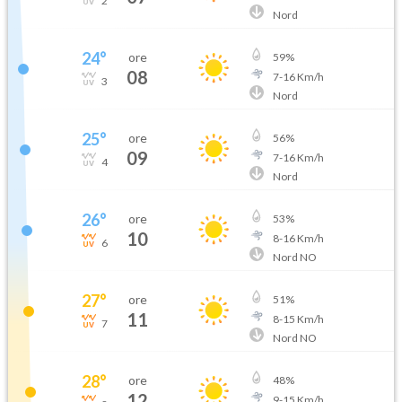
2
Nord
24
°
ore
59
%
08
7
-
16
Km/h
3
Nord
25
°
ore
56
%
09
7
-
16
Km/h
4
Nord
26
°
ore
53
%
10
8
-
16
Km/h
6
Nord NO
27
°
ore
51
%
11
8
-
15
Km/h
7
Nord NO
28
°
ore
48
%
12
9
-
15
Km/h