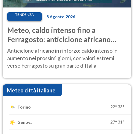
TENDENZA
8 Agosto 2026
Meteo, caldo intenso fino a
Ferragosto: anticiclone africano
ancora protagonista
Anticiclone africano in rinforzo: caldo intenso in
aumento nei prossimi giorni, con valori estremi
verso Ferragosto su gran parte d’Italia
Meteo città italiane
22°
33°
Torino
27°
31°
Genova