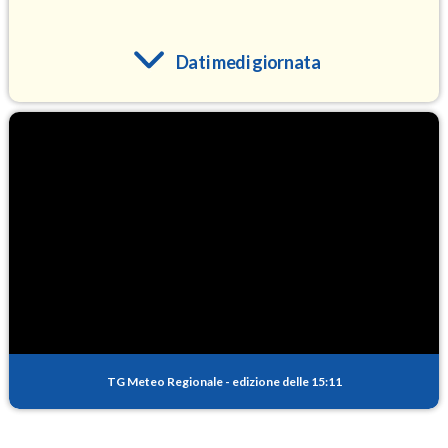
Dati medi giornata
O3
106.6
(Ozono)
NO2
5.3
(Diossido di azoto)
SO2
0.9
(Anidride solforosa)
PM10
16.4
(Materia particolata)
TG Meteo Regionale
-
edizione delle 15:11
PM25
10.1
(Materia particolata)