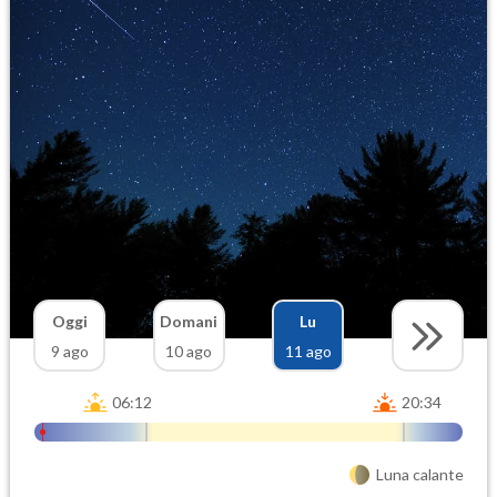
Oggi
Domani
Lu
9 ago
10 ago
11 ago
06:12
20:34
Luna calante