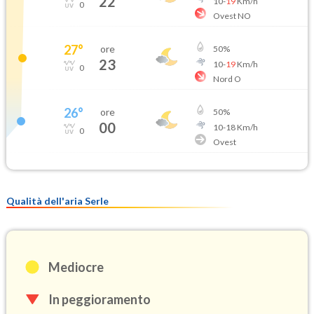
22
10
-
19
Km/h
0
Ovest NO
27
°
ore
50
%
23
10
-
19
Km/h
0
Nord O
26
°
ore
50
%
00
10
-
18
Km/h
0
Ovest
Qualità dell'aria Serle
Mediocre
In peggioramento