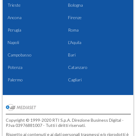
Trieste
Bologna
Ancona
Firenze
Perugia
Roma
Napoli
L'Aquila
Campobasso
Bari
Potenza
Catanzaro
Palermo
Cagliari
Copyright © 1999-2020 RTI S.p.A. Direzione Business Digital -
P.Iva 03976881007 - Tutti i diritti riservati.
Rispetto ai contenuti e ai dati personali trasmessi e/o riprodotti è