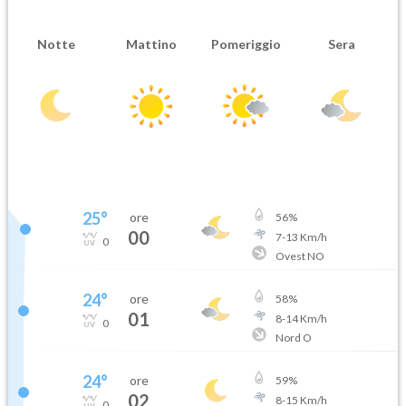
Notte
Mattino
Pomeriggio
Sera
25
°
ore
56
%
00
7
-
13
Km/h
0
Ovest NO
24
°
ore
58
%
01
8
-
14
Km/h
0
Nord O
24
°
ore
59
%
02
8
-
15
Km/h
0