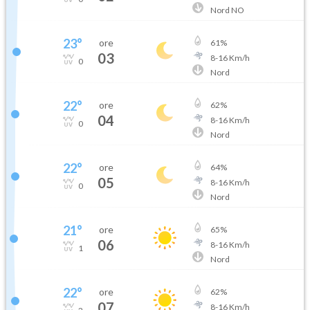
Nord NO
23
°
ore
61
%
03
8
-
16
Km/h
0
Nord
22
°
ore
62
%
04
8
-
16
Km/h
0
Nord
22
°
ore
64
%
05
8
-
16
Km/h
0
Nord
21
°
ore
65
%
06
8
-
16
Km/h
1
Nord
22
°
ore
62
%
07
8
-
16
Km/h