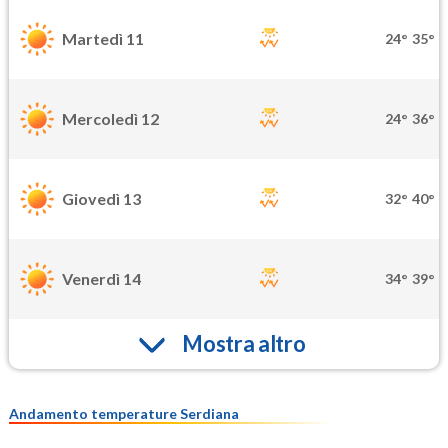
Martedì 11
24°
35°
Mercoledì 12
24°
36°
Giovedì 13
32°
40°
Venerdì 14
34°
39°
Mostra altro
Andamento temperature Serdiana