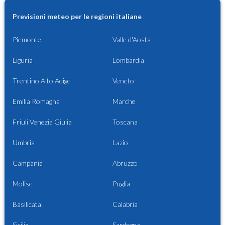
Previsioni meteo per le regioni italiane
Piemonte
Valle d'Aosta
Liguria
Lombardia
Trentino Alto Adige
Veneto
Emilia Romagna
Marche
Friuli Venezia Giulia
Toscana
Umbria
Lazio
Campania
Abruzzo
Molise
Puglia
Basilicata
Calabria
Sicilia
Sardegna