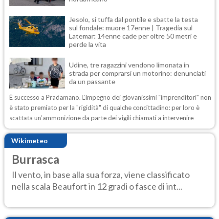
Jesolo, si tuffa dal pontile e sbatte la testa
sul fondale: muore 17enne | Tragedia sul
Latemar: 14enne cade per oltre 50 metri e
perde la vita
Udine, tre ragazzini vendono limonata in
strada per comprarsi un motorino: denunciati
da un passante
È successo a Pradamano. L'impegno dei giovanissimi "imprenditori" non
è stato premiato per la "rigidità" di qualche concittadino: per loro è
scattata un'ammonizione da parte dei vigili chiamati a intervenire
Wikimeteo
Burrasca
Il vento, in base alla sua forza, viene classificato
nella scala Beaufort in 12 gradi o fasce di int...