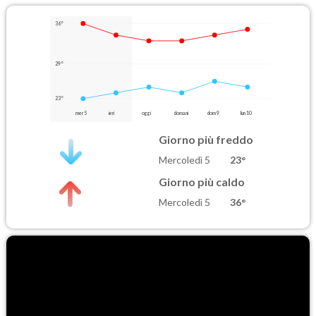
36°
29°
23°
mer 5
ieri
oggi
domani
dom 9
lun 10
Giorno più freddo
Mercoledì 5
23°
Giorno più caldo
Mercoledì 5
36°