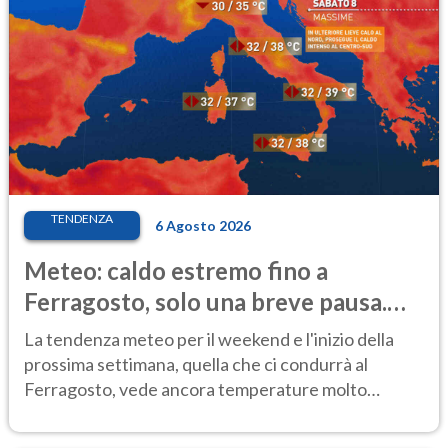
TENDENZA
6 Agosto 2026
Meteo: caldo estremo fino a
Ferragosto, solo una breve pausa.
Ecco dove
La tendenza meteo per il weekend e l'inizio della
prossima settimana, quella che ci condurrà al
Ferragosto, vede ancora temperature molto
elevate