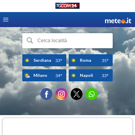
Serdiana
Roma
33°
35°
Milano
Napoli
34°
33°