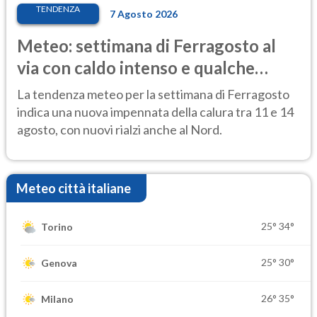
TENDENZA
7 Agosto 2026
Meteo: settimana di Ferragosto al
via con caldo intenso e qualche
temporale
La tendenza meteo per la settimana di Ferragosto
indica una nuova impennata della calura tra 11 e 14
agosto, con nuovi rialzi anche al Nord.
Meteo città italiane
25°
34°
Torino
25°
30°
Genova
26°
35°
Milano