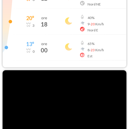
Nord NE
20
°
ore
40
%
18
9
-
20
Km/h
3
Nord E
13
°
ore
65
%
00
8
-
23
Km/h
0
Est