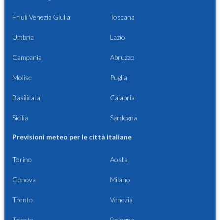
Friuli Venezia Giulia
Toscana
Umbria
Lazio
Campania
Abruzzo
Molise
Puglia
Basilicata
Calabria
Sicilia
Sardegna
Previsioni meteo per le città italiane
Torino
Aosta
Genova
Milano
Trento
Venezia
Trieste
Bologna