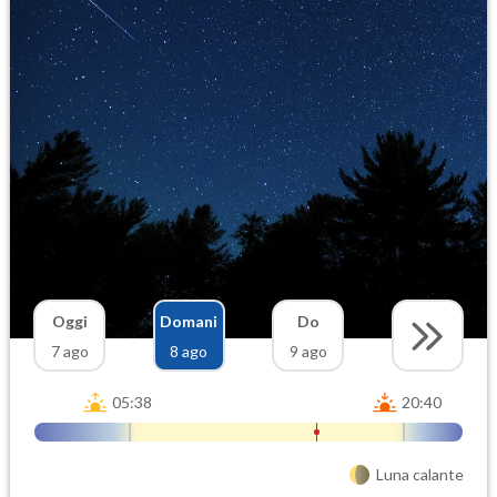
Oggi
Domani
Do
7 ago
8 ago
9 ago
05:38
20:40
Luna calante