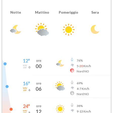
Notte
Mattino
Pomeriggio
Sera
12
°
ore
76
%
00
5
-
20
Km/h
0
Nord NO
16
°
ore
69
%
06
4
-
7
Km/h
6
Nord NO
24
°
ore
38
%
12
9
-
13
Km/h
8