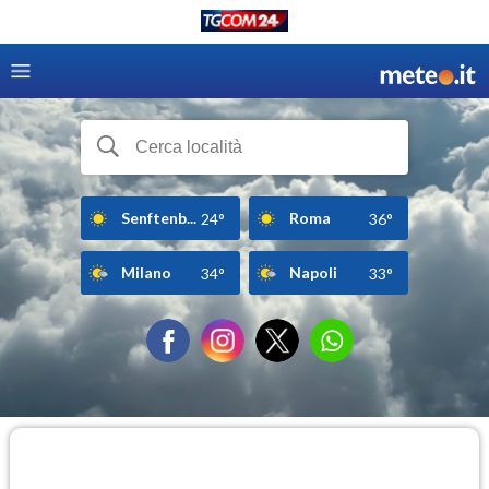
Senftenb...
Roma
24°
36°
Milano
Napoli
34°
33°