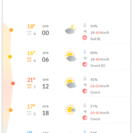
18
°
ore
50
%
00
18
-
43
Km/h
0
Sud SE
16
°
ore
80
%
06
18
-
43
Km/h
6
Ovest SO
21
°
ore
43
%
12
26
-
33
Km/h
7
Ovest
17
°
ore
57
%
18
20
-
42
Km/h
2
Ovest
ore
86
%