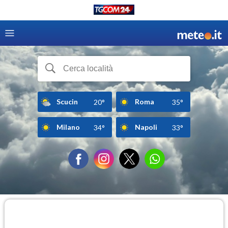
Scucin
Roma
20°
35°
Milano
Napoli
34°
33°