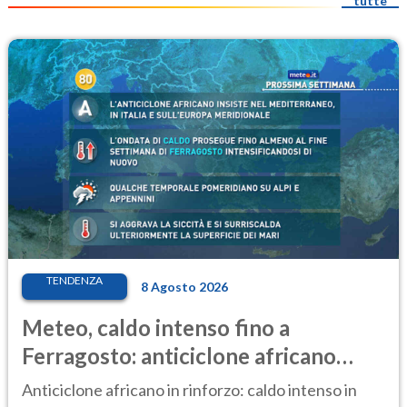
tutte
TENDENZA
8 Agosto 2026
Meteo, caldo intenso fino a
Ferragosto: anticiclone africano
ancora protagonista
Anticiclone africano in rinforzo: caldo intenso in