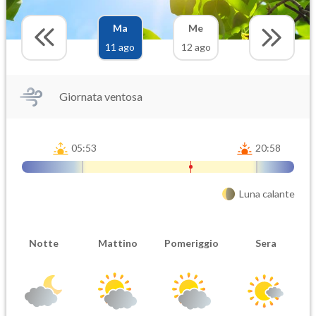
Ma
Me
11 ago
12 ago
Giornata ventosa
05:53
20:58
Luna calante
Notte
Mattino
Pomeriggio
Sera