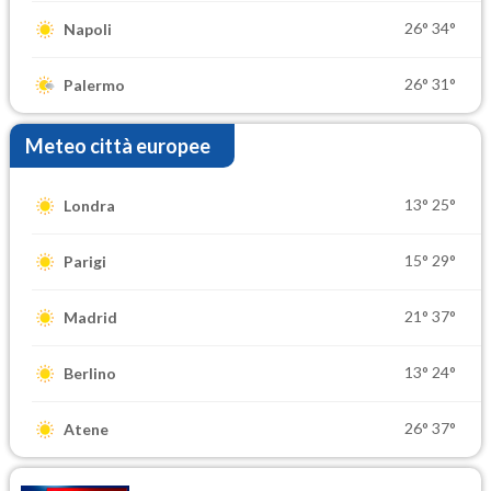
26°
34°
Napoli
26°
31°
Palermo
Meteo città europee
13°
25°
Londra
15°
29°
Parigi
21°
37°
Madrid
13°
24°
Berlino
26°
37°
Atene