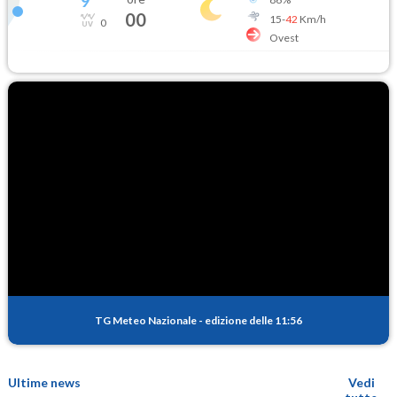
9
°
00
15
-
42
Km/h
0
Ovest
TG Meteo Nazionale
-
edizione delle 11:56
Ultime news
Vedi