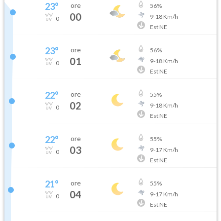
23
°
ore
56
%
00
9
-
18
Km/h
0
Est NE
23
°
ore
56
%
01
9
-
18
Km/h
0
Est NE
22
°
ore
55
%
02
9
-
18
Km/h
0
Est NE
22
°
ore
55
%
03
9
-
17
Km/h
0
Est NE
21
°
ore
55
%
04
9
-
17
Km/h
0
Est NE