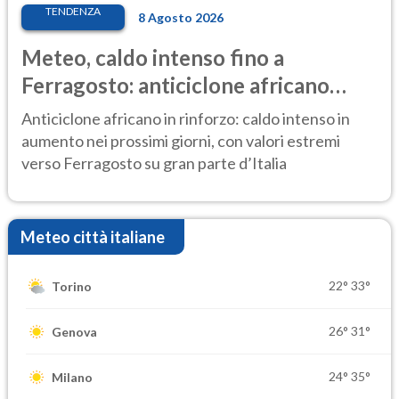
TENDENZA
8 Agosto 2026
Meteo, caldo intenso fino a
Ferragosto: anticiclone africano
ancora protagonista
Anticiclone africano in rinforzo: caldo intenso in
aumento nei prossimi giorni, con valori estremi
verso Ferragosto su gran parte d’Italia
Meteo città italiane
22°
33°
Torino
26°
31°
Genova
24°
35°
Milano