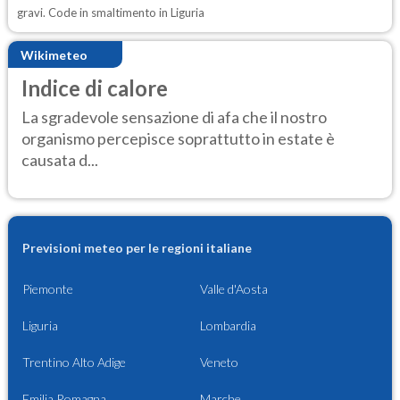
gravi. Code in smaltimento in Liguria
Wikimeteo
Indice di calore
La sgradevole sensazione di afa che il nostro
organismo percepisce soprattutto in estate è
causata d...
Previsioni meteo per le regioni italiane
Piemonte
Valle d'Aosta
Liguria
Lombardia
Trentino Alto Adige
Veneto
Emilia Romagna
Marche