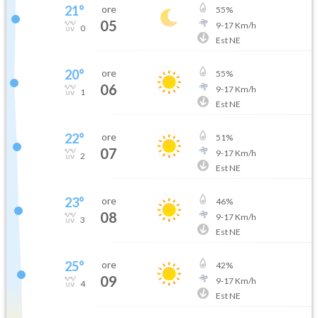
21
°
ore
55
%
05
9
-
17
Km/h
0
Est NE
20
°
ore
55
%
06
9
-
17
Km/h
1
Est NE
22
°
ore
51
%
07
9
-
17
Km/h
2
Est NE
23
°
ore
46
%
08
9
-
17
Km/h
3
Est NE
25
°
ore
42
%
09
9
-
17
Km/h
4
Est NE