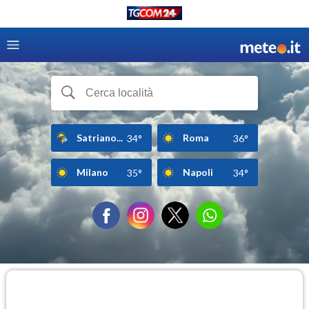
Satriano...
Roma
34°
36°
Milano
Napoli
35°
34°