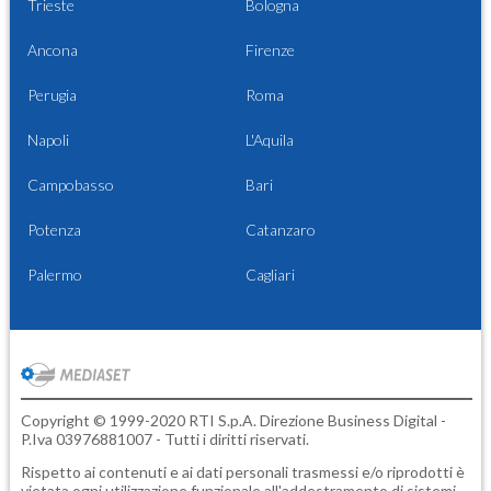
Trieste
Bologna
Ancona
Firenze
Perugia
Roma
Napoli
L'Aquila
Campobasso
Bari
Potenza
Catanzaro
Palermo
Cagliari
Copyright © 1999-2020 RTI S.p.A. Direzione Business Digital -
P.Iva 03976881007 - Tutti i diritti riservati.
Rispetto ai contenuti e ai dati personali trasmessi e/o riprodotti è
vietata ogni utilizzazione funzionale all'addestramento di sistemi