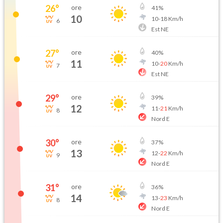
26
°
ore
41
%
10
10
-
18
Km/h
6
Est NE
27
°
ore
40
%
11
10
-
20
Km/h
7
Est NE
29
°
ore
39
%
12
11
-
21
Km/h
8
Nord E
30
°
ore
37
%
13
12
-
22
Km/h
9
Nord E
31
°
ore
36
%
14
13
-
23
Km/h
8
Nord E