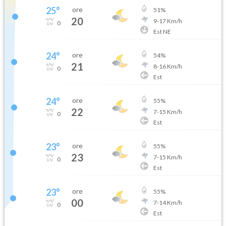
25
°
ore
51
%
20
9
-
17
Km/h
0
Est NE
24
°
ore
54
%
21
8
-
16
Km/h
0
Est
24
°
ore
55
%
22
7
-
15
Km/h
0
Est
23
°
ore
55
%
23
7
-
15
Km/h
0
Est
23
°
ore
55
%
00
7
-
14
Km/h
0
Est