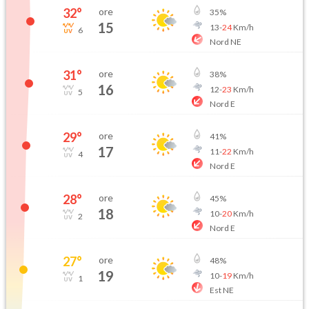
32
°
ore
35
%
15
13
-
24
Km/h
6
Nord NE
31
°
ore
38
%
16
12
-
23
Km/h
5
Nord E
29
°
ore
41
%
17
11
-
22
Km/h
4
Nord E
28
°
ore
45
%
18
10
-
20
Km/h
2
Nord E
27
°
ore
48
%
19
10
-
19
Km/h
1
Est NE