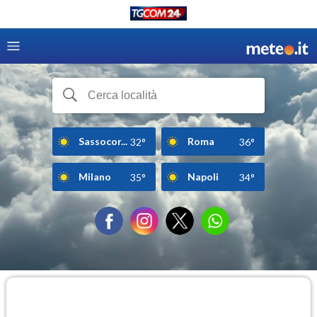
Sassocor...
Roma
32°
36°
Milano
Napoli
35°
34°