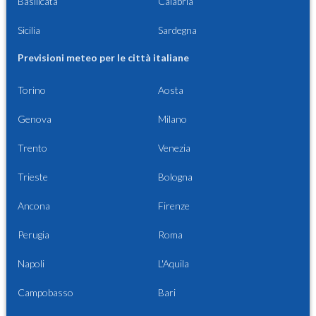
Basilicata
Calabria
Sicilia
Sardegna
Previsioni meteo per le città italiane
Torino
Aosta
Genova
Milano
Trento
Venezia
Trieste
Bologna
Ancona
Firenze
Perugia
Roma
Napoli
L'Aquila
Campobasso
Bari