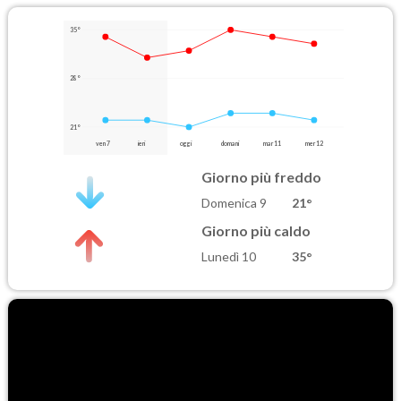
35°
28°
21°
ven 7
ieri
oggi
domani
mar 11
mer 12
Giorno più freddo
Domenica 9
21°
Giorno più caldo
Lunedì 10
35°