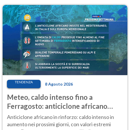
TENDENZA
8 Agosto 2026
Meteo, caldo intenso fino a
Ferragosto: anticiclone africano
ancora protagonista
Anticiclone africano in rinforzo: caldo intenso in
aumento nei prossimi giorni, con valori estremi