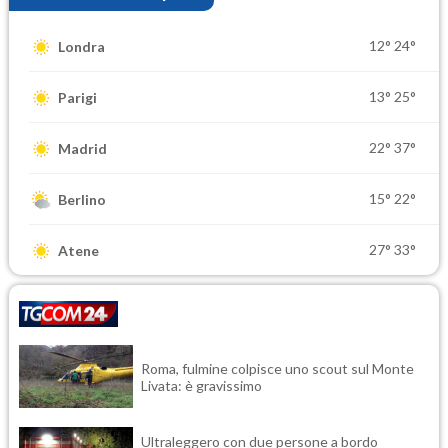
12°
24°
Londra
13°
25°
Parigi
22°
37°
Madrid
15°
22°
Berlino
27°
33°
Atene
Roma, fulmine colpisce uno scout sul Monte
Livata: è gravissimo
Ultraleggero con due persone a bordo