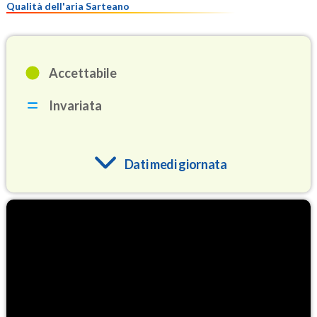
Qualità dell'aria Sarteano
Accettabile
Invariata
Dati medi giornata
O3
76.4
(Ozono)
NO2
1.7
(Diossido di azoto)
SO2