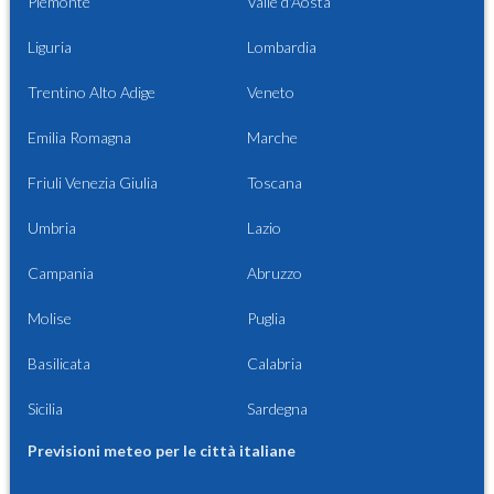
Piemonte
Valle d'Aosta
Liguria
Lombardia
Trentino Alto Adige
Veneto
Emilia Romagna
Marche
Friuli Venezia Giulia
Toscana
Umbria
Lazio
Campania
Abruzzo
Molise
Puglia
Basilicata
Calabria
Sicilia
Sardegna
Previsioni meteo per le città italiane