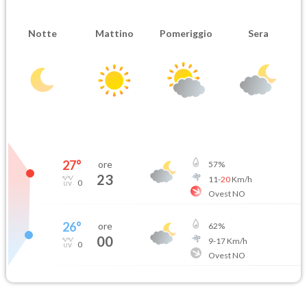
Notte
Mattino
Pomeriggio
Sera
27
°
ore
57
%
23
11
-
20
Km/h
0
Ovest NO
26
°
ore
62
%
00
9
-
17
Km/h
0
Ovest NO