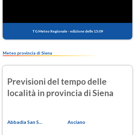
0.2
(Anidride solforosa)
PM10
16.8
(Materia particolata)
TG Meteo Regionale
-
edizione delle 15:09
PM25
8.5
(Materia particolata)
Meteo provincia di Siena
Previsioni del tempo delle
località in provincia di Siena
Abbadia San S...
Asciano