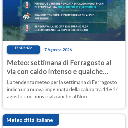
TENDENZA
7 Agosto 2026
Meteo: settimana di Ferragosto al
via con caldo intenso e qualche
temporale
La tendenza meteo per la settimana di Ferragosto
indica una nuova impennata della calura tra 11 e 14
agosto, con nuovi rialzi anche al Nord.
Meteo città italiane