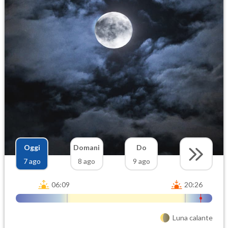
Oggi
Domani
Do
7 ago
8 ago
9 ago
06:09
20:26
Luna calante