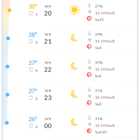
30
°
ore
27
%
20
11
-
19
Km/h
1
Sud E
28
°
ore
29
%
21
11
-
19
Km/h
0
Sud
27
°
ore
30
%
22
12
-
19
Km/h
0
Sud
27
°
ore
31
%
23
12
-
19
Km/h
0
Sud
26
°
ore
31
%
00
13
-
19
Km/h
0
Sud SO