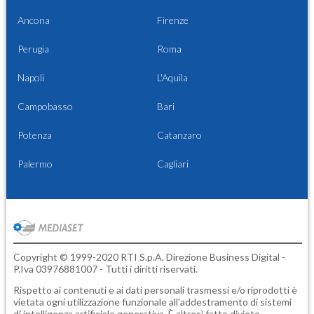
Ancona
Firenze
Perugia
Roma
Napoli
L'Aquila
Campobasso
Bari
Potenza
Catanzaro
Palermo
Cagliari
Copyright © 1999-2020 RTI S.p.A. Direzione Business Digital -
P.Iva 03976881007 - Tutti i diritti riservati.
Rispetto ai contenuti e ai dati personali trasmessi e/o riprodotti è
vietata ogni utilizzazione funzionale all'addestramento di sistemi
di intelligenza artificiale generativa. È altresì fatto divieto