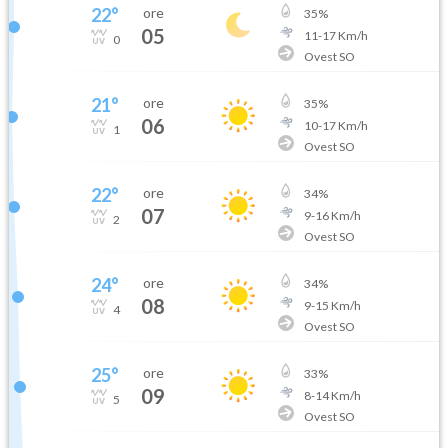
22
°
ore
35
%
05
11
-
17
Km/h
0
Ovest SO
21
°
ore
35
%
06
10
-
17
Km/h
1
Ovest SO
22
°
ore
34
%
07
9
-
16
Km/h
2
Ovest SO
24
°
ore
34
%
08
9
-
15
Km/h
4
Ovest SO
25
°
ore
33
%
09
8
-
14
Km/h
5
Ovest SO