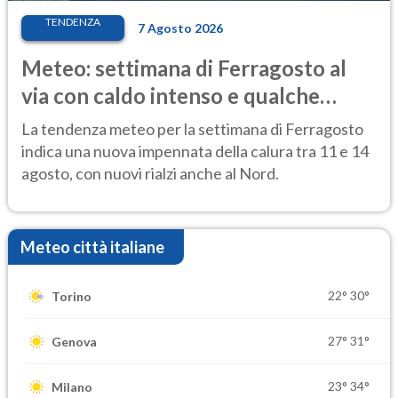
TENDENZA
7 Agosto 2026
Meteo: settimana di Ferragosto al
via con caldo intenso e qualche
temporale
La tendenza meteo per la settimana di Ferragosto
indica una nuova impennata della calura tra 11 e 14
agosto, con nuovi rialzi anche al Nord.
Meteo città italiane
22°
30°
Torino
27°
31°
Genova
23°
34°
Milano