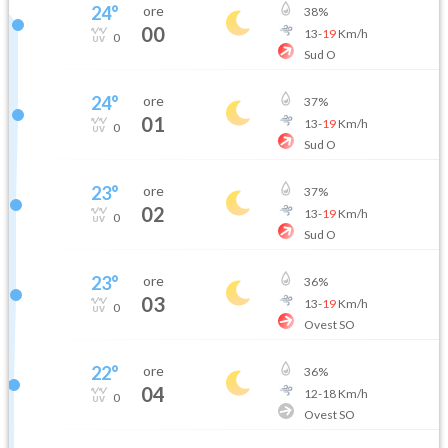
24
°
ore
38
%
00
13
-
19
Km/h
0
Sud O
24
°
ore
37
%
01
13
-
19
Km/h
0
Sud O
23
°
ore
37
%
02
13
-
19
Km/h
0
Sud O
23
°
ore
36
%
03
13
-
19
Km/h
0
Ovest SO
22
°
ore
36
%
04
12
-
18
Km/h
0
Ovest SO