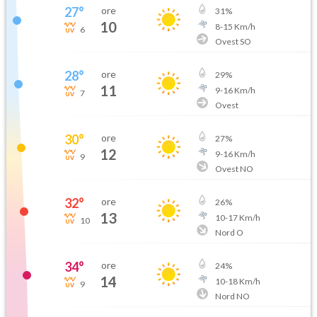
27
°
ore
31
%
10
8
-
15
Km/h
6
Ovest SO
28
°
ore
29
%
11
9
-
16
Km/h
7
Ovest
30
°
ore
27
%
12
9
-
16
Km/h
9
Ovest NO
32
°
ore
26
%
13
10
-
17
Km/h
10
Nord O
34
°
ore
24
%
14
10
-
18
Km/h
9
Nord NO