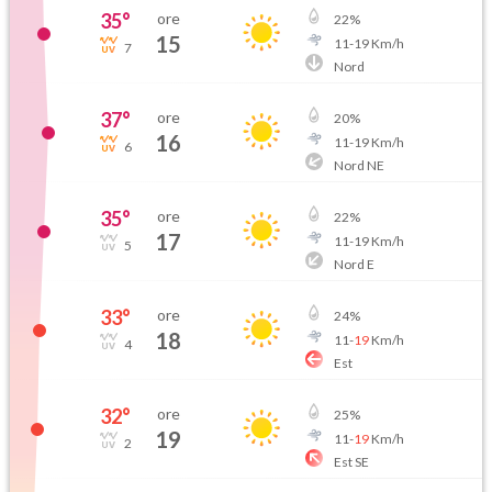
35
°
ore
22
%
15
11
-
19
Km/h
7
Nord
37
°
ore
20
%
16
11
-
19
Km/h
6
Nord NE
35
°
ore
22
%
17
11
-
19
Km/h
5
Nord E
33
°
ore
24
%
18
11
-
19
Km/h
4
Est
32
°
ore
25
%
19
11
-
19
Km/h
2
Est SE