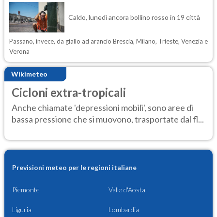
Caldo, lunedì ancora bollino rosso in 19 città
Passano, invece, da giallo ad arancio Brescia, Milano, Trieste, Venezia e
Verona
Wikimeteo
Cicloni extra-tropicali
Anche chiamate 'depressioni mobili', sono aree di
bassa pressione che si muovono, trasportate dal fl...
Previsioni meteo per le regioni italiane
Piemonte
Valle d'Aosta
Liguria
Lombardia