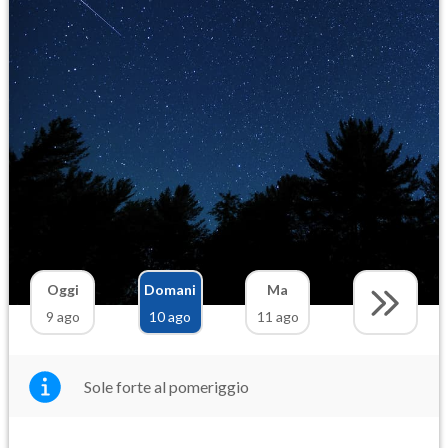
Oggi
Domani
Ma
9 ago
10 ago
11 ago
Sole forte al pomeriggio