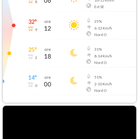
06
10
-
15
Km/h
8
Est SE
32
°
ore
25
%
12
6
-
13
Km/h
9
Nord O
25
°
ore
31
%
18
8
-
14
Km/h
2
Nord O
14
°
ore
51
%
00
2
-
10
Km/h
0
Nord O