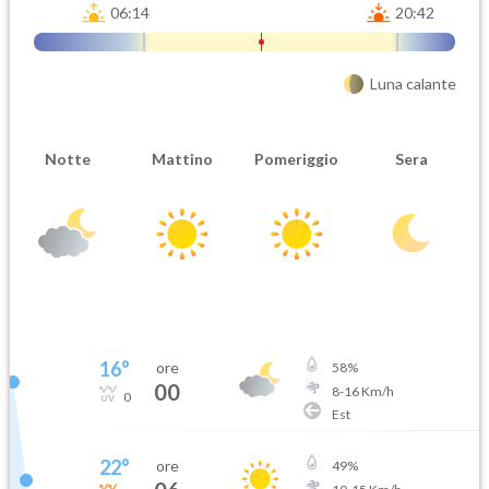
06:14
20:42
Luna calante
Notte
Mattino
Pomeriggio
Sera
16
°
ore
58
%
00
8
-
16
Km/h
0
Est
22
°
ore
49
%