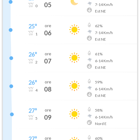
05
7
-
14
Km/h
0
Est NE
25
°
ore
62
%
06
7
-
14
Km/h
1
Est NE
26
°
ore
61
%
07
6
-
14
Km/h
2
Est NE
26
°
ore
59
%
08
6
-
14
Km/h
4
Est NE
27
°
ore
58
%
09
6
-
14
Km/h
5
Nord E
27
°
ore
60
%