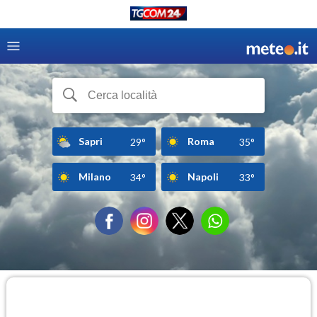
Sapri
Roma
29°
35°
Milano
Napoli
34°
33°