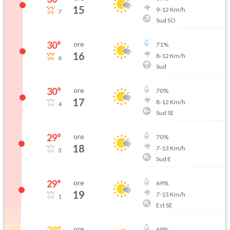
15
9
-
12
Km/h
7
Sud SO
30
°
ore
71
%
16
8
-
12
Km/h
6
Sud
30
°
ore
70
%
17
8
-
12
Km/h
4
Sud SE
29
°
ore
70
%
18
7
-
13
Km/h
3
Sud E
29
°
ore
69
%
19
7
-
13
Km/h
1
Est SE
28
°
ore
69
%