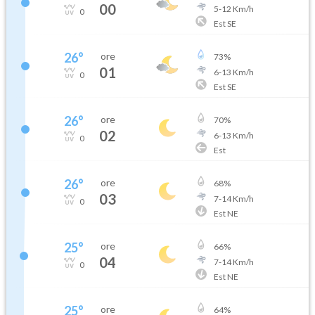
00
5
-
12
Km/h
0
Est SE
26
°
ore
73
%
01
6
-
13
Km/h
0
Est SE
26
°
ore
70
%
02
6
-
13
Km/h
0
Est
26
°
ore
68
%
03
7
-
14
Km/h
0
Est NE
25
°
ore
66
%
04
7
-
14
Km/h
0
Est NE
25
°
ore
64
%