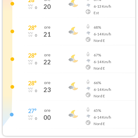
20
6
-
13
Km/h
0
Est
28
°
ore
68
%
21
6
-
14
Km/h
0
Nord E
28
°
ore
67
%
22
6
-
14
Km/h
0
Nord E
28
°
ore
66
%
23
6
-
14
Km/h
0
Nord E
27
°
ore
65
%
00
6
-
14
Km/h
0
Nord E