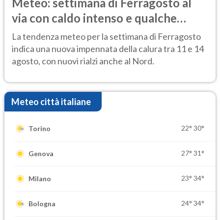
Meteo: settimana di Ferragosto al
via con caldo intenso e qualche
temporale
La tendenza meteo per la settimana di Ferragosto
indica una nuova impennata della calura tra 11 e 14
agosto, con nuovi rialzi anche al Nord.
Meteo città italiane
22°
30°
Torino
27°
31°
Genova
23°
34°
Milano
24°
34°
Bologna