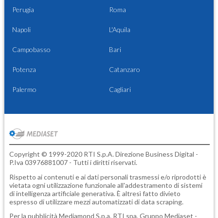
Perugia
Roma
Napoli
L'Aquila
Campobasso
Bari
Potenza
Catanzaro
Palermo
Cagliari
Copyright © 1999-2020 RTI S.p.A. Direzione Business Digital -
P.Iva 03976881007 - Tutti i diritti riservati.
Rispetto ai contenuti e ai dati personali trasmessi e/o riprodotti è
vietata ogni utilizzazione funzionale all'addestramento di sistemi
di intelligenza artificiale generativa. È altresì fatto divieto
espresso di utilizzare mezzi automatizzati di data scraping.
Per la pubblicità
Mediamond S.p.a.
RTI spa, Gruppo Mediaset -