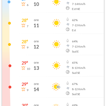
10
7
-
14
Km/h
6
Est NE
28
°
ore
62
%
11
7
-
13
Km/h
7
Est
28
°
ore
64
%
12
7
-
13
Km/h
9
Sud E
29
°
ore
65
%
13
8
-
13
Km/h
10
Sud SE
29
°
ore
67
%
14
8
-
12
Km/h
9
Sud SE
30
°
ore
69
%