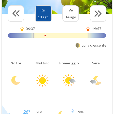
Gi
Ve
13 ago
14 ago
06:07
19:57
Luna crescente
Notte
Mattino
Pomeriggio
Sera
26
°
ore
75
%