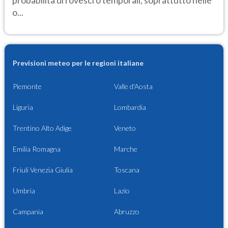
probabilità di rovesci o temporali, soprattutto nelle
o...
Previsioni meteo per le regioni italiane
Piemonte
Valle d'Aosta
Liguria
Lombardia
Trentino Alto Adige
Veneto
Emilia Romagna
Marche
Friuli Venezia Giulia
Toscana
Umbria
Lazio
Campania
Abruzzo