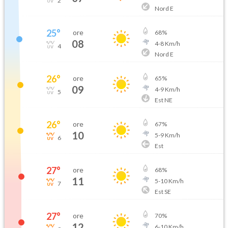
2
Nord E
25
°
ore
68
%
08
4
-
8
Km/h
4
Nord E
26
°
ore
65
%
09
4
-
9
Km/h
5
Est NE
26
°
ore
67
%
10
5
-
9
Km/h
6
Est
27
°
ore
68
%
11
5
-
10
Km/h
7
Est SE
27
°
ore
70
%
12
6
-
10
Km/h