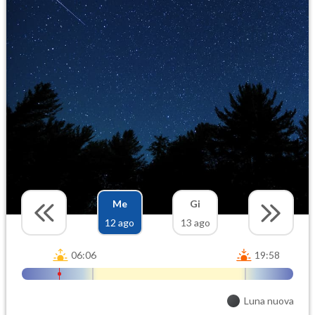
Me
Gi
12 ago
13 ago
06:06
19:58
Luna nuova