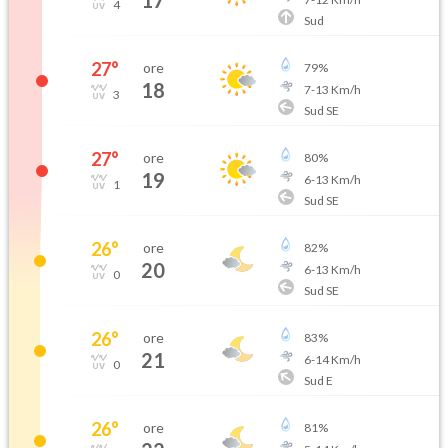
17
4
Sud
27
°
ore
79
%
18
7
-
13
Km/h
3
Sud SE
27
°
ore
80
%
19
6
-
13
Km/h
1
Sud SE
26
°
ore
82
%
20
6
-
13
Km/h
0
Sud SE
26
°
ore
83
%
21
6
-
14
Km/h
0
Sud E
26
°
ore
81
%