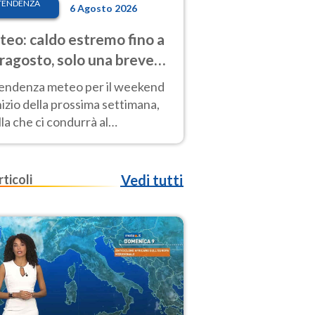
TENDENZA
6 Agosto 2026
eo: caldo estremo fino a
ragosto, solo una breve
sa. Ecco dove
tendenza meteo per il weekend
inizio della prossima settimana,
la che ci condurrà al
ragosto, vede ancora
perature molto elevate
rticoli
Vedi tutti