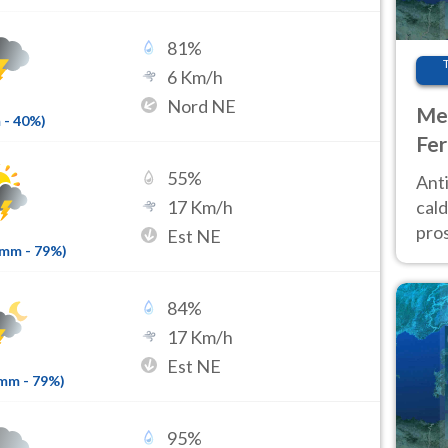
81
%
6
Km/h
Nord NE
Met
m
-
40
%)
Fer
afr
55
%
Anti
pro
17
Km/h
cald
pros
Est NE
9mm
-
79
%)
ver
d’It
84
%
17
Km/h
Est NE
6mm
-
79
%)
95
%