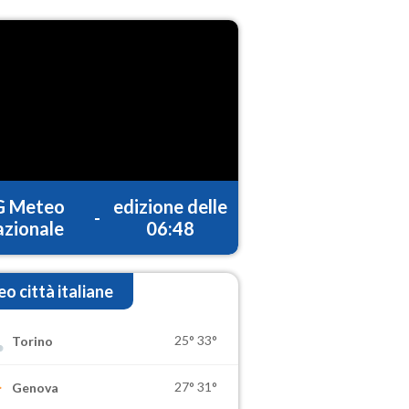
G Meteo
edizione delle
-
zionale
06:48
o città italiane
25°
33°
Torino
27°
31°
Genova