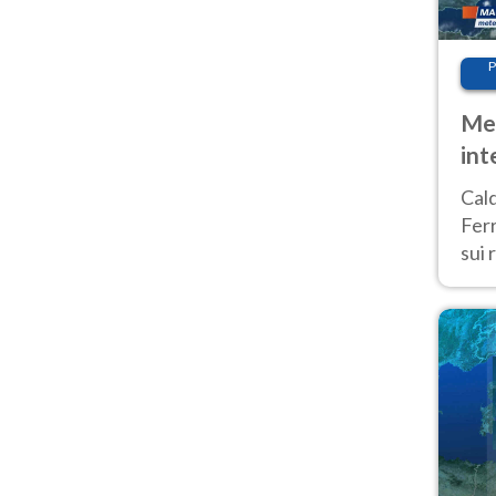
P
Met
int
Tem
Cald
Ferr
sui 
pros
vers