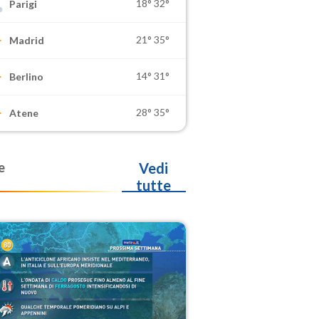
18°
32°
Parigi
21°
35°
Madrid
14°
31°
Berlino
28°
35°
Atene
e
Vedi
tutte