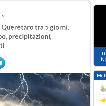
aro
Querétaro tra 5 giorni.
o, precipitazioni,
ti
T
Na
Mete