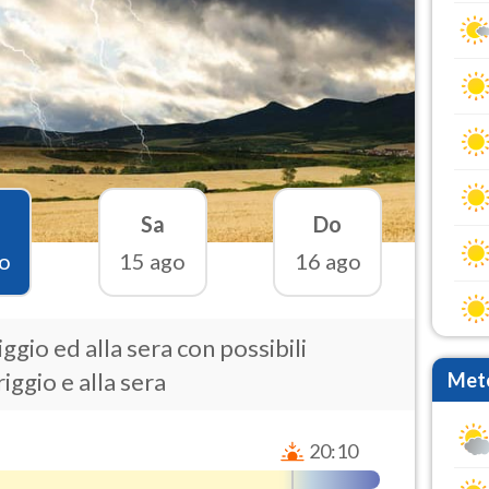
Sa
Do
o
15 ago
16 ago
gio ed alla sera con possibili
ggio e alla sera
Mete
20:10