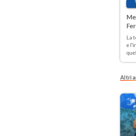
Met
Fer
pau
La 
e l'
quel
Fer
tem
Altri a