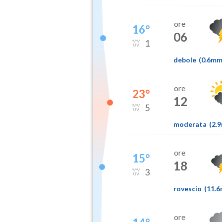
ore
16
°
06
1
debole
(
0.6m
ore
23
°
12
5
moderata
(
2.
ore
15
°
18
3
rovescio
(
11.
ore