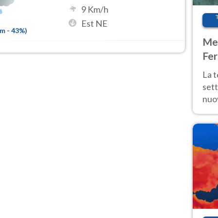
9
Km/h
Est NE
mm
-
43
%)
Met
Fer
int
La 
sett
nuov
11 e
anc