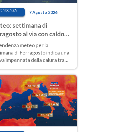
TENDENZA
7 Agosto 2026
eo: settimana di
ragosto al via con caldo
enso e qualche temporale
tendenza meteo per la
imana di Ferragosto indica una
a impennata della calura tra
 14 agosto, con nuovi rialzi
he al Nord.