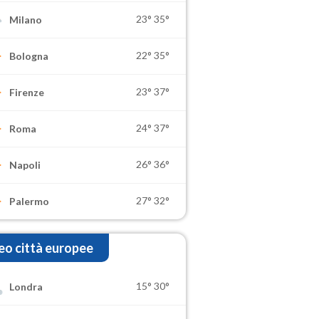
23°
35°
Milano
22°
35°
Bologna
23°
37°
Firenze
24°
37°
Roma
26°
36°
Napoli
27°
32°
Palermo
o città europee
15°
30°
Londra