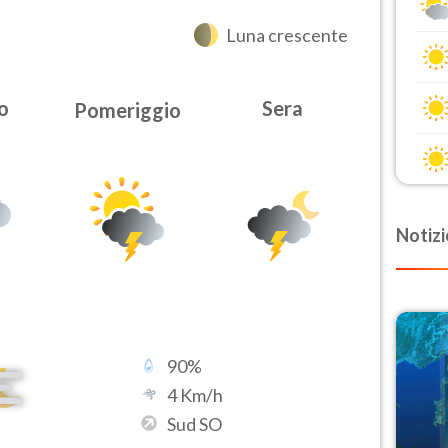
Luna crescente
o
Sera
Pomeriggio
Notizi
90
%
4
Km/h
Sud SO