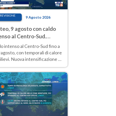
REVISIONE
9 Agosto 2026
eo, 9 agosto con caldo
enso al Centro-Sud.
porali sui rilievi
o intenso al Centro-Sud fino a
agosto, con temporali di calore
rilievi. Nuova intensificazione la
sima settimana, con valori
o i 40 °C.