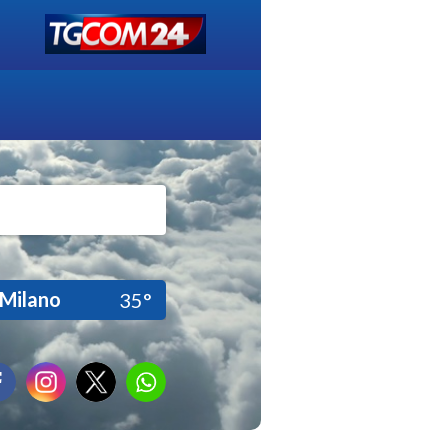
Milano
35°