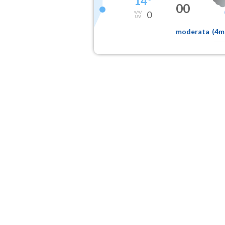
14
°
00
0
moderata
(
4