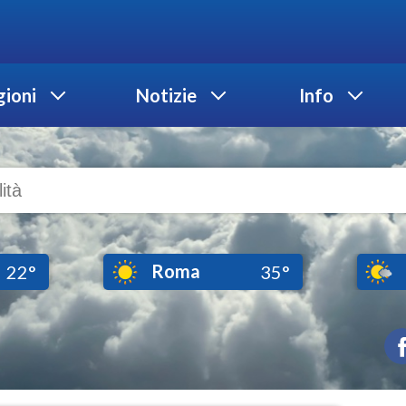
ioni
Notizie
Info
Roma
22°
35°