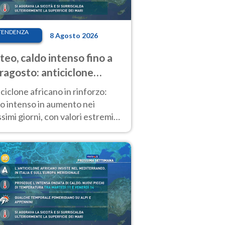
TENDENZA
8 Agosto 2026
eo, caldo intenso fino a
ragosto: anticiclone
icano ancora
ciclone africano in rinforzo:
tagonista
o intenso in aumento nei
simi giorni, con valori estremi
so Ferragosto su gran parte
alia