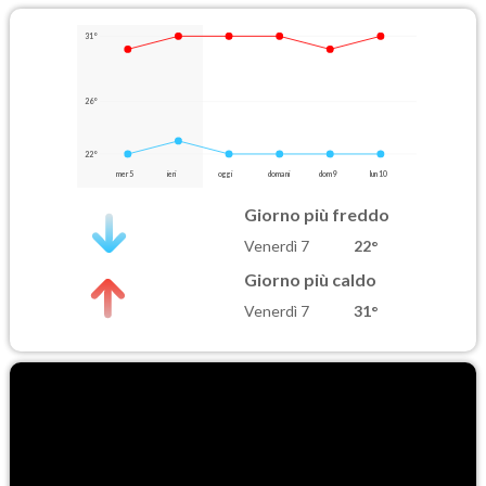
31°
26°
22°
mer 5
ieri
oggi
domani
dom 9
lun 10
Giorno più freddo
Venerdì 7
22°
Giorno più caldo
Venerdì 7
31°