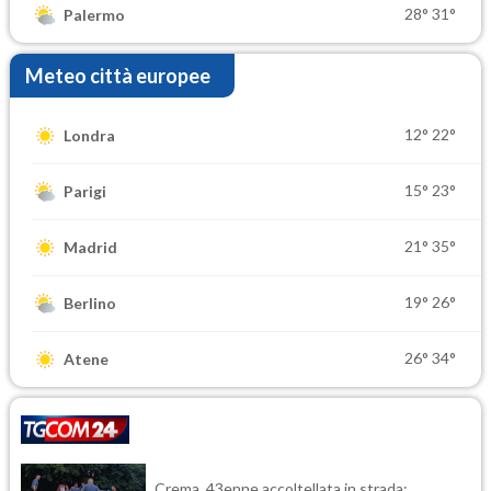
28°
31°
Palermo
Meteo città europee
12°
22°
Londra
15°
23°
Parigi
21°
35°
Madrid
19°
26°
Berlino
26°
34°
Atene
Crema, 43enne accoltellata in strada: