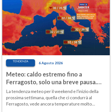
TENDENZA
6 Agosto 2026
Meteo: caldo estremo fino a
Ferragosto, solo una breve pausa.
Ecco dove
La tendenza meteo per il weekend e l'inizio della
prossima settimana, quella che ci condurrà al
Ferragosto, vede ancora temperature molto
elevate