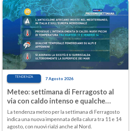
TENDENZA
7 Agosto 2026
Meteo: settimana di Ferragosto al
via con caldo intenso e qualche
temporale
La tendenza meteo per la settimana di Ferragosto
indica una nuova impennata della calura tra 11 e 14
agosto, con nuovi rialzi anche al Nord.