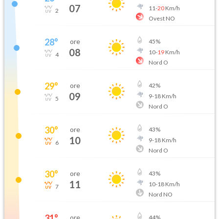
07
11
-
20
Km/h
2
Ovest NO
28
°
ore
45
%
08
10
-
19
Km/h
4
Nord O
29
°
ore
42
%
09
9
-
18
Km/h
5
Nord O
30
°
ore
43
%
10
9
-
18
Km/h
6
Nord O
30
°
ore
43
%
11
10
-
18
Km/h
7
Nord NO
31
°
ore
44
%