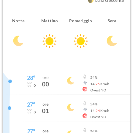
Luna crescente
Notte
Mattino
Pomeriggio
Sera
28
°
ore
54
%
00
14
-
25
Km/h
0
Ovest NO
27
°
ore
54
%
01
14
-
24
Km/h
0
Ovest NO
27
°
ore
53
%