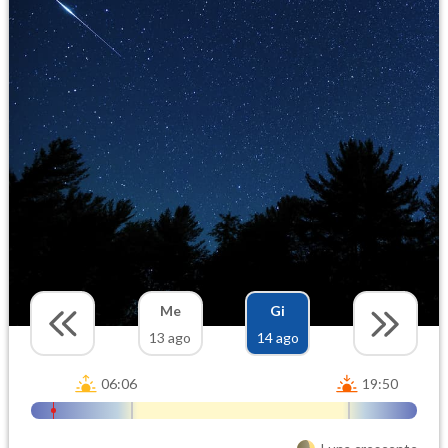
Me
Gi
13 ago
14 ago
06:06
19:50