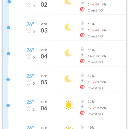
02
14
-
24
Km/h
0
Ovest NO
26
°
ore
53
%
03
15
-
24
Km/h
0
Ovest NO
26
°
ore
53
%
04
14
-
23
Km/h
0
Ovest NO
25
°
ore
52
%
05
13
-
22
Km/h
0
Ovest NO
25
°
ore
52
%
06
12
-
21
Km/h
1
Ovest NO
26
°
ore
49
%