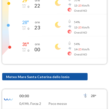
29
°
ore
55
%
22
13
-
25
Km/h
0
Ovest NO
28
°
ore
54
%
23
13
-
25
Km/h
0
Ovest NO
31
°
ore
54
%
00
14
-
25
Km/h
0
Ovest NO
Meteo Mare Santa Caterina dello Ionio
00:00
28°
0,4 Mt. Forza 2
Poco mosso