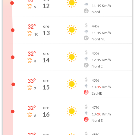
12
11
-
19
Km/h
9
Nord
32
°
ore
44
%
13
11
-
19
Km/h
10
Nord NE
32
°
ore
45
%
14
12
-
19
Km/h
9
Nord E
33
°
ore
45
%
15
13
-
19
Km/h
7
Est NE
32
°
ore
47
%
16
13
-
20
Km/h
6
Nord E
ore
48
%