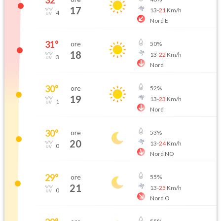
32
°
17
13
-
21
Km/h
4
Nord E
31
°
ore
50
%
18
13
-
22
Km/h
3
Nord
30
°
ore
52
%
19
13
-
23
Km/h
1
Nord
30
°
ore
53
%
20
13
-
24
Km/h
0
Nord NO
29
°
ore
55
%
21
13
-
25
Km/h
0
Nord O