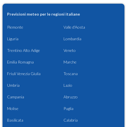
Previsioni meteo per le regioni italiane
Piemonte
Valle d'Aosta
Liguria
Lombardia
Trentino Alto Adige
Veneto
Emilia Romagna
Marche
Friuli Venezia Giulia
Toscana
Umbria
Lazio
Campania
Abruzzo
Molise
Puglia
Basilicata
Calabria