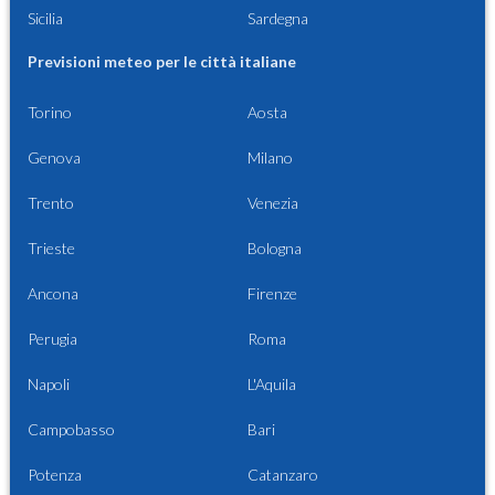
Sicilia
Sardegna
Previsioni meteo per le città italiane
Torino
Aosta
Genova
Milano
Trento
Venezia
Trieste
Bologna
Ancona
Firenze
Perugia
Roma
Napoli
L'Aquila
Campobasso
Bari
Potenza
Catanzaro