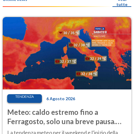
tutte
TENDENZA
6 Agosto 2026
Meteo: caldo estremo fino a
Ferragosto, solo una breve pausa.
Ecco dove
La tendenza meteo per il weekend e l'inizio della