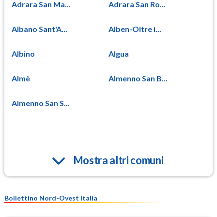
Adrara San Ma...
Adrara San Ro...
Albano Sant'A...
Alben-Oltre i...
Albino
Algua
Almè
Almenno San B...
Almenno San S...
Mostra altri comuni
Bollettino Nord-Ovest Italia