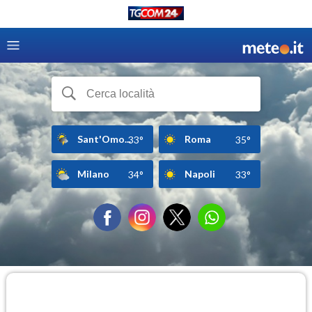
Sant'Omo...
Roma
33°
35°
Milano
Napoli
34°
33°