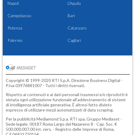
Napoli
L'Aquila
Campobasso
Bari
Potenza
Catanzaro
Palermo
Cagliari
Copyright © 1999-2020 RTI S.p.A. Direzione Business Digital -
P.Iva 03976881007 - Tutti i diritti riservati.
Rispetto ai contenuti e ai dati personali trasmessi e/o riprodotti è
vietata ogni utilizzazione funzionale all'addestramento di sistemi
di intelligenza artificiale generativa. È altresì fatto divieto
espresso di utilizzare mezzi automatizzati di data scraping.
Per la pubblicità
Mediamond S.p.a.
RTI spa, Gruppo Mediaset -
Sede legale: 00187 Roma Largo del Nazareno 8 - Cap. Soc. €
500.000.007,00 int. vers. - Registro delle Imprese di Roma,
C.F.06921720154