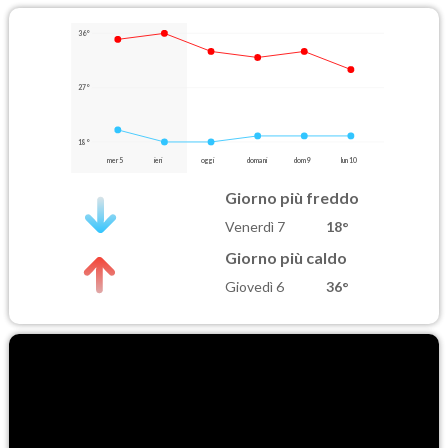
36°
27°
18°
mer 5
ieri
oggi
domani
dom 9
lun 10
Giorno più freddo
Venerdì 7
18°
Giorno più caldo
Giovedì 6
36°