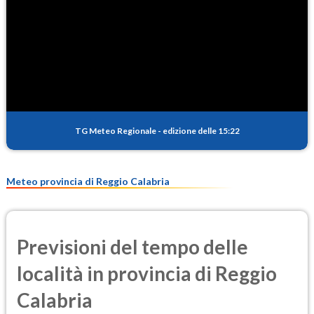
1.7
(Diossido di azoto)
SO2
0.4
(Anidride solforosa)
PM10
21.7
(Materia particolata)
TG Meteo Regionale
-
edizione delle 15:22
PM25
12.9
(Materia particolata)
Meteo provincia di Reggio Calabria
Previsioni del tempo delle
località in provincia di Reggio
Calabria