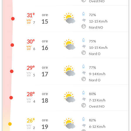
Ovest NO
31
°
ore
72
%
15
12
-
15
Km/h
7
Nord NO
30
°
ore
75
%
16
10
-
15
Km/h
6
Nord O
29
°
ore
77
%
17
9
-
14
Km/h
5
Nord O
28
°
ore
80
%
18
7
-
13
Km/h
4
Ovest NO
26
°
ore
82
%
19
6
-
12
Km/h
2