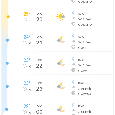
Ovest NO
25
°
ore
85
%
20
5
-
11
Km/h
1
Ovest NO
24
°
ore
87
%
21
3
-
11
Km/h
0
Ovest
23
°
ore
87
%
22
3
-
10
Km/h
0
Ovest
23
°
ore
88
%
23
3
-
9
Km/h
0
Ovest SO
22
°
ore
88
%
00
3
-
8
Km/h
0