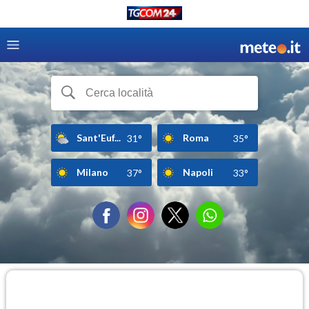
Sant'Euf...
Roma
31°
35°
Milano
Napoli
37°
33°