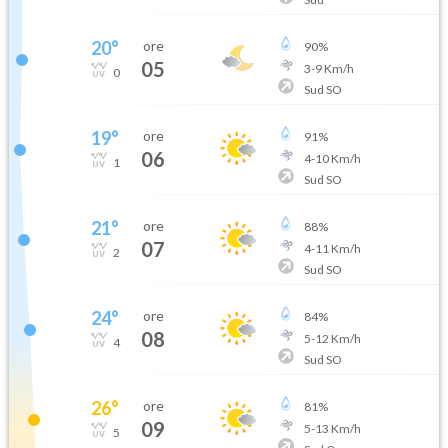
20
°
ore
90
%
05
3
-
9
Km/h
0
Sud SO
19
°
ore
91
%
06
4
-
10
Km/h
1
Sud SO
21
°
ore
88
%
07
4
-
11
Km/h
2
Sud SO
24
°
ore
84
%
08
5
-
12
Km/h
4
Sud SO
26
°
ore
81
%
09
5
-
13
Km/h
5