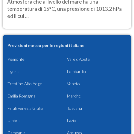
Atmosfera che al livello del mare ha una
temperatura di 15°C, una pressione di 1013,2 hPa
ed il cui ...
Previsioni meteo per le regioni italiane
Piemonte
Valle d'Aosta
Liguria
Lombardia
Trentino Alto Adige
Veneto
Emilia Romagna
Marche
Friuli Venezia Giulia
Toscana
Umbria
Lazio
Campania
Abruzzo