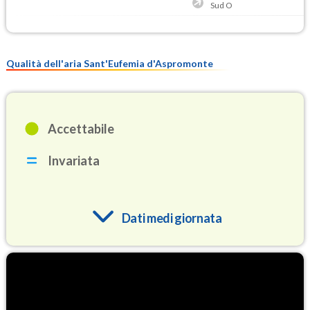
Sud O
Qualità dell'aria Sant'Eufemia d'Aspromonte
Accettabile
Invariata
Dati medi giornata
O3
82.1
(Ozono)
NO2