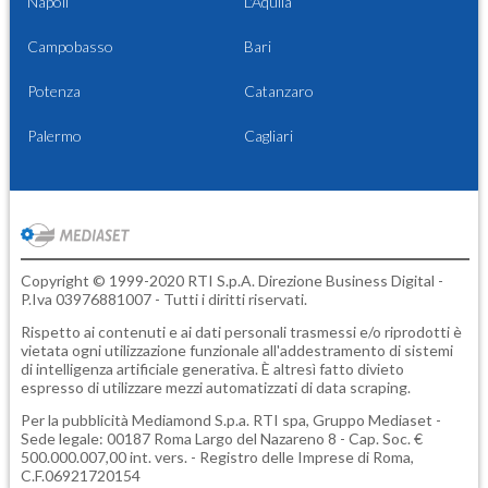
Napoli
L'Aquila
Campobasso
Bari
Potenza
Catanzaro
Palermo
Cagliari
Copyright © 1999-2020 RTI S.p.A. Direzione Business Digital -
P.Iva 03976881007 - Tutti i diritti riservati.
Rispetto ai contenuti e ai dati personali trasmessi e/o riprodotti è
vietata ogni utilizzazione funzionale all'addestramento di sistemi
di intelligenza artificiale generativa. È altresì fatto divieto
espresso di utilizzare mezzi automatizzati di data scraping.
Per la pubblicità
Mediamond S.p.a.
RTI spa, Gruppo Mediaset -
Sede legale: 00187 Roma Largo del Nazareno 8 - Cap. Soc. €
500.000.007,00 int. vers. - Registro delle Imprese di Roma,
C.F.06921720154