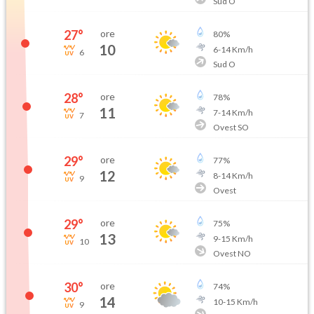
Sud O
27
°
ore
80
%
10
6
-
14
Km/h
6
Sud O
28
°
ore
78
%
11
7
-
14
Km/h
7
Ovest SO
29
°
ore
77
%
12
8
-
14
Km/h
9
Ovest
29
°
ore
75
%
13
9
-
15
Km/h
10
Ovest NO
30
°
ore
74
%
14
10
-
15
Km/h
9