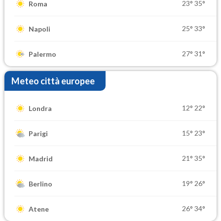
23°
35°
Roma
25°
33°
Napoli
27°
31°
Palermo
Meteo città europee
12°
22°
Londra
15°
23°
Parigi
21°
35°
Madrid
19°
26°
Berlino
26°
34°
Atene