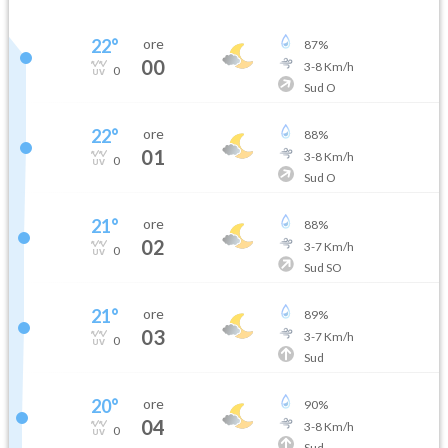
22
°
ore
87
%
00
3
-
8
Km/h
0
Sud O
22
°
ore
88
%
01
3
-
8
Km/h
0
Sud O
21
°
ore
88
%
02
3
-
7
Km/h
0
Sud SO
21
°
ore
89
%
03
3
-
7
Km/h
0
Sud
20
°
ore
90
%
04
3
-
8
Km/h
0
Sud