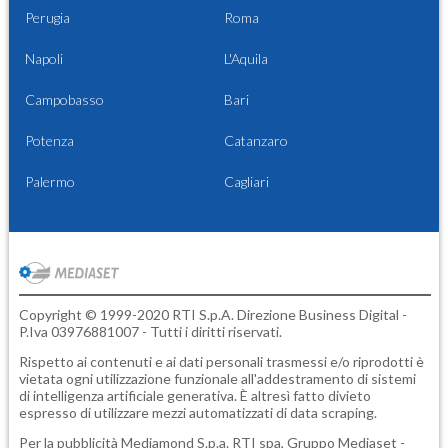
Perugia
Roma
Napoli
L'Aquila
Campobasso
Bari
Potenza
Catanzaro
Palermo
Cagliari
Copyright © 1999-2020 RTI S.p.A. Direzione Business Digital -
P.Iva 03976881007 - Tutti i diritti riservati.
Rispetto ai contenuti e ai dati personali trasmessi e/o riprodotti è
vietata ogni utilizzazione funzionale all'addestramento di sistemi
di intelligenza artificiale generativa. È altresì fatto divieto
espresso di utilizzare mezzi automatizzati di data scraping.
Per la pubblicità
Mediamond S.p.a.
RTI spa, Gruppo Mediaset -