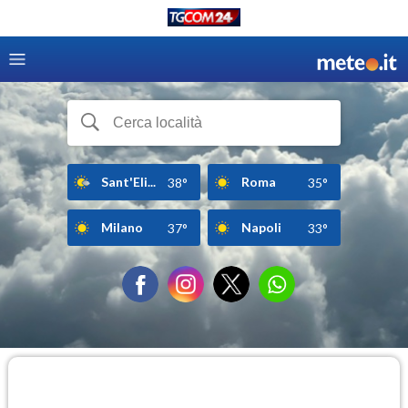
Sant'Eli...
Roma
38°
35°
Milano
Napoli
37°
33°