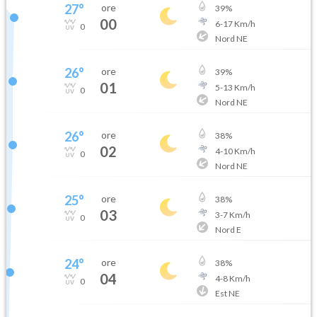
27
°
ore
39
%
00
6
-
17
Km/h
0
Nord NE
26
°
ore
39
%
01
5
-
13
Km/h
0
Nord NE
26
°
ore
38
%
02
4
-
10
Km/h
0
Nord NE
25
°
ore
38
%
03
3
-
7
Km/h
0
Nord E
24
°
ore
38
%
04
4
-
8
Km/h
0
Est NE