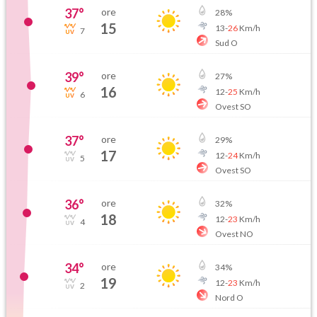
37
°
ore
28
%
15
13
-
26
Km/h
7
Sud O
39
°
ore
27
%
16
12
-
25
Km/h
6
Ovest SO
37
°
ore
29
%
17
12
-
24
Km/h
5
Ovest SO
36
°
ore
32
%
18
12
-
23
Km/h
4
Ovest NO
34
°
ore
34
%
19
12
-
23
Km/h
2
Nord O