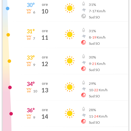
30
°
ore
31
%
10
7
-
17
Km/h
6
Sud SO
31
°
ore
31
%
11
8
-
19
Km/h
7
Sud SO
33
°
ore
30
%
12
9
-
21
Km/h
9
Sud SO
34
°
ore
29
%
13
10
-
22
Km/h
10
Sud SO
36
°
ore
28
%
14
11
-
24
Km/h
9
Sud SO