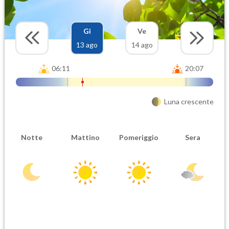
Gi
Ve
13 ago
14 ago
06:11
20:07
Luna crescente
Notte
Mattino
Pomeriggio
Sera