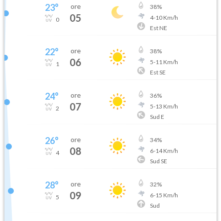
23
°
ore
38
%
05
4
-
10
Km/h
0
Est NE
22
°
ore
38
%
06
5
-
11
Km/h
1
Est SE
24
°
ore
36
%
07
5
-
13
Km/h
2
Sud E
26
°
ore
34
%
08
6
-
14
Km/h
4
Sud SE
28
°
ore
32
%
09
6
-
15
Km/h
5
Sud