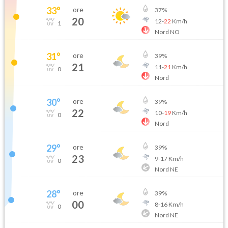
33
°
ore
37
%
20
12
-
22
Km/h
1
Nord NO
31
°
ore
39
%
21
11
-
21
Km/h
0
Nord
30
°
ore
39
%
22
10
-
19
Km/h
0
Nord
29
°
ore
39
%
23
9
-
17
Km/h
0
Nord NE
28
°
ore
39
%
00
8
-
16
Km/h
0
Nord NE