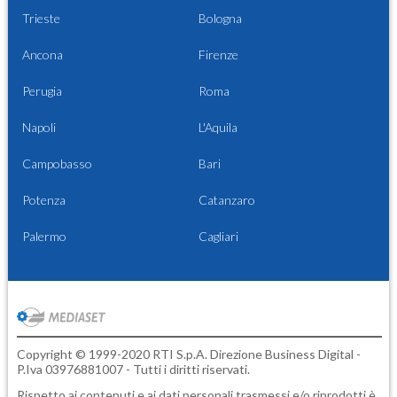
Trieste
Bologna
Ancona
Firenze
Perugia
Roma
Napoli
L'Aquila
Campobasso
Bari
Potenza
Catanzaro
Palermo
Cagliari
Copyright © 1999-2020 RTI S.p.A. Direzione Business Digital -
P.Iva 03976881007 - Tutti i diritti riservati.
Rispetto ai contenuti e ai dati personali trasmessi e/o riprodotti è