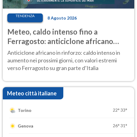
TENDENZA
8 Agosto 2026
Meteo, caldo intenso fino a
Ferragosto: anticiclone africano
ancora protagonista
Anticiclone africano in rinforzo: caldo intenso in
aumento nei prossimi giorni, con valori estremi
verso Ferragosto su gran parte d’Italia
Meteo città italiane
22°
33°
Torino
26°
31°
Genova