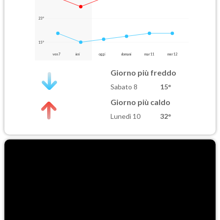
23°
15°
ven 7
ieri
oggi
domani
mar 11
mer 12
Giorno più freddo
Sabato 8
15°
Giorno più caldo
Lunedì 10
32°