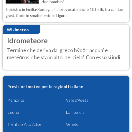
due bambini
Il sinistro in Emilia-Romagna ha provocato anche 10 feriti, tra cui due
gravi. Code in smaltimento in Liguria
Wikimeteo
Idrometeore
Termine che deriva dal greco hýdōr 'acqua' e
metéōros 'che sta in alto, nel cielo'. Con esso si indi...
Previsioni meteo per le regioni italiane
Piemonte
Valle d'Aosta
Liguria
Lombardia
Trentino Alto Adige
Veneto