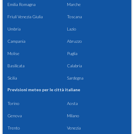
Emilia Romagna
Marche
Friuli Venezia Giulia
Toscana
Umbria
Lazio
Campania
Abruzzo
Molise
Puglia
Basilicata
Calabria
Sicilia
Sardegna
Previsioni meteo per le città italiane
Torino
Aosta
Genova
Milano
Trento
Venezia