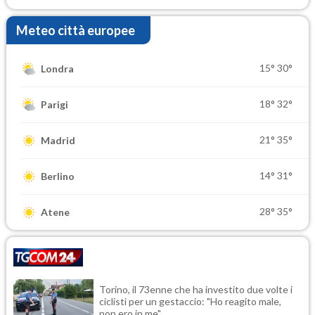
Meteo città europee
15°
30°
Londra
18°
32°
Parigi
21°
35°
Madrid
14°
31°
Berlino
28°
35°
Atene
Torino, il 73enne che ha investito due volte i
ciclisti per un gestaccio: "Ho reagito male,
non ero in me"