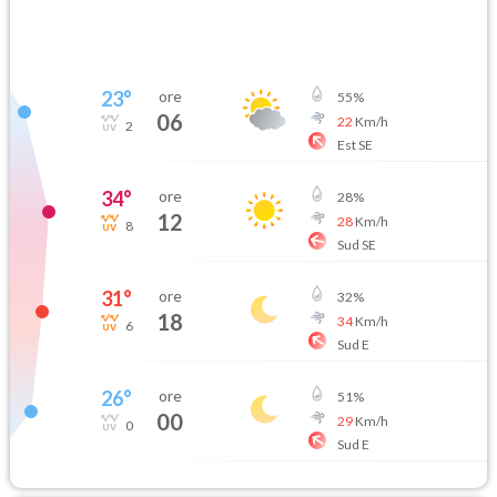
23
°
ore
55
%
06
22
Km/h
2
Est SE
34
°
ore
28
%
12
28
Km/h
8
Sud SE
31
°
ore
32
%
18
34
Km/h
6
Sud E
26
°
ore
51
%
00
29
Km/h
0
Sud E