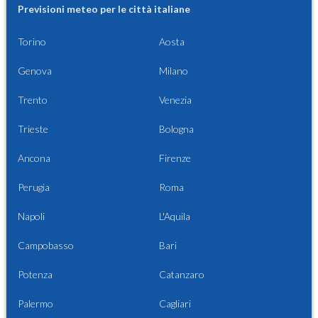
Previsioni meteo per le città italiane
Torino
Aosta
Genova
Milano
Trento
Venezia
Trieste
Bologna
Ancona
Firenze
Perugia
Roma
Napoli
L'Aquila
Campobasso
Bari
Potenza
Catanzaro
Palermo
Cagliari