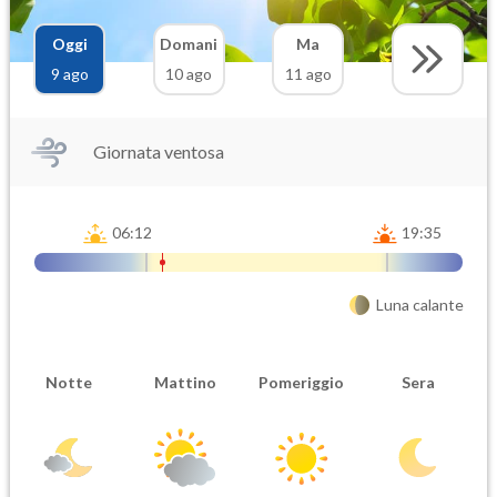
Oggi
Domani
Ma
9 ago
10 ago
11 ago
Giornata ventosa
06:12
19:35
Luna calante
Notte
Mattino
Pomeriggio
Sera