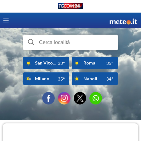
San Vito...
Roma
33°
35°
Milano
Napoli
35°
34°