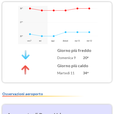
34°
27°
20°
ven 7
ieri
oggi
domani
mar 11
mer 12
Giorno più freddo
Domenica 9
20°
Giorno più caldo
Martedì 11
34°
Osservazioni aeroporto