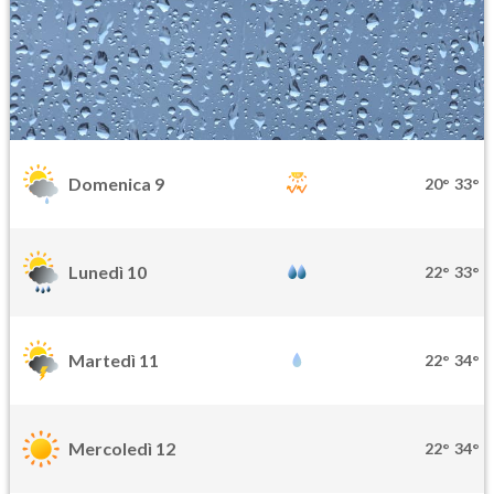
Domenica 9
20°
33°
Lunedì 10
22°
33°
Martedì 11
22°
34°
Mercoledì 12
22°
34°