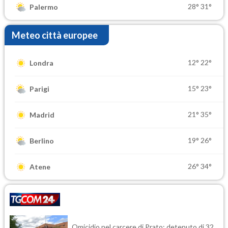
28°
31°
Palermo
Meteo città europee
12°
22°
Londra
15°
23°
Parigi
21°
35°
Madrid
19°
26°
Berlino
26°
34°
Atene
Omicidio nel carcere di Prato: detenuto di 32