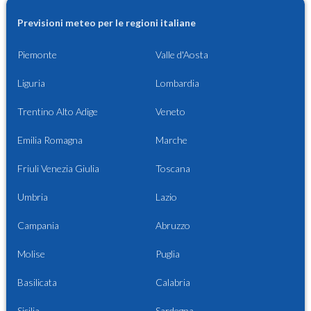
Previsioni meteo per le regioni italiane
Piemonte
Valle d'Aosta
Liguria
Lombardia
Trentino Alto Adige
Veneto
Emilia Romagna
Marche
Friuli Venezia Giulia
Toscana
Umbria
Lazio
Campania
Abruzzo
Molise
Puglia
Basilicata
Calabria
Sicilia
Sardegna