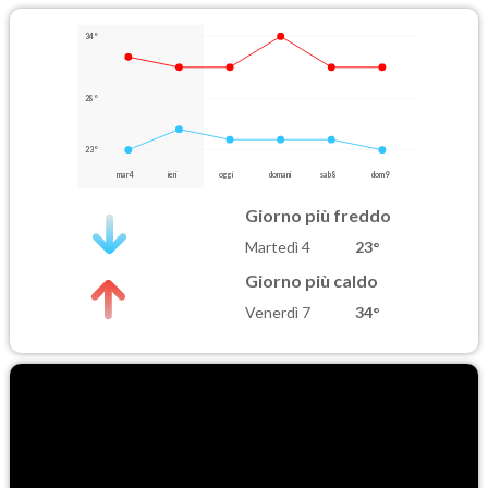
34°
28°
23°
mar 4
ieri
oggi
domani
sab 8
dom 9
Giorno più freddo
Martedì 4
23°
Giorno più caldo
Venerdì 7
34°