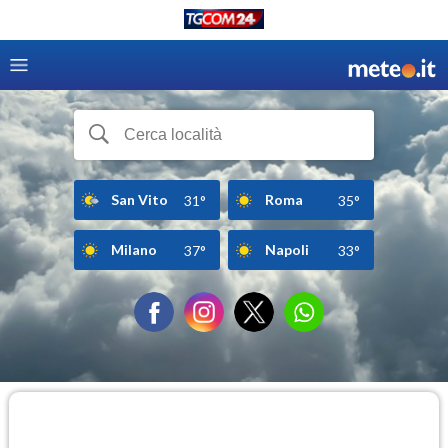
San Vito
Roma
31°
35°
Milano
Napoli
37°
33°