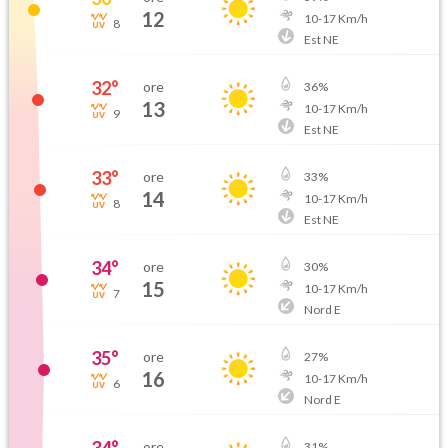
12
10
-
17
Km/h
8
Est NE
32
°
ore
36
%
13
10
-
17
Km/h
9
Est NE
33
°
ore
33
%
14
10
-
17
Km/h
8
Est NE
34
°
ore
30
%
15
10
-
17
Km/h
7
Nord E
35
°
ore
27
%
16
10
-
17
Km/h
6
Nord E
ore
31
%