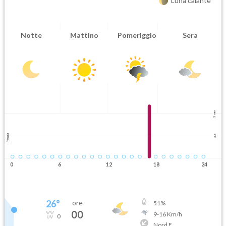
Luna calante
Notte
Mattino
Pomeriggio
Sera
5 mm
Pioggia
2.5
0
6
12
18
24
26
°
ore
51
%
00
9
-
16
Km/h
0
Nord E