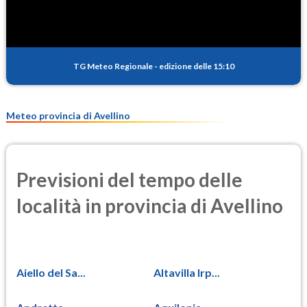
1.6
(Anidride solforosa)
PM10
18.4
(Materia particolata)
TG Meteo Regionale
-
edizione delle 15:10
PM25
11.0
(Materia particolata)
Meteo provincia di Avellino
Previsioni del tempo delle
località in provincia di Avellino
Aiello del Sa...
Altavilla Irp...