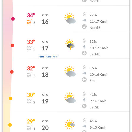
Nord E
34
°
ore
27
%
16
11
-
17
Km/h
6
Nord E
33
°
ore
32
%
17
10
-
17
Km/h
5
Est NE
forte
(
8mm
-
70
%)
32
°
ore
36
%
18
10
-
16
Km/h
4
Est
30
°
ore
41
%
19
9
-
16
Km/h
2
Est SE
29
°
ore
45
%
20
9
-
15
Km/h
1