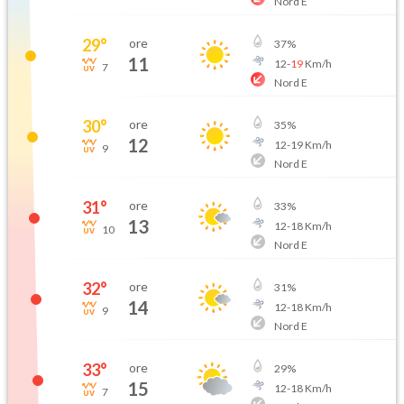
Nord E
29
°
ore
37
%
11
12
-
19
Km/h
7
Nord E
30
°
ore
35
%
12
12
-
19
Km/h
9
Nord E
31
°
ore
33
%
13
12
-
18
Km/h
10
Nord E
32
°
ore
31
%
14
12
-
18
Km/h
9
Nord E
33
°
ore
29
%
15
12
-
18
Km/h
7