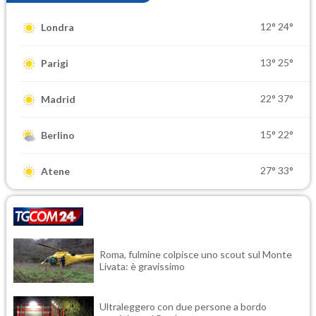
12°
24°
Londra
13°
25°
Parigi
22°
37°
Madrid
15°
22°
Berlino
27°
33°
Atene
Roma, fulmine colpisce uno scout sul Monte
Livata: è gravissimo
Ultraleggero con due persone a bordo