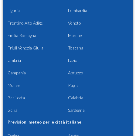
Liguria
Lombardia
Trentino Alto Adige
Veneto
Emilia Romagna
Marche
Friuli Venezia Giulia
Toscana
Umbria
Lazio
Campania
Abruzzo
Molise
Puglia
Basilicata
Calabria
Sicilia
Sardegna
Previsioni meteo per le città italiane
Torino
Aosta