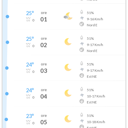
25
°
ore
51
%
01
9
-
16
Km/h
0
Nord E
25
°
ore
51
%
02
9
-
17
Km/h
0
Nord E
24
°
ore
51
%
03
9
-
17
Km/h
0
Est NE
24
°
ore
51
%
04
10
-
17
Km/h
0
Est NE
23
°
ore
51
%
05
10
-
18
Km/h
0
Est NE