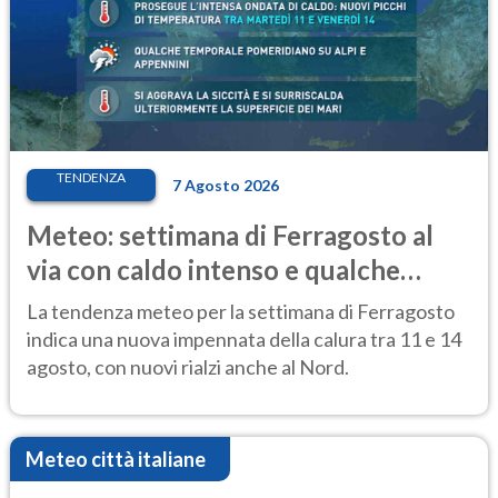
TENDENZA
7 Agosto 2026
Meteo: settimana di Ferragosto al
via con caldo intenso e qualche
temporale
La tendenza meteo per la settimana di Ferragosto
indica una nuova impennata della calura tra 11 e 14
agosto, con nuovi rialzi anche al Nord.
Meteo città italiane