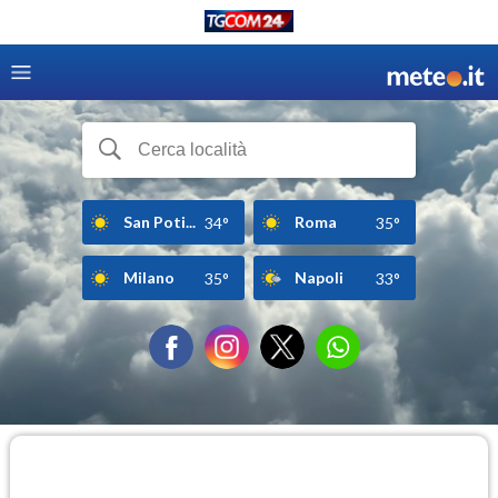
San Poti...
Roma
34°
35°
Milano
Napoli
35°
33°