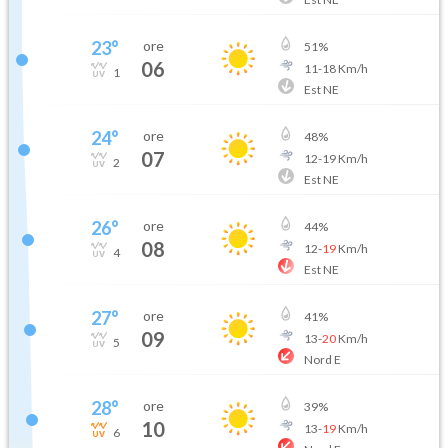
23
°
ore
51
%
06
11
-
18
Km/h
1
Est NE
24
°
ore
48
%
07
12
-
19
Km/h
2
Est NE
26
°
ore
44
%
08
12
-
19
Km/h
4
Est NE
27
°
ore
41
%
09
13
-
20
Km/h
5
Nord E
28
°
ore
39
%
10
13
-
19
Km/h
6