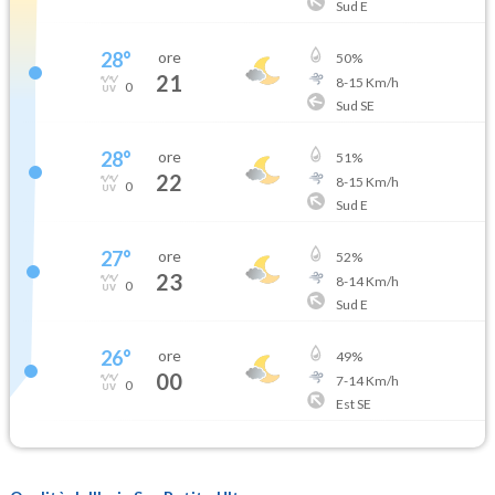
Sud E
28
°
ore
50
%
21
8
-
15
Km/h
0
Sud SE
28
°
ore
51
%
22
8
-
15
Km/h
0
Sud E
27
°
ore
52
%
23
8
-
14
Km/h
0
Sud E
26
°
ore
49
%
00
7
-
14
Km/h
0
Est SE