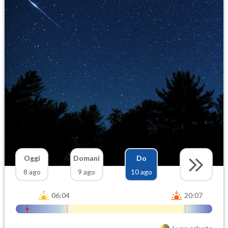
Oggi
Domani
Do
8 ago
9 ago
10 ago
06:04
20:07