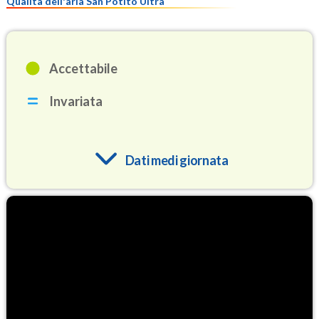
Qualità dell'aria San Potito Ultra
Accettabile
Invariata
Dati medi giornata
O3
92.9
(Ozono)
NO2
2.8
(Diossido di azoto)
SO2