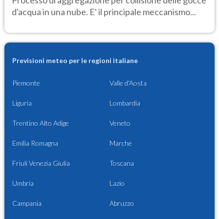
d'acqua in una nube. E' il principale meccanismo...
Previsioni meteo per le regioni italiane
Piemonte
Valle d'Aosta
Liguria
Lombardia
Trentino Alto Adige
Veneto
Emilia Romagna
Marche
Friuli Venezia Giulia
Toscana
Umbria
Lazio
Campania
Abruzzo