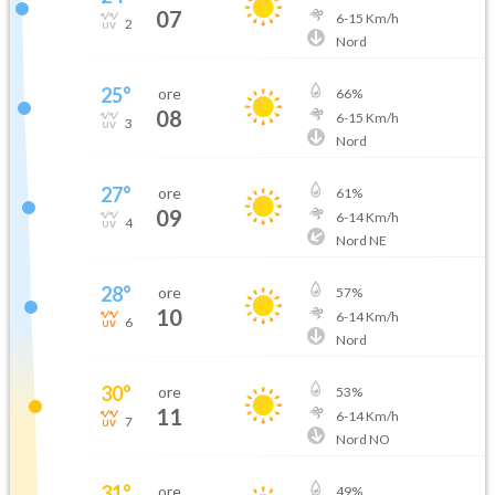
07
6
-
15
Km/h
2
Nord
25
°
ore
66
%
08
6
-
15
Km/h
3
Nord
27
°
ore
61
%
09
6
-
14
Km/h
4
Nord NE
28
°
ore
57
%
10
6
-
14
Km/h
6
Nord
30
°
ore
53
%
11
6
-
14
Km/h
7
Nord NO
31
°
ore
49
%