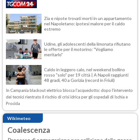
Zia e nipote trovati morti in un appartamento
nel Napoletano: ipotesi malore per il caldo
estremo
Udine, gli adolescenti della limonata rifiutano
le offerte per il motorino: "Vogliamo
meritarlo"
Caldo in leggero calo, nel weekend bollino
rosso "solo" per 19 città | A Napoli raggiunti
48 gradi, 40 a Gorizia (record in Friuli)
In Campania blackout elettrico blocca l'acquedotto: dopo l'intervento
dei tecnici rientrato il rischio di crisi idrica per gli ospedali di Ischia e
Procida
Wikimeteo
Coalescenza
Processo di aggregazione per collisione delle gocce