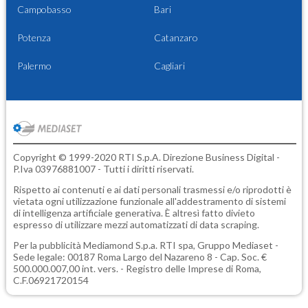
Campobasso
Bari
Potenza
Catanzaro
Palermo
Cagliari
Copyright © 1999-2020 RTI S.p.A. Direzione Business Digital -
P.Iva 03976881007 - Tutti i diritti riservati.
Rispetto ai contenuti e ai dati personali trasmessi e/o riprodotti è
vietata ogni utilizzazione funzionale all'addestramento di sistemi
di intelligenza artificiale generativa. È altresì fatto divieto
espresso di utilizzare mezzi automatizzati di data scraping.
Per la pubblicità
Mediamond S.p.a.
RTI spa, Gruppo Mediaset -
Sede legale: 00187 Roma Largo del Nazareno 8 - Cap. Soc. €
500.000.007,00 int. vers. - Registro delle Imprese di Roma,
C.F.06921720154