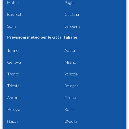
Molise
Puglia
Basilicata
Calabria
Sicilia
Sardegna
Previsioni meteo per le città italiane
Torino
Aosta
Genova
Milano
Trento
Venezia
Trieste
Bologna
Ancona
Firenze
Perugia
Roma
Napoli
L'Aquila