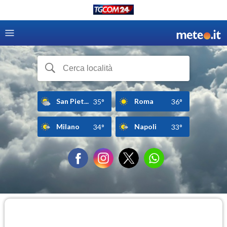
San Piet...
Roma
35°
36°
Milano
Napoli
34°
33°