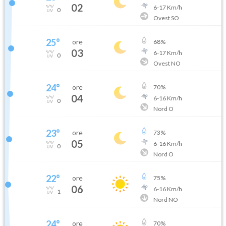
02
6
-
17
Km/h
0
Ovest SO
25
°
ore
68
%
03
6
-
17
Km/h
0
Ovest NO
24
°
ore
70
%
04
6
-
16
Km/h
0
Nord O
23
°
ore
73
%
05
6
-
16
Km/h
0
Nord O
22
°
ore
75
%
06
6
-
16
Km/h
1
Nord NO
24
°
ore
70
%