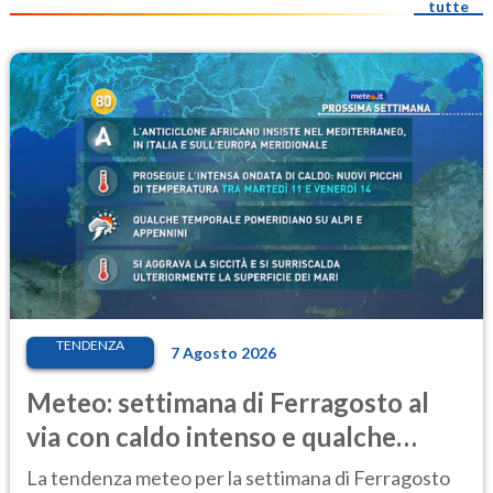
tutte
TENDENZA
7 Agosto 2026
Meteo: settimana di Ferragosto al
via con caldo intenso e qualche
temporale
La tendenza meteo per la settimana di Ferragosto