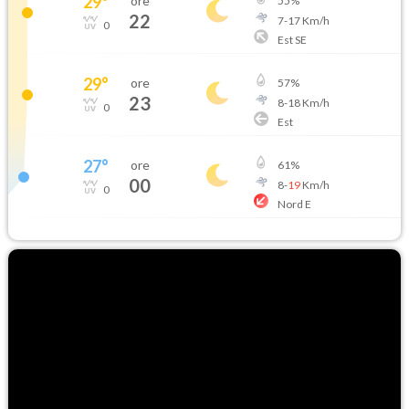
29
°
ore
55
%
22
7
-
17
Km/h
0
Est SE
29
°
ore
57
%
23
8
-
18
Km/h
0
Est
27
°
ore
61
%
00
8
-
19
Km/h
0
Nord E