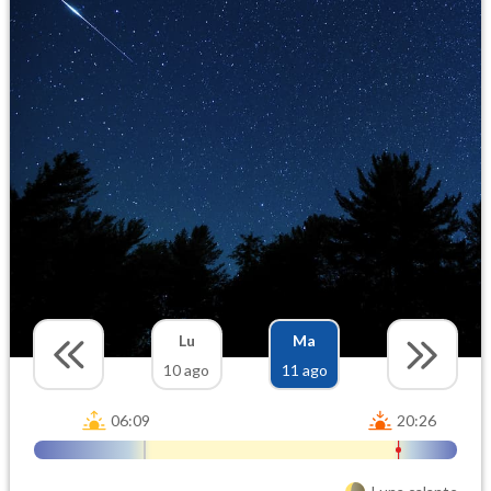
Lu
Ma
10 ago
11 ago
06:09
20:26