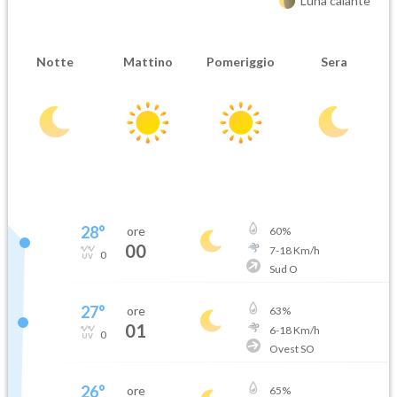
Luna calante
Notte
Mattino
Pomeriggio
Sera
28
°
ore
60
%
00
7
-
18
Km/h
0
Sud O
27
°
ore
63
%
01
6
-
18
Km/h
0
Ovest SO
26
°
ore
65
%