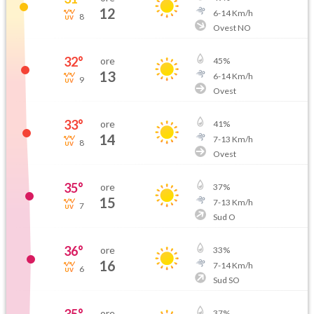
12
6
-
14
Km/h
8
Ovest NO
32
°
ore
45
%
13
6
-
14
Km/h
9
Ovest
33
°
ore
41
%
14
7
-
13
Km/h
8
Ovest
35
°
ore
37
%
15
7
-
13
Km/h
7
Sud O
36
°
ore
33
%
16
7
-
14
Km/h
6
Sud SO
ore
37
%