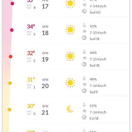
35
°
17
7
-
14
Km/h
4
Sud SO
34
°
ore
41
%
18
7
-
15
Km/h
3
Sud SE
32
°
ore
44
%
19
7
-
15
Km/h
2
Sud SE
31
°
ore
48
%
20
7
-
16
Km/h
1
Sud E
30
°
ore
52
%
21
7
-
16
Km/h
0
Est SE