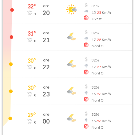
32
°
ore
31
%
20
15
-
25
Km/h
1
Ovest
31
°
ore
32
%
21
17
-
28
Km/h
0
Nord O
30
°
ore
32
%
22
17
-
27
Km/h
0
Nord O
30
°
ore
32
%
23
16
-
26
Km/h
0
Nord O
29
°
ore
32
%
00
15
-
26
Km/h
0
Nord O