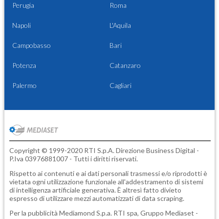
Perugia
Roma
Napoli
L'Aquila
Campobasso
Bari
Potenza
Catanzaro
Palermo
Cagliari
Copyright © 1999-2020 RTI S.p.A. Direzione Business Digital -
P.Iva 03976881007 - Tutti i diritti riservati.
Rispetto ai contenuti e ai dati personali trasmessi e/o riprodotti è
vietata ogni utilizzazione funzionale all'addestramento di sistemi
di intelligenza artificiale generativa. È altresì fatto divieto
espresso di utilizzare mezzi automatizzati di data scraping.
Per la pubblicità
Mediamond S.p.a.
RTI spa, Gruppo Mediaset -