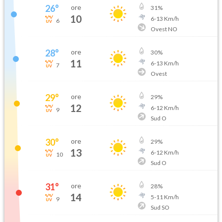
26
°
ore
31
%
10
6
-
13
Km/h
6
Ovest NO
28
°
ore
30
%
11
6
-
13
Km/h
7
Ovest
29
°
ore
29
%
12
6
-
12
Km/h
9
Sud O
30
°
ore
29
%
13
6
-
12
Km/h
10
Sud O
31
°
ore
28
%
14
5
-
11
Km/h
9
Sud SO