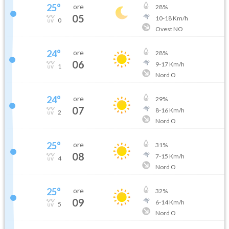
25
°
ore
28
%
05
10
-
18
Km/h
0
Ovest NO
24
°
ore
28
%
06
9
-
17
Km/h
1
Nord O
24
°
ore
29
%
07
8
-
16
Km/h
2
Nord O
25
°
ore
31
%
08
7
-
15
Km/h
4
Nord O
25
°
ore
32
%
09
6
-
14
Km/h
5
Nord O