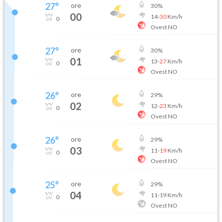
27
°
ore
30
%
00
14
-
30
Km/h
0
Ovest NO
27
°
ore
30
%
01
13
-
27
Km/h
0
Ovest NO
26
°
ore
29
%
02
12
-
23
Km/h
0
Ovest NO
26
°
ore
29
%
03
11
-
19
Km/h
0
Ovest NO
25
°
ore
29
%
04
11
-
19
Km/h
0
Ovest NO