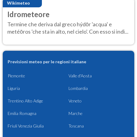
Wikimeteo
Idrometeore
Termine che deriva dal greco hýdōr 'acqua' e
metéōros 'che sta in alto, nel cielo'. Con esso si indi...
Previsioni meteo per le regioni italiane
Piemonte
Valle d'Aosta
Liguria
Lombardia
Trentino Alto Adige
Veneto
Emilia Romagna
Marche
Friuli Venezia Giulia
Toscana