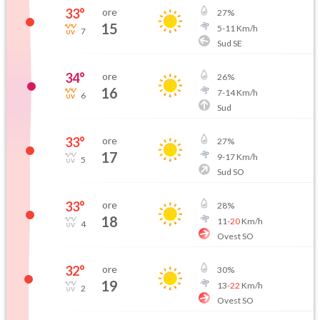
33
°
ore
27
%
15
5
-
11
Km/h
7
Sud SE
34
°
ore
26
%
16
7
-
14
Km/h
6
Sud
33
°
ore
27
%
17
9
-
17
Km/h
5
Sud SO
33
°
ore
28
%
18
11
-
20
Km/h
4
Ovest SO
32
°
ore
30
%
19
13
-
22
Km/h
2
Ovest SO