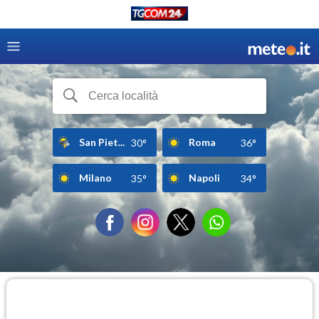
San Piet...
Roma
30°
36°
Milano
Napoli
35°
34°