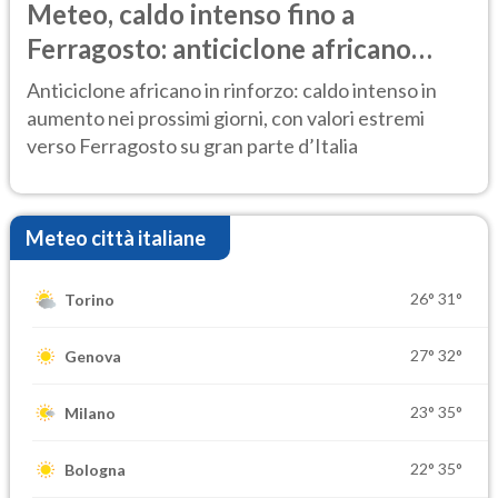
Meteo, caldo intenso fino a
Ferragosto: anticiclone africano
ancora protagonista
Anticiclone africano in rinforzo: caldo intenso in
aumento nei prossimi giorni, con valori estremi
verso Ferragosto su gran parte d’Italia
Meteo città italiane
26°
31°
Torino
27°
32°
Genova
23°
35°
Milano
22°
35°
Bologna