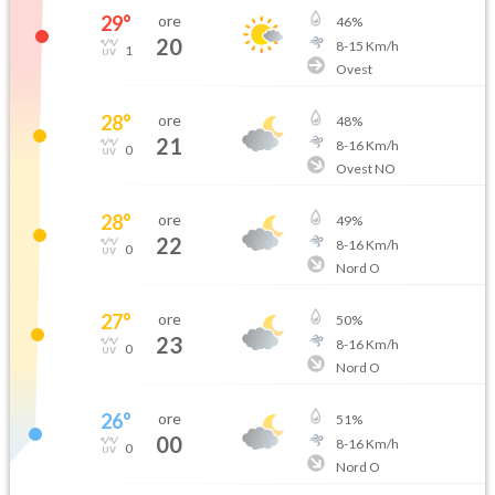
29
°
ore
46
%
20
8
-
15
Km/h
1
Ovest
28
°
ore
48
%
21
8
-
16
Km/h
0
Ovest NO
28
°
ore
49
%
22
8
-
16
Km/h
0
Nord O
27
°
ore
50
%
23
8
-
16
Km/h
0
Nord O
26
°
ore
51
%
00
8
-
16
Km/h
0
Nord O