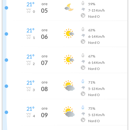
21
°
ore
59
%
05
7
-
15
Km/h
0
Nord O
21
°
ore
63
%
06
6
-
14
Km/h
1
Nord O
21
°
ore
67
%
07
6
-
14
Km/h
2
Nord O
21
°
ore
71
%
08
5
-
13
Km/h
3
Nord O
21
°
ore
75
%
09
5
-
13
Km/h
4
Nord O