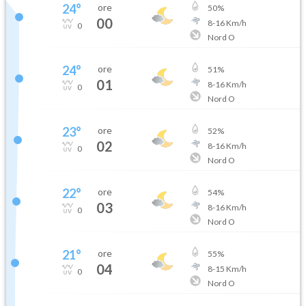
24
°
ore
50
%
00
8
-
16
Km/h
0
Nord O
24
°
ore
51
%
01
8
-
16
Km/h
0
Nord O
23
°
ore
52
%
02
8
-
16
Km/h
0
Nord O
22
°
ore
54
%
03
8
-
16
Km/h
0
Nord O
21
°
ore
55
%
04
8
-
15
Km/h
0
Nord O