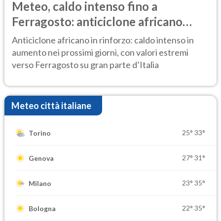
Meteo, caldo intenso fino a
Ferragosto: anticiclone africano
ancora protagonista
Anticiclone africano in rinforzo: caldo intenso in
aumento nei prossimi giorni, con valori estremi
verso Ferragosto su gran parte d’Italia
Meteo città italiane
25°
33°
Torino
27°
31°
Genova
23°
35°
Milano
22°
35°
Bologna