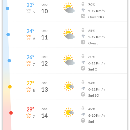
23
°
ore
70
%
10
5
-
12
Km/h
5
Ovest NO
24
°
ore
65
%
11
5
-
12
Km/h
6
Ovest
26
°
ore
60
%
12
6
-
11
Km/h
7
Sud O
27
°
ore
54
%
13
6
-
11
Km/h
8
Sud SO
29
°
ore
49
%
14
6
-
10
Km/h
7
Sud