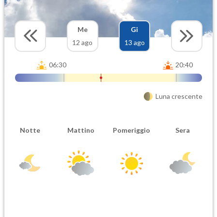
Me
Gi
12 ago
13 ago
06:30
20:40
Luna crescente
Notte
Mattino
Pomeriggio
Sera