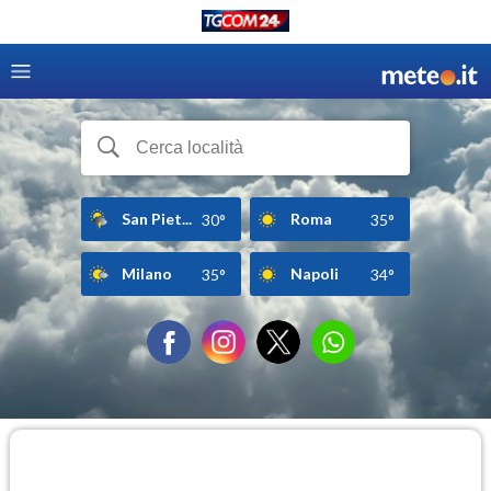
San Piet...
Roma
30°
35°
Milano
Napoli
35°
34°