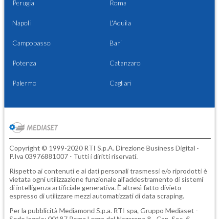
Perugia
Roma
Napoli
L'Aquila
Campobasso
Bari
Potenza
Catanzaro
Palermo
Cagliari
Copyright © 1999-2020 RTI S.p.A. Direzione Business Digital -
P.Iva 03976881007 - Tutti i diritti riservati.
Rispetto ai contenuti e ai dati personali trasmessi e/o riprodotti è
vietata ogni utilizzazione funzionale all'addestramento di sistemi
di intelligenza artificiale generativa. È altresì fatto divieto
espresso di utilizzare mezzi automatizzati di data scraping.
Per la pubblicità
Mediamond S.p.a.
RTI spa, Gruppo Mediaset -
Sede legale: 00187 Roma Largo del Nazareno 8 - Cap. Soc. €