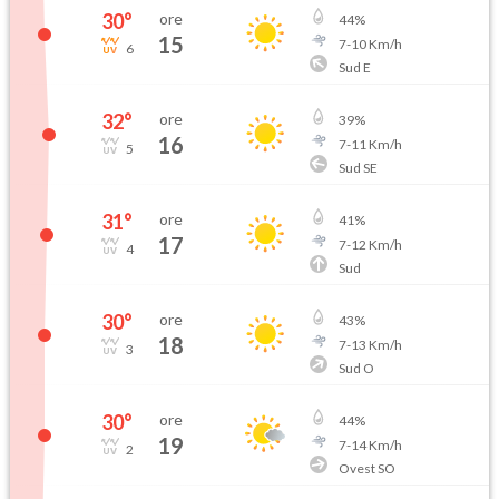
30
°
ore
44
%
15
7
-
10
Km/h
6
Sud E
32
°
ore
39
%
16
7
-
11
Km/h
5
Sud SE
31
°
ore
41
%
17
7
-
12
Km/h
4
Sud
30
°
ore
43
%
18
7
-
13
Km/h
3
Sud O
30
°
ore
44
%
19
7
-
14
Km/h
2
Ovest SO