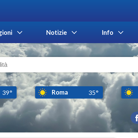
ioni
Notizie
Info
Roma
39°
35°