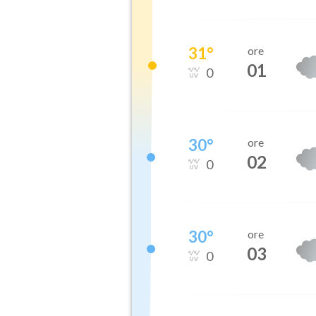
31
°
ore
01
0
30
°
ore
02
0
30
°
ore
03
0