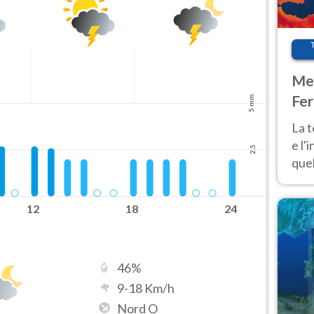
Met
Fer
5 mm
pau
La 
e l'
2.5
quel
Fer
tem
12
18
24
46
%
9
-
18
Km/h
Nord O