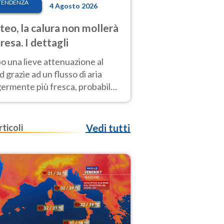
TENDENZA
4 Agosto 2026
eo, la calura non mollerà
presa. I dettagli
o una lieve attenuazione al
 grazie ad un flusso di aria
germente più fresca, probabile
o rinforzo dell’anticiclone
icano entro Ferragosto
rticoli
Vedi tutti