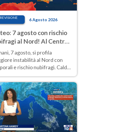
REVISIONE
6 Agosto 2026
eo: 7 agosto con rischio
ifragi al Nord! Al Centro-
 caldo estremo
ni, 7 agosto, si profila
iore instabilità al Nord con
orali e rischio nubifragi. Caldo
pre estremo al Centro-Sud. Le
isioni.