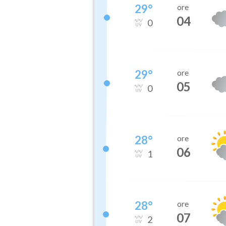
29
°
ore
04
0
29
°
ore
05
0
28
°
ore
06
1
28
°
ore
07
2