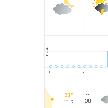
Pioggia
0
6
31
°
ore
00
0