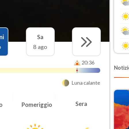
ni
Sa
o
8 ago
20:36
Notizi
Luna calante
Sera
o
Pomeriggio