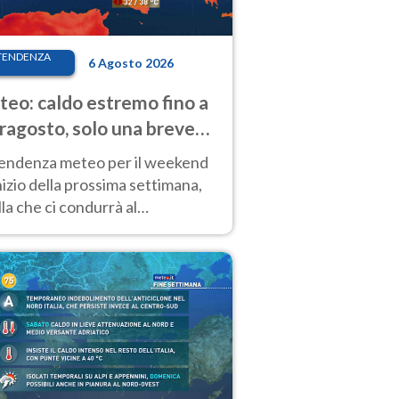
TENDENZA
6 Agosto 2026
eo: caldo estremo fino a
ragosto, solo una breve
sa. Ecco dove
tendenza meteo per il weekend
inizio della prossima settimana,
la che ci condurrà al
ragosto, vede ancora
perature molto elevate