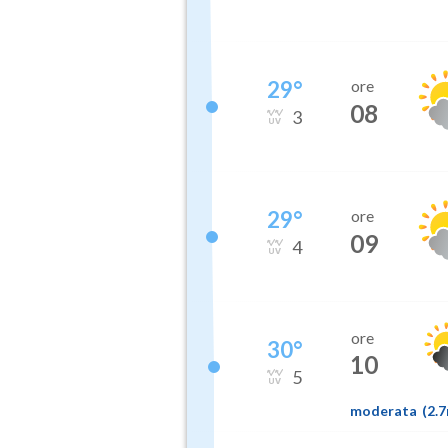
29
°
ore
08
3
29
°
ore
09
4
ore
30
°
10
5
moderata
(
2.