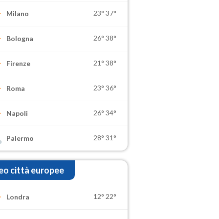
23°
37°
Milano
26°
38°
Bologna
21°
38°
Firenze
23°
36°
Roma
26°
34°
Napoli
28°
31°
Palermo
o città europee
12°
22°
Londra