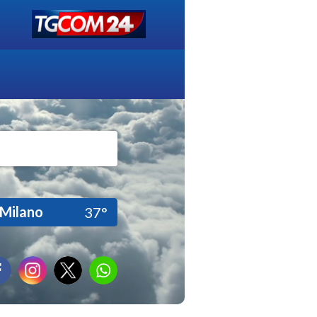
Milano
37°