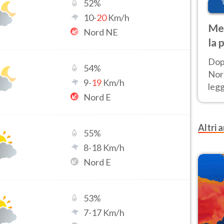
52
%
10
-
20
Km/h
Met
Nord NE
la 
Dop
54
%
Nord
9
-
19
Km/h
leg
Nord E
nuov
afr
Altri a
55
%
8
-
18
Km/h
Nord E
53
%
7
-
17
Km/h