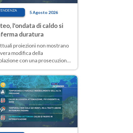
TENDENZA
5 Agosto 2026
eo, l'ondata di caldo si
ferma duratura
ttuali proiezioni non mostrano
vera modifica della
colazione con una prosecuzione
caldo fuori scala per molti
ni, compresa la settimana di
ragosto