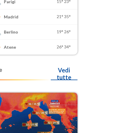
15°
23°
Parigi
21°
35°
Madrid
19°
26°
Berlino
26°
34°
Atene
e
Vedi
tutte