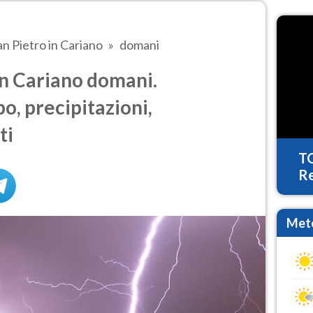
an Pietro in Cariano
domani
in Cariano domani.
o, precipitazioni,
ti
T
Re
Mete