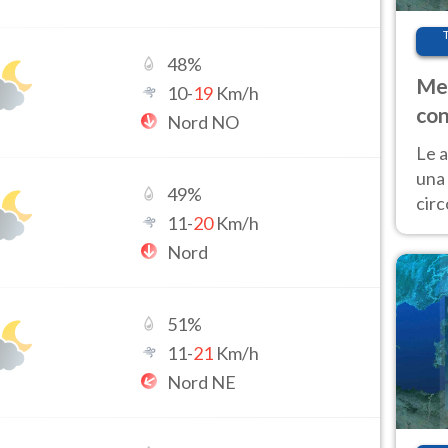
48
%
Met
10
-
19
Km/h
con
Nord NO
Le a
una 
49
%
cir
11
-
20
Km/h
del 
Nord
gior
Fer
51
%
11
-
21
Km/h
Nord NE