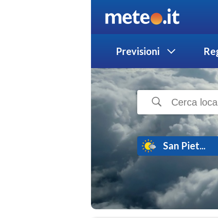
Previsioni
Reg
San Piet...