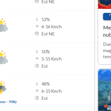
Est NE
P
52
%
6
-
16
Km/h
Met
Est NE
nub
Sud
Doma
magg
50
%
temp
5
-
15
Km/h
sem
Est
prev
48
%
6
-
15
Km/h
Est
7mm
-
70
%)