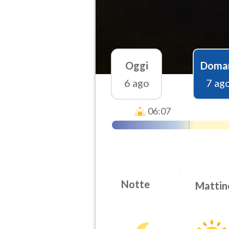
Oggi
Doma
6 ago
7 ag
06:07
Notte
Mattin