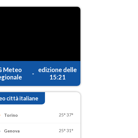
G Meteo
edizione delle
-
gionale
15:21
o città italiane
25°
37°
Torino
25°
31°
Genova