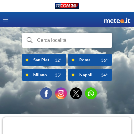
San Piet...
Roma
32°
36°
Milano
Napoli
35°
34°