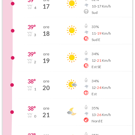
39
°
17
10
-
17
Km/h
4
Sud
39
°
ore
33
%
18
11
-
19
Km/h
3
Sud E
39
°
ore
34
%
19
12
-
21
Km/h
2
Est SE
38
°
ore
34
%
20
12
-
24
Km/h
1
Est
38
°
ore
35
%
21
13
-
26
Km/h
0
Nord E