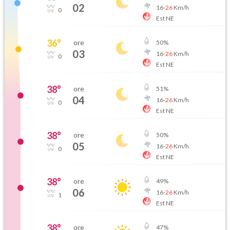
02
16
-
26
Km/h
0
Est NE
36
°
ore
50
%
03
16
-
26
Km/h
0
Est NE
38
°
ore
51
%
04
16
-
26
Km/h
0
Est NE
38
°
ore
50
%
05
16
-
26
Km/h
0
Est NE
38
°
ore
49
%
06
16
-
26
Km/h
1
Est NE
38
°
ore
47
%