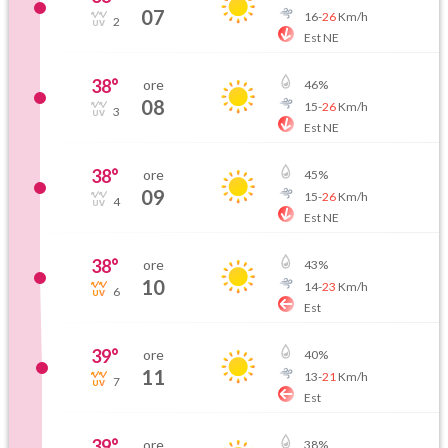
07
16
-
26
Km/h
2
Est NE
38
°
ore
46
%
08
15
-
26
Km/h
3
Est NE
38
°
ore
45
%
09
15
-
26
Km/h
4
Est NE
38
°
ore
43
%
10
14
-
23
Km/h
6
Est
39
°
ore
40
%
11
13
-
21
Km/h
7
Est
39
°
ore
38
%