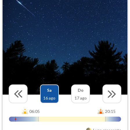
Sa
Do
16 ago
17 ago
06:05
20:15