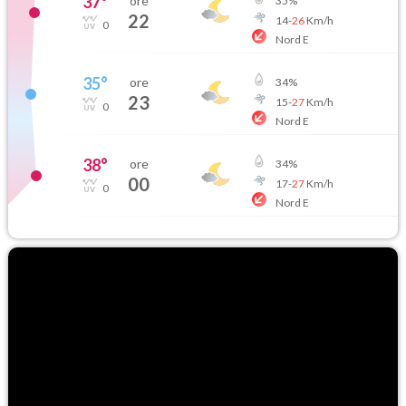
37
°
ore
35
%
22
14
-
26
Km/h
0
Nord E
35
°
ore
34
%
23
15
-
27
Km/h
0
Nord E
38
°
ore
34
%
00
17
-
27
Km/h
0
Nord E