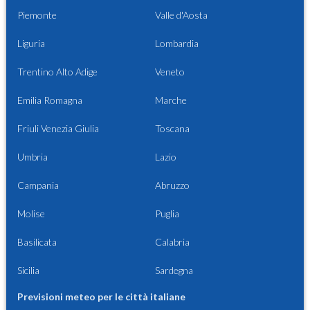
Piemonte
Valle d'Aosta
Liguria
Lombardia
Trentino Alto Adige
Veneto
Emilia Romagna
Marche
Friuli Venezia Giulia
Toscana
Umbria
Lazio
Campania
Abruzzo
Molise
Puglia
Basilicata
Calabria
Sicilia
Sardegna
Previsioni meteo per le città italiane