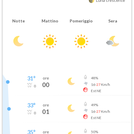
Luna crescente
Notte
Mattino
Pomeriggio
Sera
31
°
ore
48
%
00
16
-
27
Km/h
0
Est NE
33
°
ore
49
%
01
16
-
27
Km/h
0
Est NE
35
°
ore
50
%