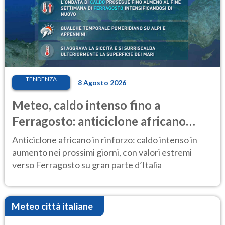
TENDENZA
8 Agosto 2026
Meteo, caldo intenso fino a
Ferragosto: anticiclone africano
ancora protagonista
Anticiclone africano in rinforzo: caldo intenso in
aumento nei prossimi giorni, con valori estremi
verso Ferragosto su gran parte d’Italia
Meteo città italiane