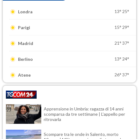
13°
25°
Londra
15°
29°
Parigi
21°
37°
Madrid
13°
24°
Berlino
26°
37°
Atene
Apprensione in Umbria: ragazza di 14 anni
scomparsa da tre settimane | L'appello per
ritrovarla
Scompare tra le onde in Salento, morto