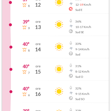
12
12
-
19
Km/h
8
Sud E
39
°
ore
36
%
13
10
-
17
Km/h
9
Sud SE
40
°
ore
33
%
14
9
-
14
Km/h
8
Sud
40
°
ore
31
%
15
8
-
12
Km/h
7
Sud O
40
°
ore
32
%
16
9
-
15
Km/h
6
Sud SO
ore
32
%