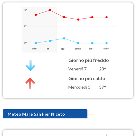
37°
30°
23°
mar 4
ieri
oggi
domani
sab 8
dom 9
Giorno più freddo
Venerdì 7
23°
Giorno più caldo
Mercoledì 5
37°
Meteo Mare San Pier Niceto