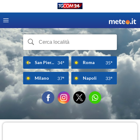
San Pier...
Roma
34°
35°
Milano
Napoli
37°
33°