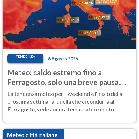
TENDENZA
6 Agosto 2026
Meteo: caldo estremo fino a
Ferragosto, solo una breve pausa.
Ecco dove
La tendenza meteo per il weekend e l'inizio della
prossima settimana, quella che ci condurrà al
Ferragosto, vede ancora temperature molto
elevate
Meteo città italiane