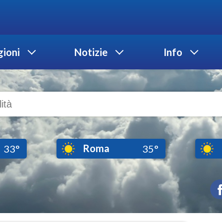
ioni
Notizie
Info
Roma
33°
35°