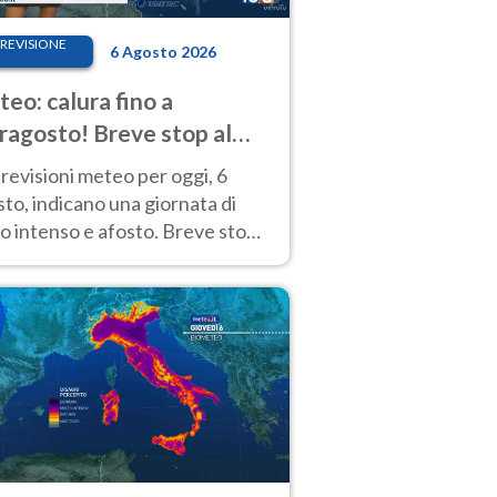
REVISIONE
6 Agosto 2026
eo: calura fino a
ragosto! Breve stop al
d tra 7 e 9 agosto
revisioni meteo per oggi, 6
to, indicano una giornata di
o intenso e afosto. Breve stop
Anticiclone solo sulle regioni del
d.