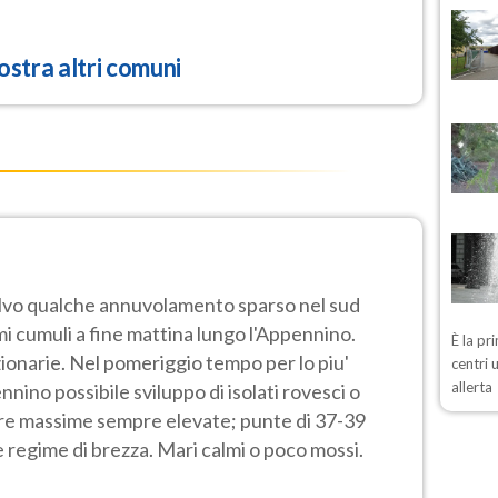
stra altri comuni
alvo qualche annuvolamento sparso nel sud
mi cumuli a fine mattina lungo l'Appennino.
È la pr
onarie. Nel pomeriggio tempo per lo piu'
centri 
allerta
nnino possibile sviluppo di isolati rovesci o
re massime sempre elevate; punte di 37-39
e regime di brezza. Mari calmi o poco mossi.