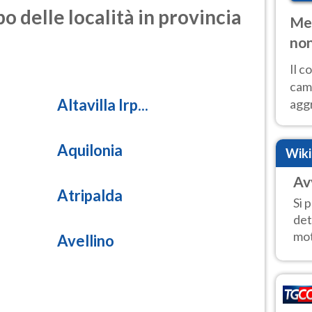
o delle località in provincia
Met
non
Il 
cam
Altavilla Irp...
aggr
risc
cal
Aquilonia
Wik
Fer
Av
Atripalda
Si 
det
mot
Avellino