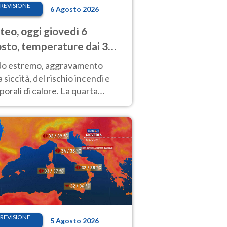
REVISIONE
6 Agosto 2026
eo, oggi giovedì 6
sto, temperature dai 33
40 gradi
do estremo, aggravamento
a siccità, del rischio incendi e
orali di calore. La quarta
nsa ondata di calore non dà
gua e durerà fino Ferragosto
REVISIONE
5 Agosto 2026