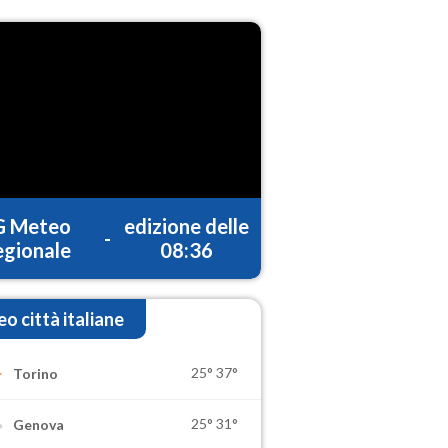
G Meteo
edizione delle
-
gionale
08:36
o città italiane
25°
37°
Torino
25°
31°
Genova