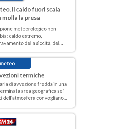
eo, il caldo fuori scala
 molla la presa
copione meteorologico non
bia: caldo estremo,
avamento della siccità, del
hio incendi e temporali di
ore. Nessun cambiamento fino
imeteo
ragosto
vezioni termiche
parla di avvezione fredda in una
erminata area geografica se i
i dell'atmosfera convogliano...