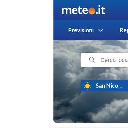
Previsioni
Reg
San Nico...