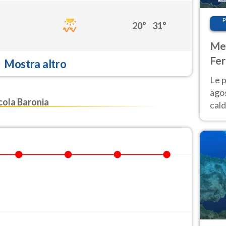
P
20°
31°
Met
Fer
Mostra altro
Nor
Le p
agos
ola Baronia
cald
all'
Nor