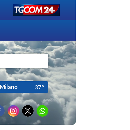
Milano
37°