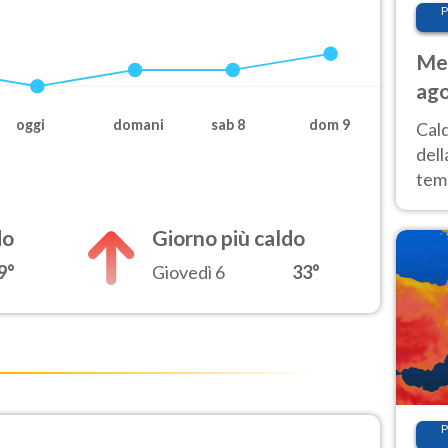
P
Met
ago
ai 
oggi
domani
sab 8
dom 9
Cal
dell
temp
inte
tre
do
Giorno più caldo
9°
Giovedì 6
33°
P