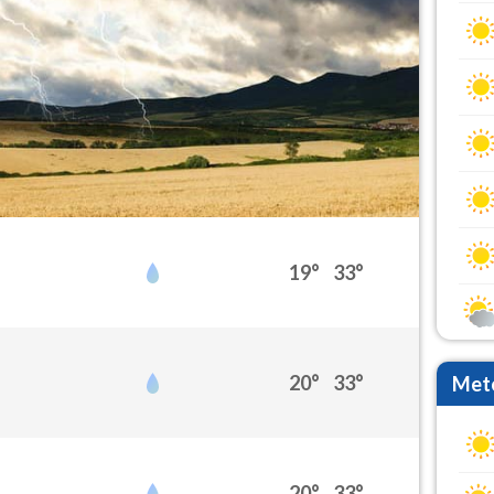
19°
33°
20°
33°
Mete
20°
33°