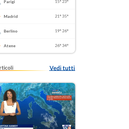
15°
23°
Parigi
21°
35°
Madrid
19°
26°
Berlino
26°
34°
Atene
rticoli
Vedi tutti