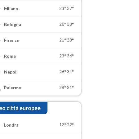
23°
37°
Milano
26°
38°
Bologna
21°
38°
Firenze
23°
36°
Roma
26°
34°
Napoli
28°
31°
Palermo
o città europee
12°
22°
Londra