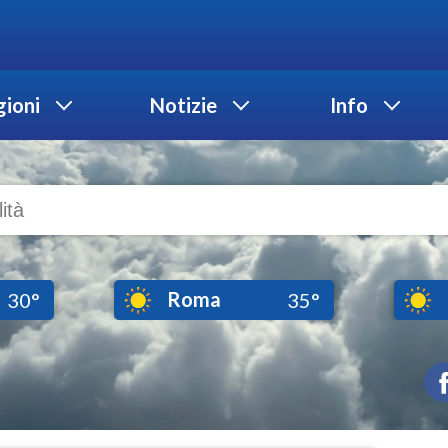
ioni
Notizie
Info
Roma
30°
35°