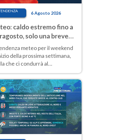
TENDENZA
6 Agosto 2026
eo: caldo estremo fino a
ragosto, solo una breve
sa. Ecco dove
tendenza meteo per il weekend
inizio della prossima settimana,
la che ci condurrà al
ragosto, vede ancora
perature molto elevate