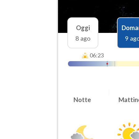
Oggi
Doma
8 ago
9 ag
06:23
Notte
Mattin