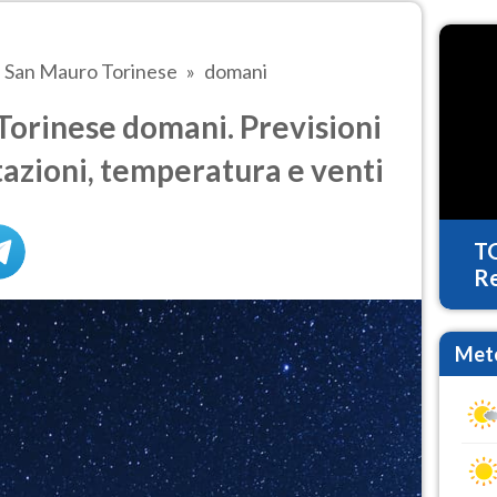
San Mauro Torinese
domani
orinese domani. Previsioni
tazioni, temperatura e venti
T
Re
Mete