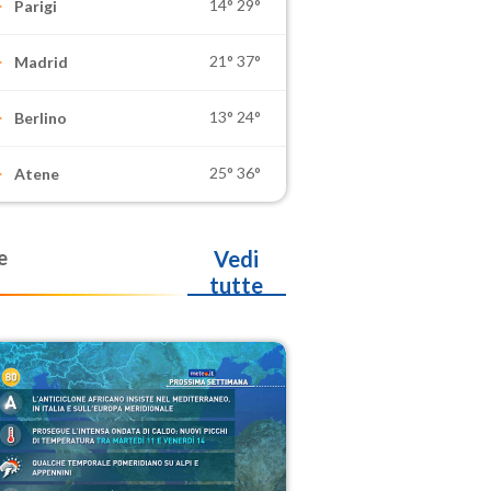
14°
29°
Parigi
21°
37°
Madrid
13°
24°
Berlino
25°
36°
Atene
e
Vedi
tutte