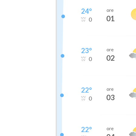
24
°
ore
01
0
23
°
ore
02
0
22
°
ore
03
0
22
°
ore