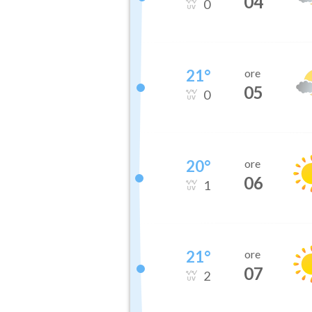
04
0
21
°
ore
05
0
20
°
ore
06
1
21
°
ore
07
2