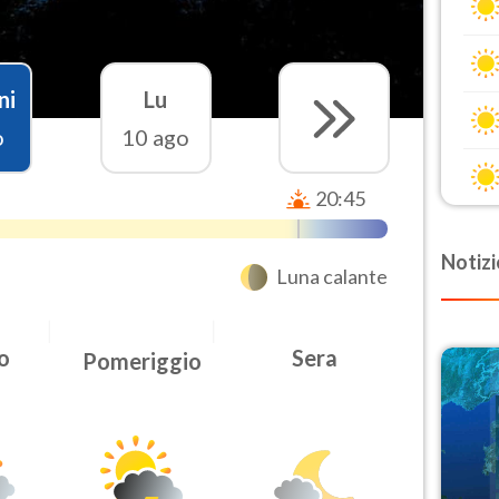
ni
Lu
o
10 ago
20:45
Notizi
Luna calante
o
Sera
Pomeriggio