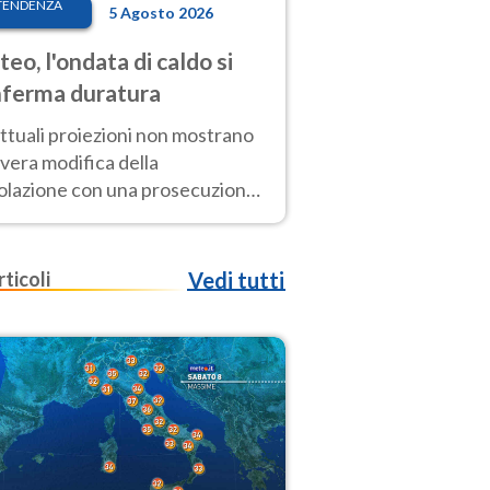
TENDENZA
5 Agosto 2026
eo, l'ondata di caldo si
ferma duratura
ttuali proiezioni non mostrano
vera modifica della
colazione con una prosecuzione
caldo fuori scala per molti
ni, compresa la settimana di
ragosto
rticoli
Vedi tutti