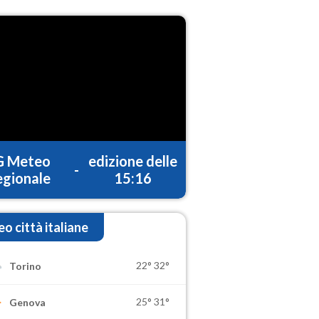
G Meteo
edizione delle
-
gionale
15:16
o città italiane
22°
32°
Torino
25°
31°
Genova