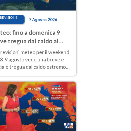
REVISIONE
7 Agosto 2026
eo: fino a domenica 9
ve tregua dal caldo al
d! Altrove calura e afa
revisioni meteo per il weekend
'8-9 agosto vede una breve e
iale tregua dal caldo estremo
Nord mentre altrove persistono
radi.