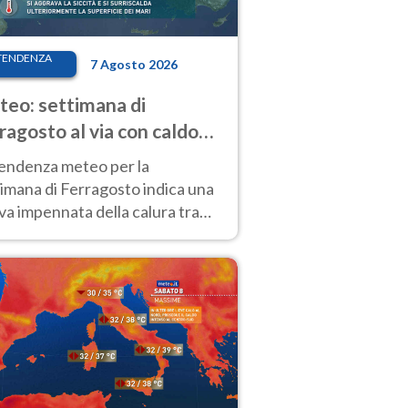
TENDENZA
7 Agosto 2026
eo: settimana di
ragosto al via con caldo
enso e qualche temporale
tendenza meteo per la
imana di Ferragosto indica una
a impennata della calura tra
 14 agosto, con nuovi rialzi
he al Nord.