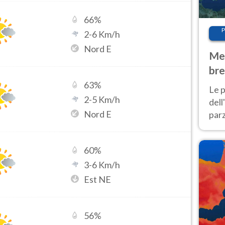
66
%
P
2
-
6
Km/h
Nord E
Met
bre
Nor
63
%
Le p
2
-
5
Km/h
dell
Nord E
parz
al 
40 g
60
%
3
-
6
Km/h
Est NE
56
%