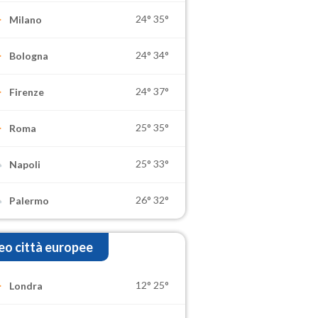
24°
35°
Milano
24°
34°
Bologna
24°
37°
Firenze
25°
35°
Roma
25°
33°
Napoli
26°
32°
Palermo
o città europee
12°
25°
Londra