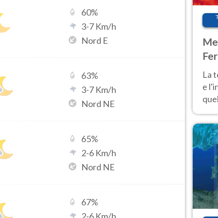
60
%
3
-
7
Km/h
Nord E
Met
Fer
pau
La 
63
%
e l'
3
-
7
Km/h
quel
Nord NE
Fer
tem
65
%
2
-
6
Km/h
Nord NE
67
%
2
-
6
Km/h