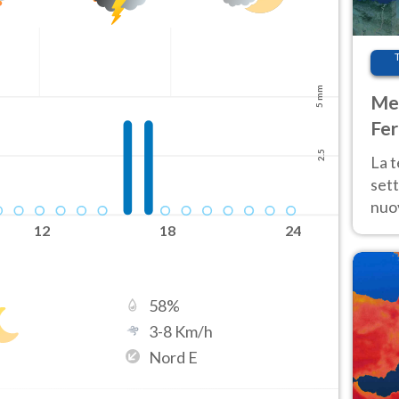
5 mm
Met
Fer
int
2.5
La 
sett
nuov
11 e
12
18
24
anc
58
%
3
-
8
Km/h
Nord E