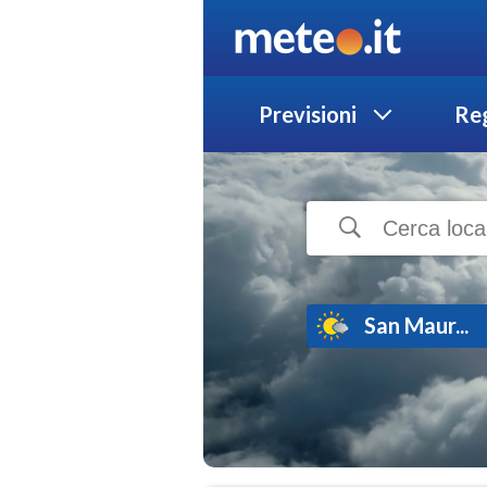
Previsioni
Reg
San Maur...