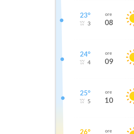
23
°
ore
08
3
24
°
ore
09
4
25
°
ore
10
5
26
°
ore