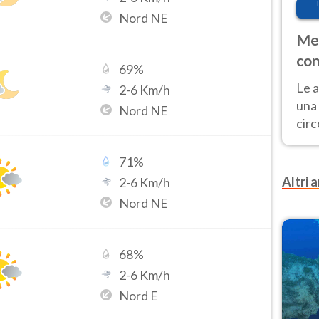
Nord NE
Met
con
69
%
Le a
2
-
6
Km/h
una 
Nord NE
cir
del 
gior
71
%
Fer
Altri a
2
-
6
Km/h
Nord NE
68
%
2
-
6
Km/h
Nord E