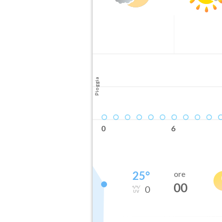
Pioggia
0
6
25
°
ore
00
0