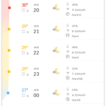
30
°
ore
43
%
20
9
-
16
Km/h
0
Nord O
29
°
ore
47
%
21
8
-
16
Km/h
0
Nord
29
°
ore
49
%
22
8
-
15
Km/h
0
Nord
29
°
ore
52
%
23
7
-
14
Km/h
0
Nord NE
27
°
ore
53
%
00
6
-
13
Km/h
0
Nord E