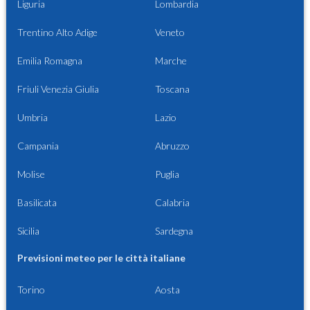
Liguria
Lombardia
Trentino Alto Adige
Veneto
Emilia Romagna
Marche
Friuli Venezia Giulia
Toscana
Umbria
Lazio
Campania
Abruzzo
Molise
Puglia
Basilicata
Calabria
Sicilia
Sardegna
Previsioni meteo per le città italiane
Torino
Aosta