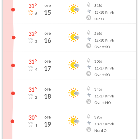
31
°
ore
31
%
15
13
-
18
Km/h
6
Sud O
32
°
ore
26
%
16
12
-
18
Km/h
5
Ovest SO
31
°
ore
30
%
17
11
-
17
Km/h
4
Ovest SO
31
°
ore
34
%
18
11
-
17
Km/h
2
Ovest NO
30
°
ore
39
%
19
10
-
17
Km/h
1
Nord O