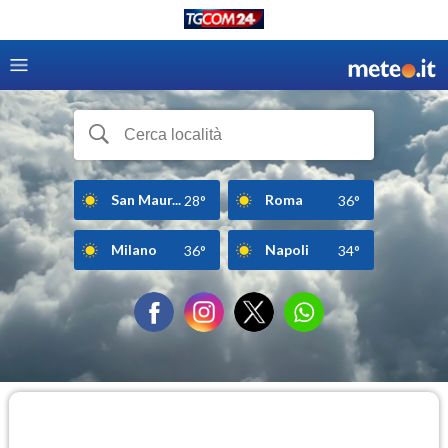
San Maur...
Roma
28°
36°
Milano
Napoli
36°
34°