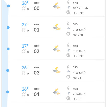
28
°
ore
57
%
00
10
-
17
Km/h
0
Nord NE
27
°
ore
58
%
01
9
-
16
Km/h
0
Nord NE
27
°
ore
58
%
02
8
-
15
Km/h
0
Nord NE
26
°
ore
59
%
03
7
-
13
Km/h
0
Nord E
26
°
ore
60
%
04
7
-
14
Km/h
0
Nord E