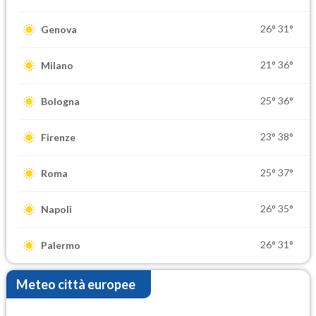
26°
31°
Genova
21°
36°
Milano
25°
36°
Bologna
23°
38°
Firenze
25°
37°
Roma
26°
35°
Napoli
26°
31°
Palermo
Meteo città europee