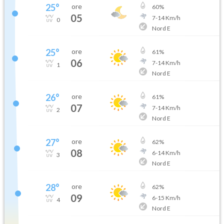
25
°
ore
60
%
05
7
-
14
Km/h
0
Nord E
25
°
ore
61
%
06
7
-
14
Km/h
1
Nord E
26
°
ore
61
%
07
7
-
14
Km/h
2
Nord E
27
°
ore
62
%
08
6
-
14
Km/h
3
Nord E
28
°
ore
62
%
09
6
-
15
Km/h
4
Nord E