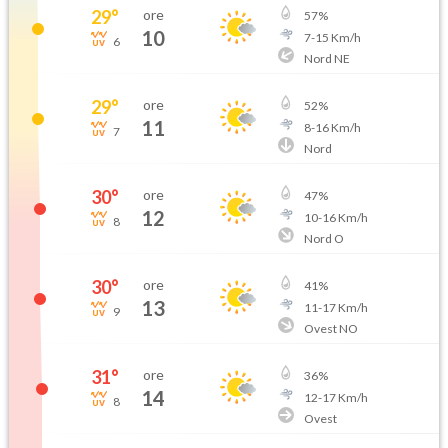
29
°
ore
57
%
10
7
-
15
Km/h
6
Nord NE
29
°
ore
52
%
11
8
-
16
Km/h
7
Nord
30
°
ore
47
%
12
10
-
16
Km/h
8
Nord O
30
°
ore
41
%
13
11
-
17
Km/h
9
Ovest NO
31
°
ore
36
%
14
12
-
17
Km/h
8
Ovest